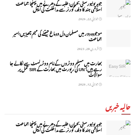
جوہر یونیورسٹی بحران: طلبہ کے دھرنے میں پہنچا جماعت
اسلامی ہند کا وفد، گورنر سے مداخلت کی اپیل
جولائی 22, 2026
موجودہ دور میں مسلمان دل ودماغ جیتنے کی مہم چھیڑیں:امیر
جماعت
فروری 28, 2023
بھارت میں مسلم ووٹروں کے نام ووٹر لسٹ سے نکالے جا
رہے ہیں؟ UN کی رپورٹ میں بھارت کے SIR عمل پر
سوالات
جولائی 12, 2026
حالیہ خبریں
جوہر یونیورسٹی بحران: طلبہ کے دھرنے میں پہنچا جماعت
اسلامی ہند کا وفد، گورنر سے مداخلت کی اپیل