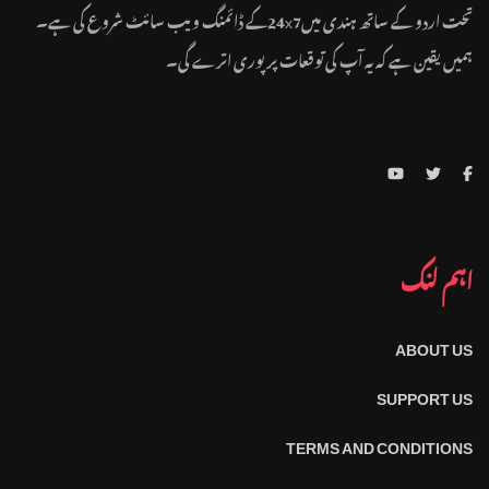
تحت اردو کے ساتھ ہندی میں24x7کے ڈائمنگ ویب سائٹ شروع کی ہے۔
ہمیں یقین ہے کہ یہ آپ کی توقعات پر پوری اترے گی۔
اہم لنک
ABOUT US
SUPPORT US
TERMS AND CONDITIONS