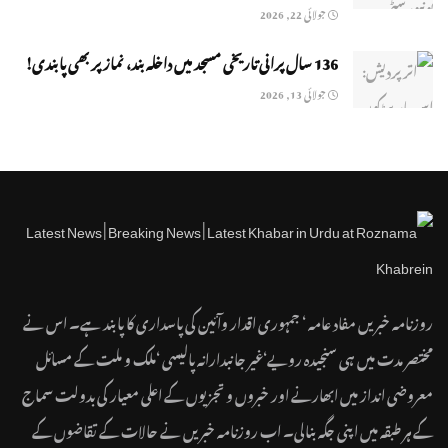
جولائی 22, 2026
136 سال پرانی تاریخی مسجد میں داخلہ بند، نماز پر بھی پابندی!
جولائی 13, 2026
روزنامہ خبریں مفاد عامہ ‘ جمہوری اقدار وآئین کی پاسداری کا پابند ہے۔ اس نے
مختصر مدت میں ہی سنجیدہ رویے‘غیر جانبدارانہ پالیسی ‘ملک و ملت کے مسائل
معروضی انداز میں ابھارنے اور خبروں و تجزیوں کے اعلی معیار کی بدولت سماج
کے ہر طبقہ میں اپنی جگہ بنالی۔ اب روزنامہ خبریں نے حالات کے تقاضوں کے