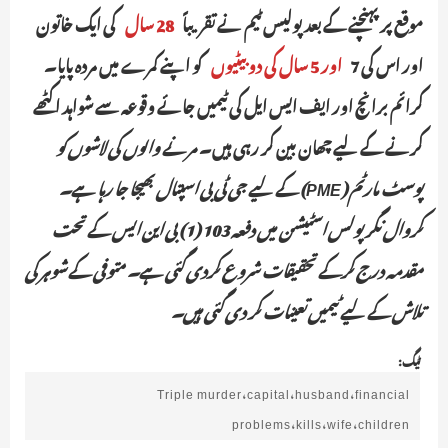
موقع پر پہنچنے کے بعد پولیس ٹیم نے تقریباً
28 سال
کی ایک خاتون
اور اس کی 7
اور 5 سال کی دو بیٹیوں
کو اپنے کمرے میں مردہ پایا۔
کرائم برانچ اور ایف ایس ایل کی ٹیمیں جائے وقوعہ سے شواہد اکٹھے
کرنے کے لیے چھان بین کر رہی ہیں۔
مرنے والوں کی لاشوں کو
پوسٹ مارٹم (PME) کے لیے جی ٹی بی اسپتال بھیجا جا رہا ہے۔
کروال نگر پولس اسٹیشن میں دفعہ 103 (1) بی این ایس کے تحت
مقدمہ درج کرکے تحقیقات شروع کردی گئی ہے۔ متوفی کے شوہر کی
تلاش کے لیے ٹیمیں تعینات کر دی گئی ہیں۔
ٹیگ:
Triple murder،capital،husband،financial
problems،kills،wife،children