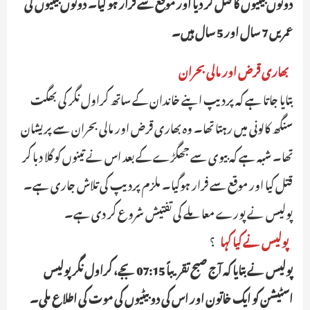
دونوں بیٹیوں کا قتل کر دیا اور موقع سے فرار ہو گیا۔ دونوں بیٹیوں کی
عمریں 7 سال اور 5 سال ہیں۔
بھاری قرض اور مالی بحران
بتایا جاتا ہے کہ پردیپ اپنے خاندان کے ساتھ کراول نگر کی بھگت
سنگھ کالونی میں رہتا تھا۔ وہ بھاری قرض اور مالی بحران سے پریشان
تھا۔ شبہ ہے کہ بیوی سے جھگڑے کے بعد اس نے تینوں کو گلا دبا کر
قتل کیا اور موقع سے فرار ہوگیا۔ ملزم پردیپ کی تلاش جاری ہے۔
پولیس نے پورے معاملے کی تفتیش شروع کر دی ہے۔
پولیس نے کیا کہا
؟
پولیس نے بتایا کہ آج صبح تقریباً 07:15 بجے، کراول نگر پولیس
اسٹیشن کو ایک خاتون اور اس کی دو بیٹیوں کی موت کی اطلاع ملی۔