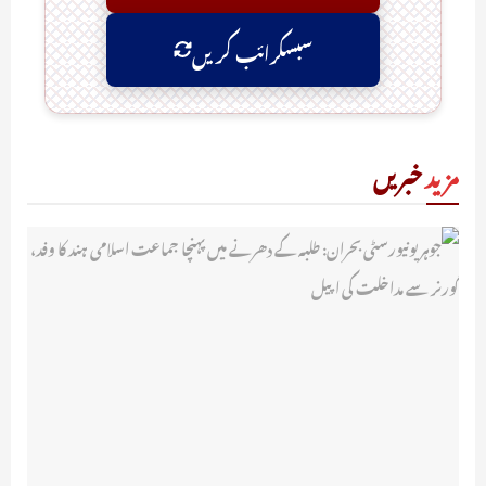
سبسکرائب کریں
مزید
خبریں