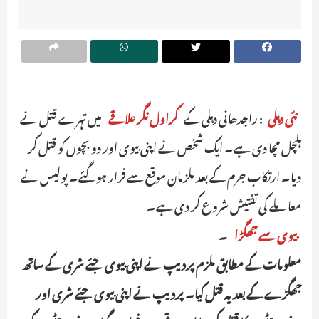
نئی دہلی
: راجدھانی دہلی کے
کراول نگر علاقے
میں تہرے قتل نے
ہلچل مچا دی ہے۔ ایک شخص نے اپنی بیوی اور دو بچوں کو قتل کر
دیا۔ ارتکاب جرم کے بعد ملزمان موقع سے فرار ہوگئے۔ پولیس نے
معاملے کی تفتیش شروع کر دی ہے۔
بیوی سے جھگڑا
۔
معلومات کے مطابق ملزم پردیپ نے اپنی بیوی جئے شری کے ساتھ
جھگڑے کے بعد یہ قتل کیا۔ پردیپ نے اپنی بیوی جئے شری اور