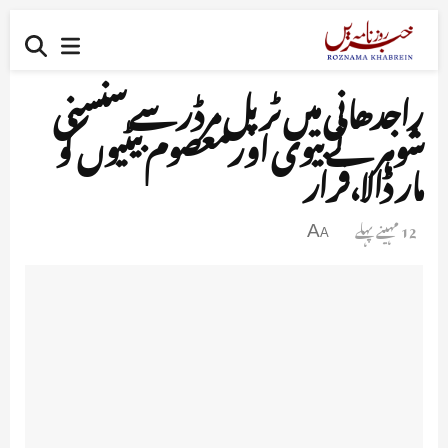
راجدھانی میں ٹرپل مرڈر سے سنسنی
شوہر نے بیوی اورمعصوم بیٹیوں کو
مار ڈالا،فرار
12 مہینے پہلے
A
A