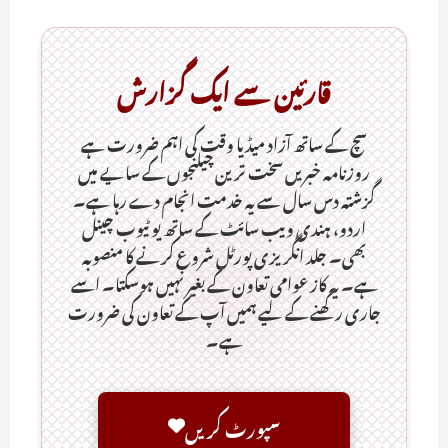
قارئین سے ایک گزارش
سچ کے ساتھ آزاد میڈیا وقت کی اہم ضرورت ہےـ
روزنامہ خبریں سخت ترین چیلنجوں کے سایے میں
گزشتہ دس سال سے یہ خدمت انجام دے رہا ہے۔
اردو، ہندی ویب سائٹ کے ساتھ یو ٹیوب چینل
بھی۔ جلد انگریزی پورٹل شروع کرنے کا منصوبہ
ہے۔ یہ کاز عوامی تعاون کے بغیر نہیں ہوسکتا۔ اسے
جاری رکھنے کے لیے ہمیں آپ کے تعاون کی ضرورت
ہے۔
سپورٹ کریں