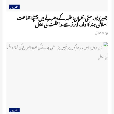
خبریں
جوہر یونیورسٹی بحران: طلبہ کے دھرنے میں پہنچا جماعت
اسلامی ہند کا وفد، گورنر سے مداخلت کی اپیل
22 جولائی
خبریں