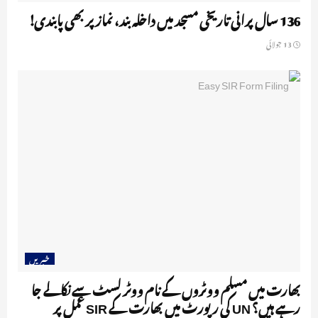
136 سال پرانی تاریخی مسجد میں داخلہ بند، نماز پر بھی پابندی!
13 جولائی
خبریں
بھارت میں مسلم ووٹروں کے نام ووٹر لسٹ سے نکالے جا
رہے ہیں؟ UN کی رپورٹ میں بھارت کے SIR عمل پر