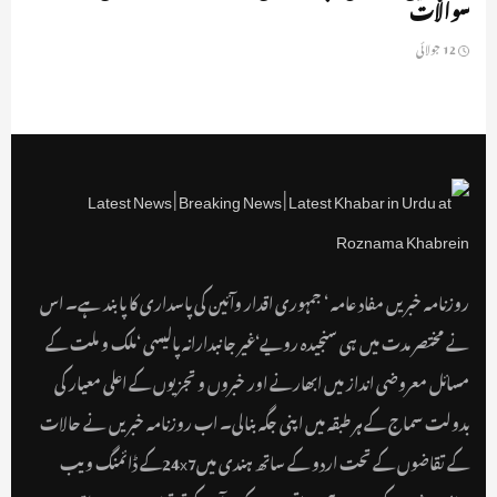
سوالات
12 جولائی
روزنامہ خبریں مفاد عامہ ‘ جمہوری اقدار وآئین کی پاسداری کا پابند ہے۔ اس
نے مختصر مدت میں ہی سنجیدہ رویے‘غیر جانبدارانہ پالیسی ‘ملک و ملت کے
مسائل معروضی انداز میں ابھارنے اور خبروں و تجزیوں کے اعلی معیار کی
بدولت سماج کے ہر طبقہ میں اپنی جگہ بنالی۔ اب روزنامہ خبریں نے حالات
کے تقاضوں کے تحت اردو کے ساتھ ہندی میں24x7کے ڈائمنگ ویب