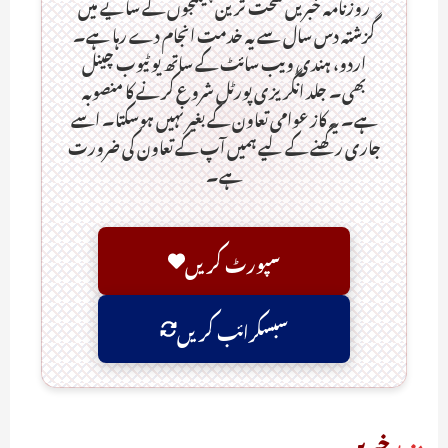
روزنامہ خبریں سخت ترین چیلنجوں کے سایے میں
گزشتہ دس سال سے یہ خدمت انجام دے رہا ہے۔
اردو، ہندی ویب سائٹ کے ساتھ یو ٹیوب چینل
بھی۔ جلد انگریزی پورٹل شروع کرنے کا منصوبہ
ہے۔ یہ کاز عوامی تعاون کے بغیر نہیں ہوسکتا۔ اسے
جاری رکھنے کے لیے ہمیں آپ کے تعاون کی ضرورت
ہے۔
سپورٹ کریں
سبسکرائب کریں
مزید
خبریں