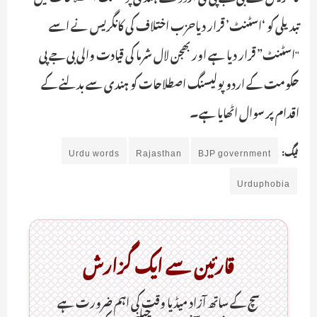
تبدیلی کو ‘اسٹنٹ’ قرار دیاحزب اختلاف کی کانگریس نے اسے
"اسٹنٹ” قرار دیا ہے اور بھجن لال شرما کی قیادت والی بی جے پی
حکومت کے اردو پولیسنگ اصطلاحات کو ہندی سے بدلنے کے
اقدام پر سوال اٹھایا ہے۔
ٹیگ:
BJP government
Rajasthan
Urdu words
Urduphobia
قارئین سے ایک گزارش
سچ کے ساتھ آزاد میڈیا وقت کی اہم ضرورت ہےـ