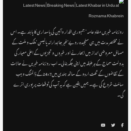
روزنامہ خبریں مفاد عامہ ‘ جمہوری اقدار وآئین کی پاسداری کا پابند ہے۔ اس
نے مختصر مدت میں ہی سنجیدہ رویے‘غیر جانبدارانہ پالیسی ‘ملک و ملت کے
مسائل معروضی انداز میں ابھارنے اور خبروں و تجزیوں کے اعلی معیار کی
بدولت سماج کے ہر طبقہ میں اپنی جگہ بنالی۔ اب روزنامہ خبریں نے حالات
کے تقاضوں کے تحت اردو کے ساتھ ہندی میں24x7کے ڈائمنگ ویب
سائٹ شروع کی ہے۔ ہمیں یقین ہے کہ یہ آپ کی توقعات پر پوری اترے
گی۔