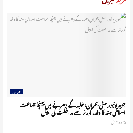
خبریں
جوہر یونیورسٹی بحران: طلبہ کے دھرنے میں پہنچا جماعت
اسلامی ہند کا وفد، گورنر سے مداخلت کی اپیل
22 جولائی