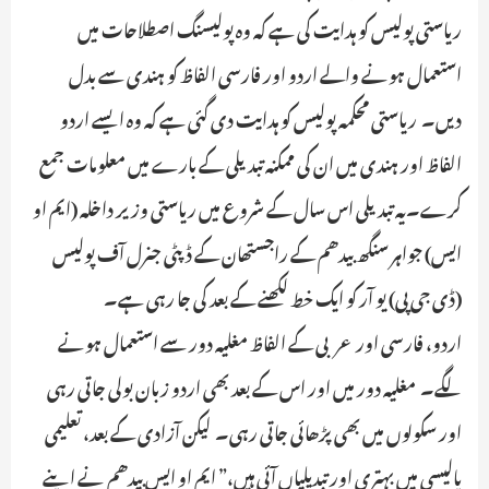
ریاستی پولیس کو ہدایت کی ہے کہ وہ پولیسنگ اصطلاحات میں
استعمال ہونے والے اردو اور فارسی الفاظ کو ہندی سے بدل
دیں۔ ریاستی محکمہ پولیس کو ہدایت دی گئی ہے کہ وہ ایسے اردو
الفاظ اور ہندی میں ان کی ممکنہ تبدیلی کے بارے میں معلومات جمع
کرے۔یہ تبدیلی اس سال کے شروع میں ریاستی وزیر داخلہ (ایم او
ایس) جواہر سنگھ بیدھم کے راجستھان کے ڈپٹی جنرل آف پولیس
(ڈی جی پی) یو آر کو ایک خط لکھنے کے بعد کی جا رہی ہے۔
اردو، فارسی اور عربی کے الفاظ مغلیہ دور سے استعمال ہونے
لگے۔ مغلیہ دور میں اور اس کے بعد بھی اردو زبان بولی جاتی رہی
اور سکولوں میں بھی پڑھائی جاتی رہی۔ لیکن آزادی کے بعد، تعلیمی
پالیسی میں بہتری اور تبدیلیاں آئی ہیں،” ایم او ایس بیدھم نے اپنے