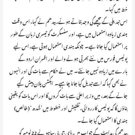
خط میں کہا۔
اس تبدیلی کے پیچھے کی وجہ بتاتے ہوئے، بیدھم نے کہا، اس وقت
ہندی زیادہ استعمال میں ہے، اور سنسکرت کو تیسری زبان کے طور
پر استعمال کیا جاتا ہے۔ چونکہ ہندی استعمال ہوتی ہے، اس لیے
پولیس فورس میں نئے بھرتی ہونے والے اور افسران اردو کے
بارے میں زیادہ نہیں جانتے۔ میں نے حکام سے بات کی اور انہوں
نے بھی کہا کہ اسے تبدیل کیا جانا چاہیے۔ ایکشن پلان پیش کیے
جانے کے بعد، میں وزیر اعلیٰ سے بات کروں گا اور اس بات کو یقینی
بناؤں گا کہ پولیس کارروائی، تفتیش اور خطوط میں ’شُدھ‘ (خالص)
ہندی کا استعمال کیا جائے۔
بیدھم کی ہدایت کے جواب میں، ڈی جی پی ساہو نے 22 نومبر کو