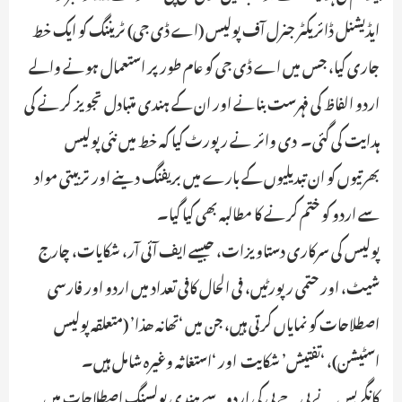
ایڈیشنل ڈائریکٹر جنرل آف پولیس (اے ڈی جی) ٹریننگ کو ایک خط
جاری کیا، جس میں اے ڈی جی کو عام طور پر استعمال ہونے والے
اردو الفاظ کی فہرست بنانے اور ان کے ہندی متبادل تجویز کرنے کی
ہدایت کی گئی۔ دی وائر نے رپورٹ کیا کہ خط میں نئی پولیس
بھرتیوں کو ان تبدیلیوں کے بارے میں بریفنگ دینے اور تربیتی مواد
سے اردو کو ختم کرنے کا مطالبہ بھی کیا گیا۔
پولیس کی سرکاری دستاویزات، جیسے ایف آئی آر، شکایات، چارج
شیٹ، اور حتمی رپورٹیں، فی الحال کافی تعداد میں اردو اور فارسی
اصطلاحات کو نمایاں کرتی ہیں، جن میں ‘تھانہ ھذا’ (متعلقہ پولیس
اسٹیشن)، ‘تفتیش’ شکایت اور ‘استغاثہ وغیرہ شامل ہیں۔
کانگریس نے بی جے پی کی اردو سے ہندی پولسنگ اصطلاحات میں