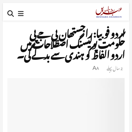
اردو فوبیا: راجستھان بی جے پی
حکومت پولیسنگ اصطلاحات میں
اردو الفاظ کو ہندی سے بدلے گی۔
2 سال پہلے
A
A