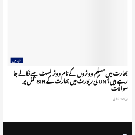
خبریں
بھارت میں مسلم ووٹروں کے نام ووٹر لسٹ سے نکالے جا
رہے ہیں؟ UN کی رپورٹ میں بھارت کے SIR عمل پر
سوالات
12 جولائی