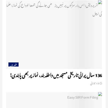
خبریں
136 سال پرانی تاریخی مسجد میں داخلہ بند، نماز پر بھی پابندی!
13 جولائی