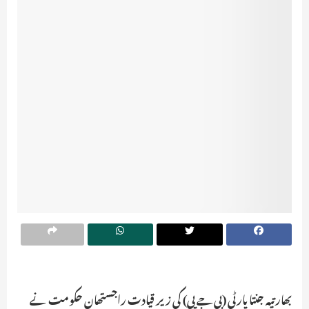
بھارتیہ جنتا پارٹی (بی جے پی) کی زیر قیادت راجستھان حکومت نے