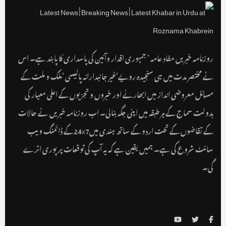
روزنامہ خبریں مفاد عامہ ‘ جمہوری اقدار وآئین کی پاسداری کا پابند ہے۔ اس
نے مختصر مدت میں ہی سنجیدہ رویے‘غیر جانبدارانہ پالیسی ‘ملک و ملت کے
مسائل معروضی انداز میں ابھارنے اور خبروں و تجزیوں کے اعلی معیار کی
بدولت سماج کے ہر طبقہ میں اپنی جگہ بنالی۔ اب روزنامہ خبریں نے حالات
کے تقاضوں کے تحت اردو کے ساتھ ہندی میں24x7کے ڈائمنگ ویب
سائٹ شروع کی ہے۔ ہمیں یقین ہے کہ یہ آپ کی توقعات پر پوری اترے
گی۔