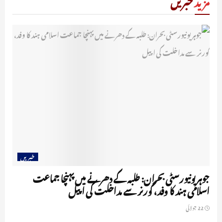
مزید
خبریں
خبریں
جوہر یونیورسٹی بحران: طلبہ کے دھرنے میں پہنچا جماعت
اسلامی ہند کا وفد، گورنر سے مداخلت کی اپیل
22 جولائی