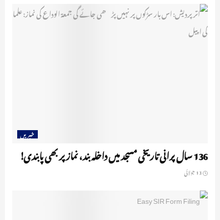
خبریں
136 سال پرانی تاریخی مسجد میں داخلہ بند، نماز پر بھی پابندی!
13 جولائی