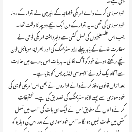
دی ہے۔
خود سوزی کرنے والے امریکی فضائیہ کے ائیرمین نے اتوار کے روز
خود سوزی کی تھی۔ یہ اتوار کے دن ایک بجے دوپہر کا وقت تھا۔
جب اس فلسطینیوں کی نسل کشی سے دلبرداشتہ امریکی فوجی نے
سفارت خانے کے باہر پہلے لائیو سٹریمنگ کی اور پھر اپنا موبائیل فون
نیچے رکھتے ہوئے خود کو آگ لگا لی۔ یہ بات اس بارے میں حالات
سے آگاہ ایک فرد نے ‘ایسوسی ایٹڈ پریس’ کو بتایا ہے۔
بعد ازاں قانون نافذ کرنےوالے اداروں نے بھی اس امریکی فوجی کی
خود سوزی سے پہلے لائیو سٹریمنگ کی تصدیق کی ہے۔ تحقیقات
کرنےوالوں کے مطابق اس نے ایک ہی بات کی ‘ اب میں نسل
کشی میں ملوث نہیں ہو ںگا۔’ اس خود سوزی کے بعد اس کی ویڈیو کو