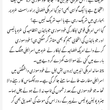
احتجاج ہے یا ایک گواہی بھی؟ نیز کیا امریکی فضائی براہ راست غزہ پر
بمباری میں شریک رہی ہے یا اب شریک نہیں ہے؟
کیا اس امریکی فوجی اہلکار کی خود سوزی جوبائیڈن انتظامیہ کی غزہ پالیسی
اور جو بائیڈن کی انتخابی مہم کو بھی متاثر کر سکتی ہی؟ خود سوزی
کرنے والے امریکہ فضائیہ کے اہلکار نے غزہ میں اسرائیلی جنگ کے
بارے میں کئی نئے سوالات کھڑے کر دیے ہیں۔
25 سالہ امریکی ائیرمین ایرون بش نیل نے خود سوزی واشنگٹن میں
اسرائیلی سفارت خانے سامنے جا کر کی ہے۔ وہ ٹیکساس کا رہنے والا
تھا ۔جو خود سوزی کے بعد زخموں کی تاب نہ لاتے ہوئے چل بسا۔
میٹرو پولیٹن پولیس نے پیر کے روز اس کی موت کی تصدیق بھی کر