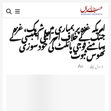
امریکہ غزہ پر بمباری میں شریک،غزہ
جنگ کے خلاف اسرائیلی ایمبسی کے
سامنے فوجی پائلٹ کی خود سوزی
ٹھوس ثبوت
2 سال پہلے
A
A