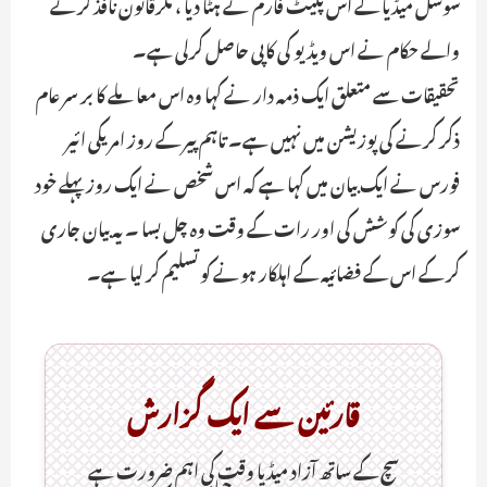
سوشل میڈیا کے اس پلیٹ فارم نے ہٹا دیا ، مگرقانون نافذ کرنے
والے حکام نے اس ویڈیو کی کاپی حاصل کرلی ہے۔
تحقیقات سے متعلق ایک ذمہ دار نے کہا وہ اس معاملے کا بر سر عام
ذکر کرنے کی پوزیشن میں نہیں ہے۔ تاہم پیر کے روز امریکی ائیر
فورس نے ایک بیان میں کہا ہے کہ اس شخص نے ایک روز پہلے خود
سوزی کی کوشش کی اور رات کے وقت وہ چل بسا ۔ یہ بیان جاری
کر کے اس کے فضائیہ کے اہلکار ہونے کو تسلیم کر لیا ہے۔
قارئین سے ایک گزارش
سچ کے ساتھ آزاد میڈیا وقت کی اہم ضرورت ہےـ