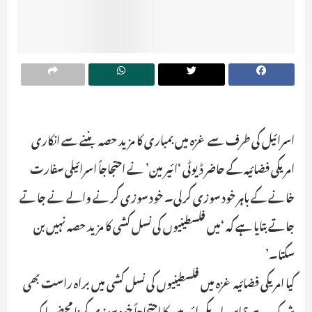
اسرائیل کی طرف سے غزہ میں بمباری کا مزید حصہ بننے سے انکاری
امریکی فضائیہ کے حاضر ڈیوٹی ‘ائیر مین’ نے احتجاجاً اسرائیلی سفارت
خانے کے باہر خود سوزی کرلی۔ خود سوزی کرنے والے نے جاتے
جاتے بتایا ہے کہ ‘میں فلسطینیوں کی نسل کشی کا مزید حصہ نہیں بن
سکتا۔’
کیا امریکی فضائیہ غزہ میں فلسطینیوں کی نسل کشی میں براہ راست بھی
شریک ہے ؟ اس امریکی ائیر مین کا احتجاجاً خود سوزی کرنا محض ایک