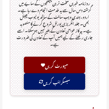
روزنامہ خبریں سخت ترین چیلنجوں کے سایے میں
گزشتہ دس سال سے یہ خدمت انجام دے رہا ہے۔
اردو، ہندی ویب سائٹ کے ساتھ یو ٹیوب چینل
بھی۔ جلد انگریزی پورٹل شروع کرنے کا منصوبہ
ہے۔ یہ کاز عوامی تعاون کے بغیر نہیں ہوسکتا۔ اسے
جاری رکھنے کے لیے ہمیں آپ کے تعاون کی ضرورت
ہے۔
سپورٹ کریں
سبسکرائب کریں