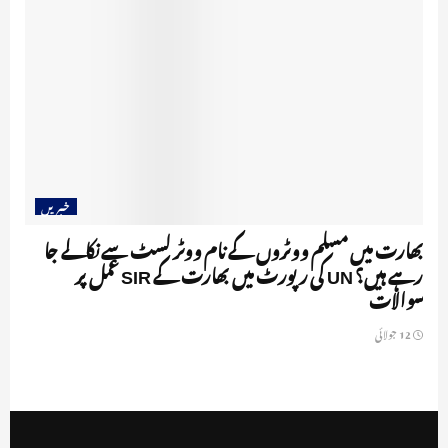
خبریں
بھارت میں مسلم ووٹروں کے نام ووٹر لسٹ سے نکالے جا
رہے ہیں؟ UN کی رپورٹ میں بھارت کے SIR عمل پر
سوالات
12 جولائی