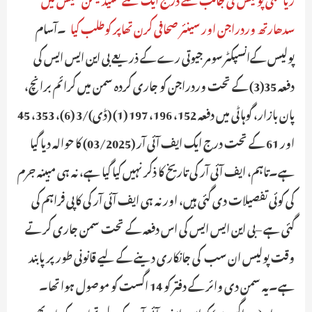
سدھارتھ وردراجن اور سینئر صحافی کرن تھاپر کوطلب کیا
۔آسام
پولیس کےانسپکٹر سومر جیوتی رے کے ذریعے بی این ایس ایس کی
دفعہ 35(3) کے تحت وردراجن کو جاری کردہ سمن میں کرائم برانچ،
پان بازار، گوہاٹی میں دفعہ 152، 196، 197 (1) (ڈی)/3 (6)، 353، 45
اور 61 کے تحت درج ایک ایف آئی آر (03/2025) کا حوالہ دیا گیا
ہے۔تاہم، ایف آئی آر کی تاریخ کا ذکر نہیں کیا گیا ہے، نہ ہی مبینہ جرم
کی کوئی تفصیلات دی گئی ہیں، اور نہ ہی ایف آئی آر کی کاپی فراہم کی
گئی ہے –بی این ایس ایس کی اس دفعہ کے تحت سمن جاری کرتے
وقت پولیس ان سب کی جانکاری دینے کے لیے قانونی طور پر پابند
ہے۔یہ سمن دی وائر کے دفتر کو 14 اگست کو موصول ہوا تھا۔