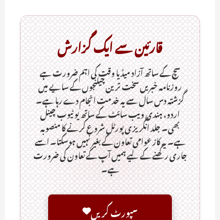
قارئین سے ایک گزارش
سچ کے ساتھ آزاد میڈیا وقت کی اہم ضرورت ہےـ
روزنامہ خبریں سخت ترین چیلنجوں کے سایے میں
گزشتہ دس سال سے یہ خدمت انجام دے رہا ہے۔
اردو، ہندی ویب سائٹ کے ساتھ یو ٹیوب چینل
بھی۔ جلد انگریزی پورٹل شروع کرنے کا منصوبہ
ہے۔ یہ کاز عوامی تعاون کے بغیر نہیں ہوسکتا۔ اسے
جاری رکھنے کے لیے ہمیں آپ کے تعاون کی ضرورت
ہے۔
سپورٹ کریں