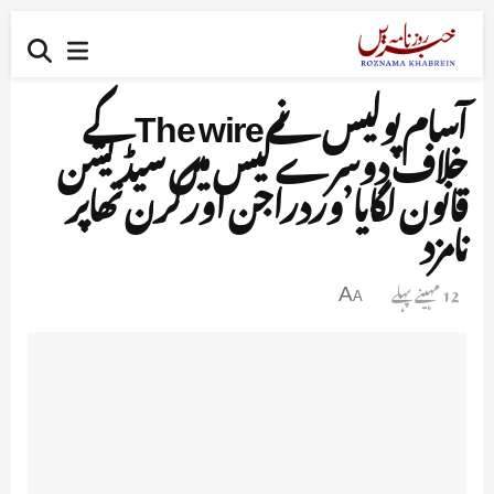
آسام پولیس نے The wire کے
خلاف دوسرے کیس میں سیڈیشن
قانون لگایا’وردراجن اورکرن تھاپر
نامزد
12 مہینے پہلے
A
A