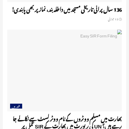
136 سال پرانی تاریخی مسجد میں داخلہ بند، نماز پر بھی پابندی!
13 جولائی
خبریں
بھارت میں مسلم ووٹروں کے نام ووٹر لسٹ سے نکالے جا
رہے ہیں؟ UN کی رپورٹ میں بھارت کے SIR عمل پر