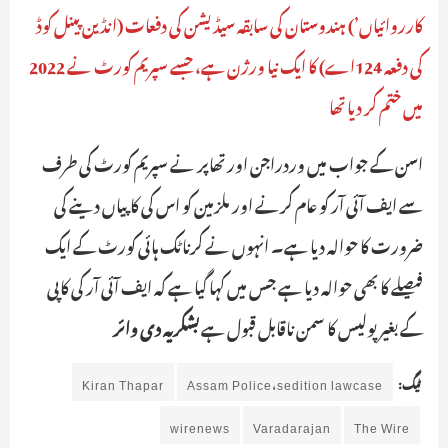
کارروائیاں’) ہندوستان کی سابقہ سیڈیشن کی دفعات (انڈین پینل کوڈ
کی دفعہ 124اے) کا ایک نیا ورژن ہے، جسے سپریم کورٹ نے 2022
میں ختم کر دیا تھا
اسن کے جواب میں وردراجن اور تھاپر نے سپریم کورٹ کی طرف
سے ایف آئی آر کو عام کرنے اور ملزمین کو اس کی کاپیاں دینے کی
ضرورت کا حوالہ دیا ہے۔ انہوں نے کرناٹک ہائی کورٹ کے ایک
فیصلے کا بھی حوالہ دیا ہے جس میں کہا گیا ہے کہ ایف آئی آر کی کاپی
کے بغیر پولیس کا سمن ناقابل قبول ہے
بشکریہ دی وائر
ٹیگ:
Assam Police،sedition lawcase
Kiran Thapar
wirenews
Varadarajan
The Wire