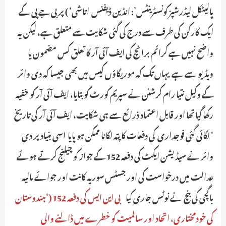
پالیٹکل لیڈرشپز کونسٹرینٹس’: انڈین ڈیفنس اتاشی‘ ) پر بی جے پی کے
ایک کارکن کی طرف سے درج کی گئی شکایت سے متعلق ہے، لیکن یہ
واضح نہیں ہے کرائم برانچ کی ایف آئی آر کا تعلق کس مضمون یا
ویڈیو سے ہے ـ یہاں تک کہ موریگاؤں کیس میں بھی جیسا کہ دی وائر
کے وکیل نتیا رام کرشنن نے سپریم کورٹ کو بتایا، ایف آئی آر کو خفیہ
رکھا گیا تھا اور قابل اعتماد ذرائع سے ہی شکایت، ایف آئی آر کی تاریخ
‘ لگائی گئی فوجداری کی دفعات کا پتہ لگانا ممکن ہو پایاـ اسی بنیاد پر دی
وائر نے سیڈیشن ایکٹ کی دفعہ 152 کے جواز کو چیلنج کرتے ہوئے
عدالت میں درخواست کی اور جسٹس سوریہ کانت اور جوائے مالیہ
باگچی کی بنچ نے نوٹس جاری کیاـ
بی این ایس کی دفعہ 152 (‘ہندوستان
کی خودمختاری، اتحاد اور سالمیت کو خطرے میں ڈالنے والی