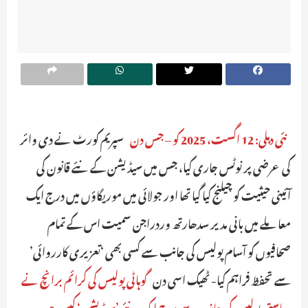
نئی دہلی: 12 اگست، 2025 کو – جس دن
سپریم کورٹ نے دی وائر
کی عرضی پر نوٹس جاری کیا، جس میں سیڈیشن کے نئے قانون کی
آئینی حیثیت کو چیلنج کیا گیا تھا اور جولائی میں موریگاؤں میں درج ایک
معاملے میں بانی مدیر سدھارتھ وردراجن سمیت اس کے تمام
صحافیوں کو آسام پولیس کی جانب سے کسی بھی ‘تعزیری کارروائی’
سے تحفظ فراہم کیا- ٹھیک اسی دن
گوہاٹی پولیس کی کرائم برانچ نے
ریاستی پولیس کی جانب سے درج ایک نئے ’سیڈیشن‘ کیس میں