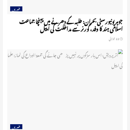
خبریں
جوہر یونیورسٹی بحران: طلبہ کے دھرنے میں پہنچا جماعت
اسلامی ہند کا وفد، گورنر سے مداخلت کی اپیل
22 جولائی
خبریں