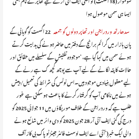
سوموار (18 اگست) کو اسی ایف آئی آر کے لیے تھاپر کے نام بھی
ایسا ہی سمن موصول ہوا
سدھارتھ وردراجن اور تھاپر دونوں کو جمعہ
22 اگست کو گوہاٹی کے
پان بازار میں کرائم برانچ کے دفتر میں حاضر ہونے کی ہدایت کرتے
ہوئے سمن میں کہا گیا ہے، ‘موجودہ تفتیش کے سلسلے میں حقائق اور
حالات کا پتہ لگانے کے لیے آپ سے پوچھ گچھ ک ہےـ رنے کے
لیے معقول بنیادیں موجود ہیں۔اس نوٹس کی شرائط کی تعمیل/ پیش
ہونے میں ناکامی آپ کو گرفتار کرنے کا باعث ہو سکتی ہےـ غور
طلب ہے کہ وردراجن کے خلاف موریگاؤں میں 11 جولائی 2025 کو
درج کی گئی ایف آئی آر 28 جون 2025 کو دی وائر میں شائع ہونے
والی ایک خبر(‘آئی اے ایف لوسٹ فائٹر جیٹز ٹو پاک بی کاز آف