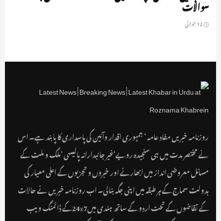
سوالات
12 جولائی
روزنامہ خبریں مفاد عامہ ‘ جمہوری اقدار وآئین کی پاسداری کا پابند ہے۔ اس
نے مختصر مدت میں ہی سنجیدہ رویے‘غیر جانبدارانہ پالیسی ‘ملک و ملت کے
مسائل معروضی انداز میں ابھارنے اور خبروں و تجزیوں کے اعلی معیار کی
بدولت سماج کے ہر طبقہ میں اپنی جگہ بنالی۔ اب روزنامہ خبریں نے حالات
کے تقاضوں کے تحت اردو کے ساتھ ہندی میں24x7کے ڈائمنگ ویب