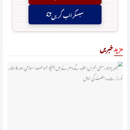
سبسکرائب کریں
مزید
خبریں