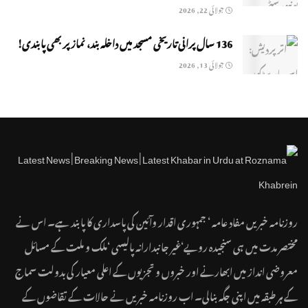
جولائی 22, 2026
136 سال پرانی تاریخی مسجد میں داخلہ بند، نماز پر بھی پابندی!
جولائی 13, 2026
روزنامہ خبریں مفاد عامہ ‘ جمہوری اقدار وآئین کی پاسداری کا پابند ہے۔ اس نے
مختصر مدت میں ہی سنجیدہ رویے‘غیر جانبدارانہ پالیسی ‘ملک و ملت کے مسائل
معروضی انداز میں ابھارنے اور خبروں و تجزیوں کے اعلی معیار کی بدولت سماج
کے ہر طبقہ میں اپنی جگہ بنالی۔ اب روزنامہ خبریں نے حالات کے تقاضوں کے