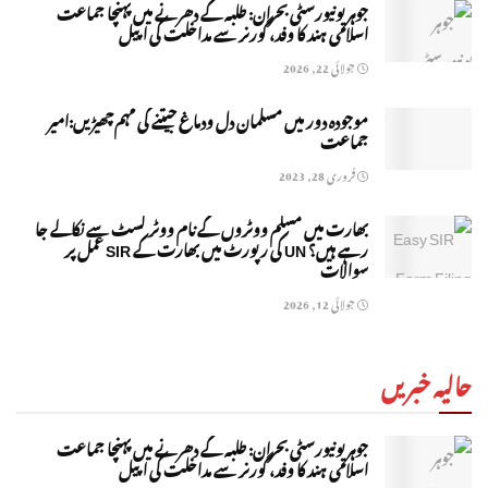
جوہر یونیورسٹی بحران: طلبہ کے دھرنے میں پہنچا جماعت
اسلامی ہند کا وفد، گورنر سے مداخلت کی اپیل
جولائی 22, 2026
موجودہ دور میں مسلمان دل ودماغ جیتنے کی مہم چھیڑیں:امیر
جماعت
فروری 28, 2023
بھارت میں مسلم ووٹروں کے نام ووٹر لسٹ سے نکالے جا
رہے ہیں؟ UN کی رپورٹ میں بھارت کے SIR عمل پر
سوالات
جولائی 12, 2026
حالیہ خبریں
جوہر یونیورسٹی بحران: طلبہ کے دھرنے میں پہنچا جماعت
اسلامی ہند کا وفد، گورنر سے مداخلت کی اپیل