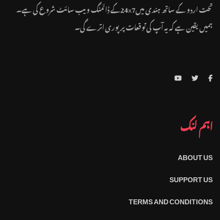
تحت اردو کے ساتھ ہندی میں24x7کے ڈائمنگ ویب سائٹ شروع کی ہے۔
ہمیں یقین ہے کہ یہ آپ کی توقعات پر پوری اترے گی۔
اہم لنک
ABOUT US
SUPPORT US
TERMS AND CONDITIONS