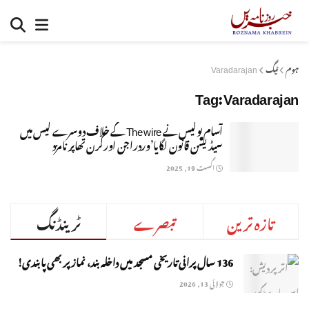
ہوم
ٹیگ
Varadarajan
Tag:
Varadarajan
آسام پولیس نے The wire کے خلاف دوسرے کیس میں
سیڈیشن قانون لگایا’وردراجن اورکرن تھاپر نامزد
اگست 19, 2025
تازہ ترین
تبصرے
ٹرینڈنگ
136 سال پرانی تاریخی مسجد میں داخلہ بند، نماز پر بھی پابندی!
جولائی 13, 2026