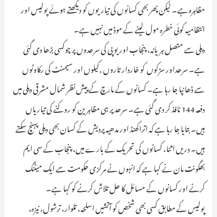
مظاہرہ ہے۔ لیکن پھر بھی کسانوں کی تیاریوں کو دیکھتے ہوئے پولیس اور
انتظامیہ کوئی خطرہ مول لینے کے موڈ میں نہیں ہے۔
دہلی سے متصل ہریانہ، پنجاب اور یوپی کی سرحدوں پر چوکسی بڑھا دی گئی
ہے۔ سرحداور سڑکوں کو خاردار تاروں ,کیلوں اور سیمنٹ کی رکاوٹوں
سے ڈھانپا جا رہا ہے۔ کسانوں کے مارچ کے پیش نظر شمال مشرقی دہلی میں
دفعہ 144 نافذ کر دی گئی ہے۔ سرحد پر ہی مظاہرین کو روکنے کی تیاریاں
ہیں۔ بتایا جا رہا ہے کہ اتراکھنڈ اور مدھیہ پردیش کے کسان بھی دہلی پہنچ سکتے
ہیں۔ دریں اثنا، کسانوں کی تحریک کے بارے میں، پنجاب کے سی ایم
بھگونت مان نے کہا ہے کہ انہوں نے مرکزی حکومت سے ایک میٹنگ
کرنے اور کسانوں کے مسائل کا حل تلاش کرنے کو کہا ہے۔
پولیس کے مطابق کسی بھی شخص کو آتشیں اسلحہ، تلوار، ترشول، نیزہ،