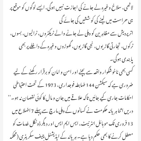
لاٹھی، سلاخ وغیرہ لے جانے کی اجازت نہیں ہوگی، ایسے لوگوں کو موقع پر
ہی حراست میں لینے کی کوششیں کی جائے گی
اتر پردیش سے مظاہرین کو دہلی لے جانے والے ٹریکٹروں، ٹرالیوں، بسوں،
ٹرکوں، تجارتی گاڑیوں، نجی گاڑیوں، گھوڑوں وغیرہ کے داخلے پر بھی
پابندی ہوگی۔
کسی بھی ناخوشگوار واقعہ سے بچنے اور امن و امان کو برقرار رکھنے کے لیے
ضروری ہے کہ سیکشن 144 ضابطہ فوجداری، 1973 کے تحت احتیاطی
احکامات جاری کیے جائیں تاکہ علاقے میں جان و مال کا کوئی نقصان نہ ہو۔‘‘
دریں اثنا ہریانہ حکومت نے کسانوں کے دہلی مارچ سے پہلے 7 اضلاع میں
13 فروری تک موبائل انٹرنیٹ، ایس ایم ایس اور دیگر ڈونگل خدمات کو
معطل کرنے کا بھی حکم دیا ہے۔ ہریانہ کے ایڈیشنل چیف سکریٹری (محکمہ