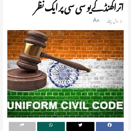
اتراکھنڈ کے یو سی سی پر ایک نظر
2 سال پہلے
A
A