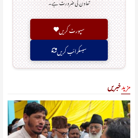
تعاون کی ضرورت ہے۔
سپورٹ کریں
سبسکرائب کریں
مزید
خبریں