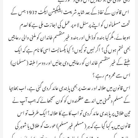
اس قانون کے نفاذ کے بعد شاید شریعت اپلیکیشن ایکٹ 1937 جس کے
تحت مسلمانوں کو اپنے پرسنل لاء پر عمل کی اجازت ملی ہے کالعدم
ہوجائے، مگر کیا ہندو کوڈ بل اور ہندو غیرمنقسم خاندان کو ملنی والی رعایتیں
بھی ختم ہوں گی؟ اگر نہیں تو کیوں؟ کیا یکسانیت اسی کا نام ہے کہ ایک
طبقے کے غیر منقسم خاندان کورعایتیں دی جائیں اور دوسرا طبقہ ( مسلمان)
اس سے محروم رہے ؟
اس قانون میں حلالہ اور عدت پر بھی پابندی عائد کردی گئی ہے، اب بھاجپا
کے مسلم دشمنی میں اندھے عقلمندوں کو کون سمجھائے کہ جب آپ نے
تین طلاق پر پابندی عائد کردی تو اب کاہے کا حلالہ؟ ایک طرف تو اس
قانون میں یہ کہا گیا ہے کہ ہر ( مسلم غیرمسلم) عورت کو طلاق یا شوہر کی
وفات کے بعد دوسری شادی کی اجازت ہوگی ـ اب پتہ نہیں بھاجپائیوں کے