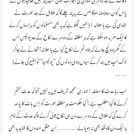
پاس کون سا پیمانہ ہوگا جس سے یہ پتہ چلے گا کہ طلاق کے بعد عورت نے
شادی کی ہے یا حلالہ ! ( ہمیں لگتا ہے کہ یہ بھی مسلمانوں کو ہراساں کرنے
کا ایک حربہ ہوسکتا ہے کہ ہر مطلقہ کے دوسرے نکاح کے بعد پولیس اُس
کے گھر پہونچ جائے کہ بتاو تم نے نکاح کیا ہے یا حلالہ؟ تھانے لے جاکر
لاک اپ میں بند کرکے میاں بیوی دونوں کی ” پولیسیا” تواضع کی جائےـ)
…….
اب رہا عدت کا معاملہ ! ہماری سمجھ شریف میں یہ نہیں آتا کہ عدت ختم
کرنے کا کیا مطلب ہے ؟ کیا حکومت ہر مطلقہ عورت کو اس بات کا پابند
کرے گی کہ طلاق کے دوسرے دن ہی نکاح ثانی کرلے تاکہ عدت کے نام
پر ایک دن کاوقفہ بھی نہ ہوپائے ـ ………… ان عقل مندوں کا شاید یہ بھی