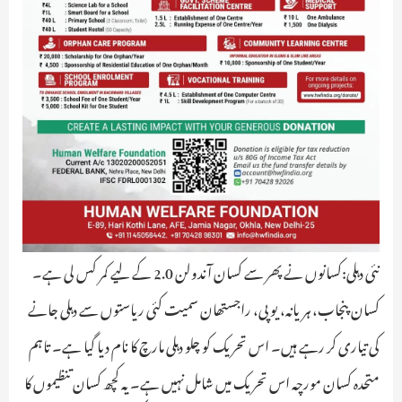
نئی دہلی:کسانوں نے پھر سے کسان آندولن 2.0 کے لیے کمر کس لی ہے۔
کسان پنجاب، ہریانہ، یوپی، راجستھان سمیت کئی ریاستوں سے دہلی جانے
کی تیاری کر رہے ہیں۔ اس تحریک کو چلو دہلی مارچ کا نام دیا گیا ہے۔ تاہم
متحدہ کسان مورچہ اس تحریک میں شامل نہیں ہے۔ یہ کچھ کسان تنظیموں کا