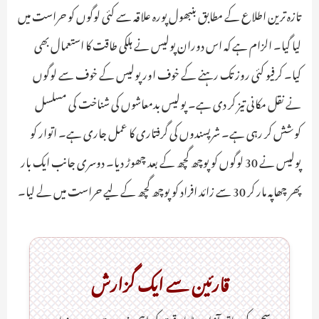
تازہ ترین اطلاع کے مطابق بنبھول پورہ علاقہ سے کئی لوگوں کو حراست میں
لیا گیا۔ الزام ہے کہ اس دوران پولیس نے ہلکی طاقت کا استعمال بھی
کیا۔ کرفیو کئی روز تک رہنے کے خوف اور پولیس کے خوف سے لوگوں
نے نقل مکانی تیز کر دی ہے۔ پولیس بدمعاشوں کی شناخت کی مسلسل
کوشش کر رہی ہے۔ شرپسندوں کی گرفتاری کا عمل جاری ہے۔ اتوار کو
پولیس نے 30 لوگوں کو پوچھ گچھ کے بعد چھوڑ دیا۔ دوسری جانب ایک بار
پھر چھاپہ مار کر 30 سے زائد افراد کو پوچھ گچھ کے لیے حراست میں لے لیا۔
قارئین سے ایک گزارش
سچ کے ساتھ آزاد میڈیا وقت کی اہم ضرورت ہےـ روزنامہ