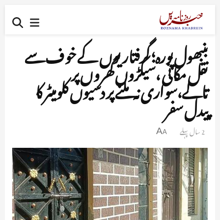
بنبھول پورہ؛ گرفتاریوں کے خو ف سے
نقل مکانی ،سیکڑوں گھروں پر
تالے،سواری نہ ملنے پر دسیوں کلومیٹر کا
پیدل سفر
2 سال پہلے
A
A