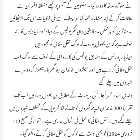
نے متاثرہ علاقہ کا دورہ کیا ۔مظلومین کے آنسو پونچھے متعلقہ افسران سے
ملاقات کرکے اپنا مشاہدہ شئیر کیا اور پبلک سے ملی شکایات ان تک پہنچائیں
۔متاثرین کو ہرممکن مدد کا یقین دلایا مگر پولیس کے دباؤ اور زیادتیوں کا اتنا
خوف ہے کہ بن بھول پورہ کے لوگ نقل مکانی کو مجبور ہیں
میڈیا رپورٹس کے مطابق پولیس کی کارروائی کے خوف سے لوگ اب
نقل مکانی کر رہے ہیں اور سیکڑوں خاندان اپنا گھر بار چھوڑ کر دوسرے
شہروں میں چلے گئے
ہندی اخبار ’امر اُجالا‘ کی رپورٹ کے مطابق بن بھول پورہ میں اب تک
تقریباً 300 خاندان اپنے گھروں کو تالے لگا کر یوپی کے مختلف شہروں میں
چلے گئے ہیں۔ نقل مکانی کا عمل فی الحال جاری ہے۔ اتوار کی صبح (11
فروری 2024) کو بھی بہت سے لوگوں کو نقل مکانی کرتے دیکھا گیا۔