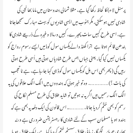
پرسنل لاء) کا لحاظ رکھا گیا ہے، مثلا شمالی ہندوستان میں ماما بھانجی کی
شادی نہیں ہوسکتی، مگر جنوب میں ایسی شادیوں کو بہت مبارک سمجھاجاتا
ہے، اسی طرح کہیں سات پھیرے، کہیں ورمالا وغیرہ کے ذریعے شادی کا
بندھن قائم ہوتا ہے ـ اترا کھنڈ والےیکساں سول کوڈ میں ایسے رسوم رواج کو
یکساں نہیں کیا گیا، یعنی جہاں جس طرح شادیاں ہوتی ہیں اُسی طرح ہوتی
رہیں گی ـ( پھر بھی اس بل کویکساں سول کوڈ ہی کہا جارہاہے، ہے نا تعجب
کی بات ؟)…………. وہ تو خیر ہوئی کہ ہندووں میں الگ الگ علاقوں کی یہ
الگ الگ رسمیں ہیں اگر یہ نہ ہوتیں تو شاید طلاق کی طرح مسلم نکاح کی
رسم کو بھی ختًم کردیا جاتا، ……….. اس قانون کی ایک دفعہ یہ بھی ہے کہ
ہندو ہو یا مسلمان سب کے لئے شادی کا رجسٹریشن ضروری ہے ورنہ
بھاری جرمانہ لگے گا، زبانی طلاق سسٹم ختم کردیا گیا ہے، ایک طلاق ہو یا