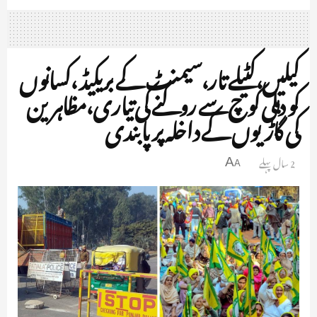
کیلیں،کٹیلے تار،سیمنٹ کے بریکیڈ ،کسانوں
کو دہلی کوچ سے روکنے کی تیاری،مظاہرین
کی گاڑیوں کے داخلہ پر پابندی
2 سال پہلے
A
A