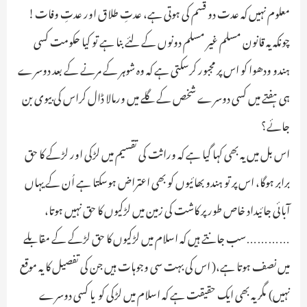
معلوم نہیں کہ عدت دو قسم کی ہوتی ہے، عدتِ طلاق اور عدتِ وفات!
چونکہ یہ قانون مسلم غیر مسلم دونوں کے لئے بنا ہے تو کیا حکومت کسی
ہندو ودھوا کو اس پر مجبور کرسکتی ہے کہ وہ شوہر کے مرنے کے بعد دوسرے
ہی ہفتے میں کسی دوسرے شخص کے گلے میں ورمالا ڈال کراس کی بیوی بن
جائے؟
اس بل میں یہ بھی کہا گیا ہے کہ وراثت کی تقسیم میں لڑکی اور لڑکے کا حق
برابر ہوگا، اس پر تو ہندو بھائیوں کو بھی اعتراض ہوسکتا ہے اُن کے یہاں
آبائی جائیداد خاص طور پر کاشت کی زمین میں لڑکیوں کا حق نہیں ہوتا،
…………سب جانتے ہیں کہ اسلام میں لڑکیوں کا حق لڑکے کے مقابلے
میں نصف ہوتا ہے،( اس کی بہت سی وجوہات ہیں جن کی تفصیل کا یہ موقع
نہیں) مگر یہ بھی ایک حقیقت ہے کہ اسلام میں لڑکی کو یا کسی دوسرے