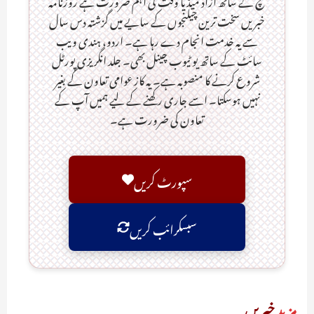
خبریں سخت ترین چیلنجوں کے سایے میں گزشتہ دس سال
سے یہ خدمت انجام دے رہا ہے۔ اردو، ہندی ویب
سائٹ کے ساتھ یو ٹیوب چینل بھی۔ جلد انگریزی پورٹل
شروع کرنے کا منصوبہ ہے۔ یہ کاز عوامی تعاون کے بغیر
نہیں ہوسکتا۔ اسے جاری رکھنے کے لیے ہمیں آپ کے
تعاون کی ضرورت ہے۔
سپورٹ کریں
سبسکرائب کریں
مزید
خبریں