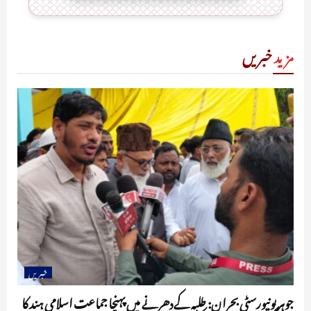
مزید
خبریں
خبریں
جوہر یونیورسٹی بحران: طلبہ کے دھرنے میں پہنچا جماعت اسلامی ہند کا