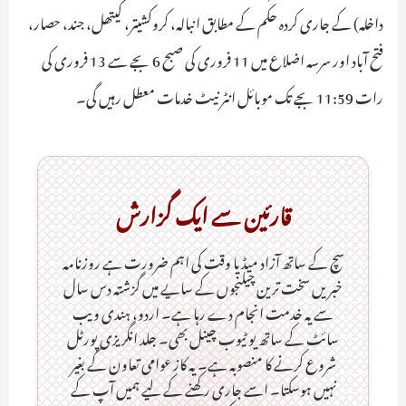
داخلہ) کے جاری کردہ حکم کے مطابق انبالہ، کروکشیتر، کیتھل، جند، حصار،
فتح آباد اور سرسہ اضلاع میں 11 فروری کی صبح 6 بجے سے 13 فروری کی
رات 11:59 بجے تک موبائل انٹرنیٹ خدمات معطل رہیں گی۔
قارئین سے ایک گزارش
سچ کے ساتھ آزاد میڈیا وقت کی اہم ضرورت ہےـ روزنامہ
خبریں سخت ترین چیلنجوں کے سایے میں گزشتہ دس سال
سے یہ خدمت انجام دے رہا ہے۔ اردو، ہندی ویب
سائٹ کے ساتھ یو ٹیوب چینل بھی۔ جلد انگریزی پورٹل
شروع کرنے کا منصوبہ ہے۔ یہ کاز عوامی تعاون کے بغیر
نہیں ہوسکتا۔ اسے جاری رکھنے کے لیے ہمیں آپ کے