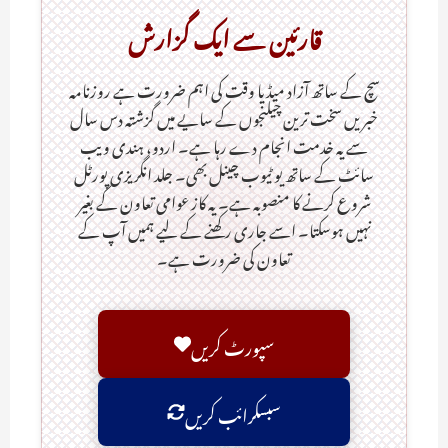
قارئین سے ایک گزارش
سچ کے ساتھ آزاد میڈیا وقت کی اہم ضرورت ہےـ روزنامہ
خبریں سخت ترین چیلنجوں کے سایے میں گزشتہ دس سال
سے یہ خدمت انجام دے رہا ہے۔ اردو، ہندی ویب
سائٹ کے ساتھ یو ٹیوب چینل بھی۔ جلد انگریزی پورٹل
شروع کرنے کا منصوبہ ہے۔ یہ کاز عوامی تعاون کے بغیر
نہیں ہوسکتا۔ اسے جاری رکھنے کے لیے ہمیں آپ کے
تعاون کی ضرورت ہے۔
سپورٹ کریں
سبسکرائب کریں