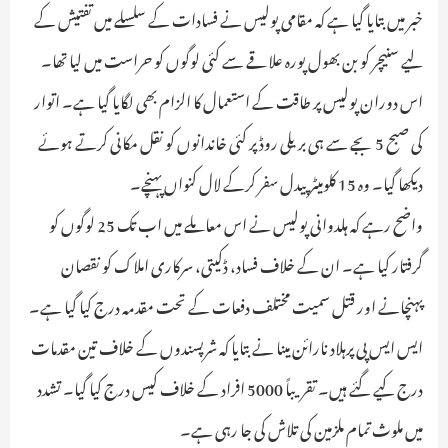
خبر میں بتایا گیا ہے کہ مقامی پولیس نے فسادات کے سلسلے میں تفتیش کے
لیے سنیچر کو بن بھول پورہ علاقے سے کئی لوگوں کو حراست میں لیا تھا۔
اس دوران پولیس پر طاقت کے استعمال کا الزام بھی لگایا گیا ہے۔ اتوار
کی صبح 5 بجے سے ہی بریلی روڈ پر کئی خاندانوں کو نقل مکانی کرتے ہوئے
دیکھا گیا۔ وہ 15 کلومیٹر پیدل سفر کرکے لال کنواں پہنچے۔
واضح رہے کہ ہلدوانی پولیس نے اس معاملے میں اب تک 25 لوگوں کو
گرفتار کیا ہے۔ ان کے خلاف فساد، ڈکیتی، سرکاری املاک کو نقصان
پہنچانے اور قتل سمیت مختلف دفعات کے تحت مقدمہ درج کیا گیا ہے۔
ایس ایس پی پرہلاد نارائن مینا نے بتایا کہ شرپسندوں کے خلاف تین مقدمات
درج کیے گئے ہیں۔ تقریباً 5000 افراد کے خلاف کیس درج کیا گیا۔ تشدد
میں ملوث تمام ملزمین کی تلاش کی جا رہی ہے۔