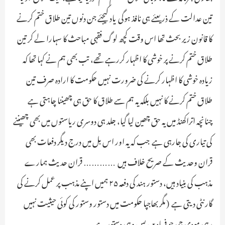
تین عدالت کے ذریعئے ہی نافذ ہوگی ـ یاد کیجئے جن دنوں تین طلاق ختم کرنے
کا قانون زیر بحث تھا اس وقت کچھ لوگ فقہی مباحث کا سہارا لے کر تین
طلاق ختم کرنے پر خوشی کا اظہار کررہے تھے، تب بھی ہم نے کہا تھا کہ
زیادہ خوشی کا اظہار کرنے کی ضرورت نہیں حکومت کا ارادہ صرف تین
طلاق ختم کرنے کا نہیں بلکہ یہ ہم سے طلاق کا حق ہی چھیننا چاہتی ہے
چنانچہ اتراکھنڈ میں یہ حق چھین لیا گیا، جلد ہی دوسری ریاستوں میں بھی چھیننے
کی تیاری کی جارہی ہے ـ جب کہ یہ اور اس بل میں درج دیگر دفعات بھی
قران وحدیث کے صریح خلاف ہیں ـ ………… قران حدیث ہمارے
مذہب کی بنیاد ہیں، دستور ہند کی دفعہ ۲۵ ہمیں اپنے مذہب پر عمل کرنے کی
گارنٹی دیتی ہے ـ ( مگر بھاجپا حکومت میں دستور وستور کی کوئی حیثیت نہیں
رہی مودی جی جو فرمادیں بس وہی دستور ہے