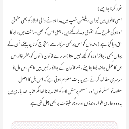
غور کرنا چاہیئےـ )
اسی قانون میں لیوان ریلیشن شپ میں پیدا ہونے والی اولاد کو بھی حقیقی
اولاد کی طرح کے حقوق دئے گئے ہیں، یعنی اس کو بھی وراثت میں برابر کا
حق دیا گیا ہے ـ ( ہندؤں کو اس پر بھی سرکار سے احتجاج کرنا چاہیئے، اُن کے
یہاں بھی ناجائز اولاد کو کچھ نہیں ملتا ـ)ہمارے قانون دانوں کو بنظر غائراس
بل کا مکمل جائزہ لینا چاہیئے، ہم قانون کے جانکار نہیں ہیں تاہم اس بل کا
سرسری مطالعہ کرنے سے یہ بات معلوم ہوتی ہے کہ اس بل کا اصل
مقصدتو مسلمانوں اور مسلم پرسنل لاء کو نشانہ بنانا تھا مگر شاید جلد بازی میں
یہ دو دھاری تلوار ہندؤں اور دیگر طبقات پر بھی چل گئی ہے ـ