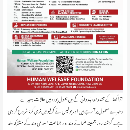
اتراکھنڈ کے تشدد زدہ ہلدوانی کے بن بھول پورہ میں حالات دھیرے
دھیرے معمول پر آ رہے ہیں اور پولیس نے کرفیو میں نرمی کرنا شروع کر دی
ہے۔ گزشتہ روز جمعیتہ علما ئے ہند اور جماعت اسلامی ہند کے مشترکہ وفد