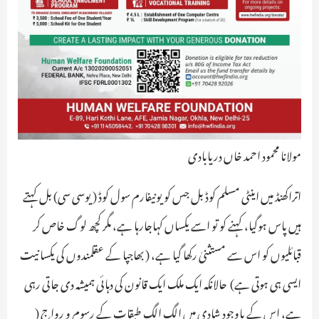
مولانا محمود احمد خاں دریابادی
اتراکھنڈ میں اینٹی مسلم کوڈ بل جس کو یونیفارم سول کوڈ ( یوسی سی) بل کہتے
ہیں پاس ہوگیا، کہنے کو تو اسے یکساں کہاجارہا ہے، مگر کچھ لوگ خاص کر
قبائلیوں کو اس سے مستثنیٰ رکھا گیا ہے، ( بھاجپا کے عقلمندوں کی یکسانیت
ایسی ہی ہوتی ہے) ـ حالانکہ ایک ملک ایک قانون کی دہائی ہمیشہ دی جاتی رہی
ہے، اس کے باوجود شادی میں الگ الگ طبقات کے رسوم و رواج (