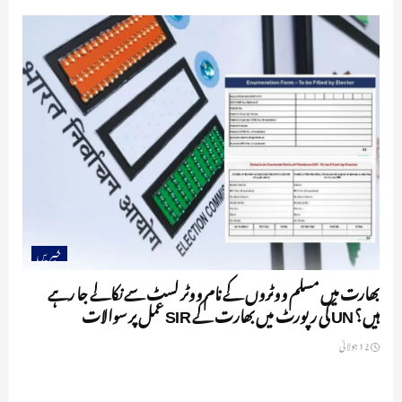
خبریں
بھارت میں مسلم ووٹروں کے نام ووٹر لسٹ سے نکالے جا رہے
ہیں؟ UN کی رپورٹ میں بھارت کے SIR عمل پر سوالات
12 جولائی