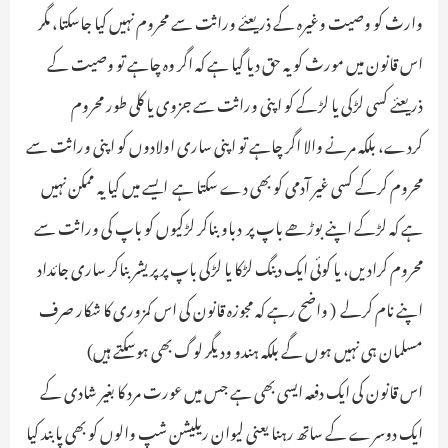
وارث کو وصیت وغیرہ کے ذریعئے وراثت سے محروم نہیں کیا جاسکتا، مگر
اس قانون میں مورث کو یہ حق دیا گیا ہے کہ اگر وہ چاہے تو وصیت کے
ذریعئے کسی لڑکی یا لڑکے کو اپنی وراثت سے جزوی یا کلی طور محروم
کردے، بلکہ مرنے والا اگر چاہے تو اپنی ساری اولادوں کو اپنی وراثت سے
محروم کرکے کسی غیر آدمی کو بھی دے سکتا ہے ـ ایسے میں کیا یہ ممکن نہیں
ہے کہ لڑکے اپنے بوڑھے باپ پر دباو بناکر لڑکیوں کو باپ کی وراثت سے
محروم کرادیں، یا کوئی ایک دبنگ لڑکا یا لڑکی باپ پر پریشر بناکر ساری جائداد
اپنے نام کرلے ـ ( واضح رہے کہ مجوزہ قانون کی اس کمزوری کا شکار صرف
مسلمان ہی نہیں ہوں گے بلکہ ہندو ودیگر لوگ بھی ہوسکتے ہیں)
اس قانون کی ایک دفعہ ایسی بھی ہے جس میں عورت مرد کا بغیر شادی کے
ایک دوسرے کے ساتھ رہنا یعنی لیوان ریلیشن شپ والوں کو بھی پابند کیا