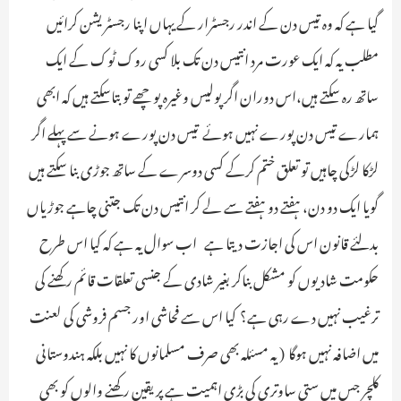
گیا ہے کہ وہ تیس دن کے اندر رجسٹرار کے یہاں اپنا رجسٹریشن کرائیں ـ
مطلب یہ کہ ایک عورت مرد انتیس دن تک بلا کسی روک ٹوک کے ایک
ساتھ رہ سکتے ہیں،اس دوران اگر پولیس وغیرہ پوچھے تو بتاسکتے ہیں کہ ابھی
ہمارے تیس دن پورے نہیں ہوئے ـ تیس دن پورے ہونے سے پہلے اگر
لڑکا لڑکی چاہیں تو تعلق ختم کرکے کسی دوسرے کے ساتھ جوڑی بنا سکتے ہیں ـ
گویا ایک دو دن، ہفتے دو ہفتے سے لے کر انتیس دن تک جتنی چاہے جوڑیاں
بدلئے قانون اس کی اجازت دیتا ہے ـ اب سوال یہ ہے کہ کیا اس طرح
حکومت شادیوں کو مشکل بناکر بغیر شادی کے جنسی تعلقات قائم رکھنے کی
ترغیب نہیں دے رہی ہے؟ کیا اس سے فحاشی اور جسم فروشی کی لعنت
میں اضافہ نہیں ہوگا ـ ( یہ مسئلہ بھی صرف مسلمانوں کا نہیں بلکہ ہندوستانی
کلچر جس میں ستی ساوتری کی بڑی اہمیت ہے پر یقین رکھنے والوں کو بھی