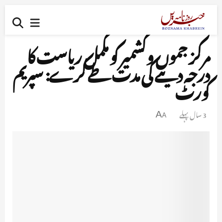
مرکز جموں وکشمیر کو مکمل ریاست کا
درجہ دینے کی مدت طے کرے: سپریم
کورٹ
3 سال پہلے
A
A