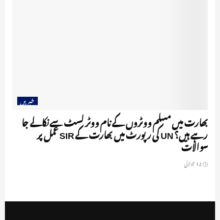
خبریں
بھارت میں مسلم ووٹروں کے نام ووٹر لسٹ سے نکالے جا
رہے ہیں؟ UN کی رپورٹ میں بھارت کے SIR عمل پر
سوالات
12 جولائی