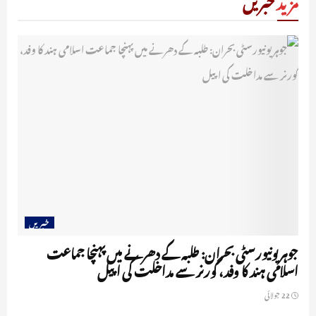
مزید
خبریں
خبریں
جوہر یونیورسٹی بحران: طلبہ کے دھرنے میں پہنچا جماعت
اسلامی ہند کا وفد، گورنر سے مداخلت کی اپیل
22 جولائی