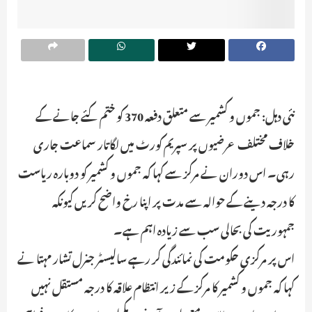
نئی دہل: جموں و کشمیر سے متعلق دفعہ 370 کو ختم کئے جانے کے
خلاف مختلف عرضیوں پر سپریم کورٹ میں لگاتار سماعت جاری
رہی۔ اس دوران نے مرکز سے کہا کہ جموں و کشمیر کو دوبارہ ریاست
کا درجہ دینے کے حوالہ سے مدت پر اپنا رخ واضح کریں کیونکہ
جمہوریت کی بحالی سب سے زیادہ اہم ہے۔
اس پر مرکزی حکومت کی نمائندگی کر رہے سالیسٹر جنرل تشار مہتا نے
کہا کہ جموں و کشمیر کا مرکز کے زیر انتظام علاقہ کا درجہ مستقل نہیں