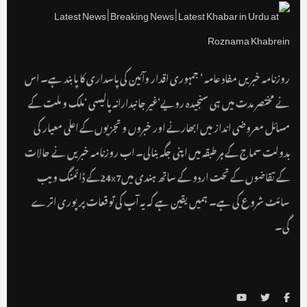
روزنامہ خبریں مفاد عامہ ‘ جمہوری اقدار وآئین کی پاسداری کا پابند ہے۔ اس
نے مختصر مدت میں ہی سنجیدہ رویے‘غیر جانبدارانہ پالیسی ‘ملک و ملت کے
مسائل معروضی انداز میں ابھارنے اور خبروں و تجزیوں کے اعلی معیار کی
بدولت سماج کے ہر طبقہ میں اپنی جگہ بنالی۔ اب روزنامہ خبریں نے حالات
کے تقاضوں کے تحت اردو کے ساتھ ہندی میں24x7کے ڈائمنگ ویب
سائٹ شروع کی ہے۔ ہمیں یقین ہے کہ یہ آپ کی توقعات پر پوری اترے
گی۔