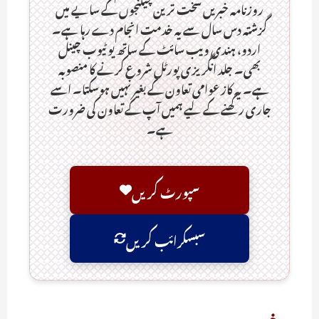
روزنامہ خبریں سخت ترین چیلنجوں کے سایے میں
گزشتہ دس سال سے یہ خدمت انجام دے رہا ہے۔
اردو، ہندی ویب سائٹ کے ساتھ یو ٹیوب چینل
بھی۔ جلد انگریزی پورٹل شروع کرنے کا منصوبہ
ہے۔ یہ کاز عوامی تعاون کے بغیر نہیں ہوسکتا۔ اسے
جاری رکھنے کے لیے ہمیں آپ کے تعاون کی ضرورت
ہے۔
سپورٹ کریں
سبسکرائب کریں