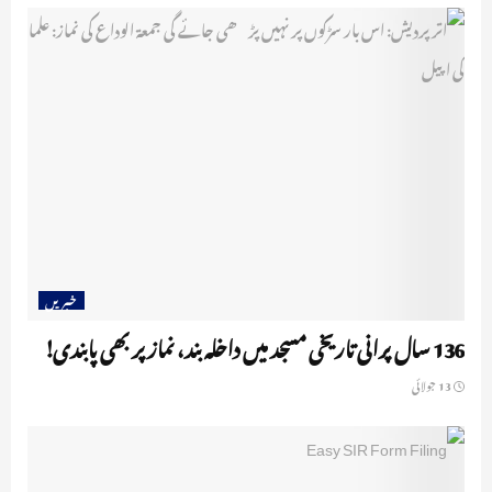
خبریں
136 سال پرانی تاریخی مسجد میں داخلہ بند، نماز پر بھی پابندی!
13 جولائی