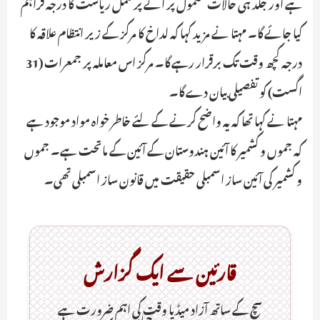
ہے اور جلد ہی حالات معمول پر آنے پر مکمل ریاست کا درجہ فراہم
کیا جائے گا۔ مہتا نے مزید کہا کہ لداخ کا مرکز کے زیر انتظام علاقہ کا
درجہ کچھ وقت تک برقرار رہے گا۔ مرکز اس معاملہ پر جمعرات (31
اگست) کو تفصیلی بیان دے گا۔
مہتا نے کہا تھا کہ یہ واضح کرنے کے لئے خاطر خواہ مواد موجود ہے
کہ جموں و کشمیر کا آئین ہندوستان کے آئین کے ماتحت ہے۔ جموں
و کشمیر کی آئین ساز اسمبلی حقیقت میں قانون ساز اسمبلی تھی۔
قارئین سے ایک گزارش
سچ کے ساتھ آزاد میڈیا وقت کی اہم ضرورت ہےـ