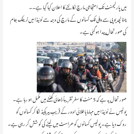
میں پارلیمنٹ تک احتجاجی مارچ نکالنے کا اعلان کیا گیا ہے۔۔
چنانچہ یوپی سے دہلی تک کسانوں کے مارچ کی وجہ سے نوئیڈا میں ٹریفک جام
کی صورتحال پیدا ہوگئی ہے۔
صورتحال یہ ہے کہ 5 منٹ کا سفر تقریباً ڈھائی گھنٹے میں مکمل ہو رہا ہے۔
پولیس نے نوئیڈا میں مہامایا فلائی اوور کے قریب بیریکیڈ لگا کر کسانوں کو
روک دیا ہے۔ پولیس کسانوں کو حراست میں لینے کی کوشش کر رہی ہے۔