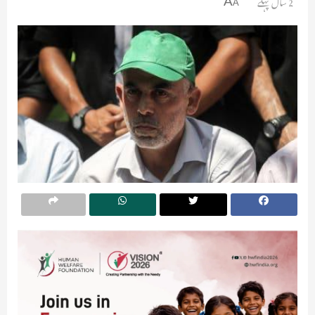
2 سال پہلے
A
A