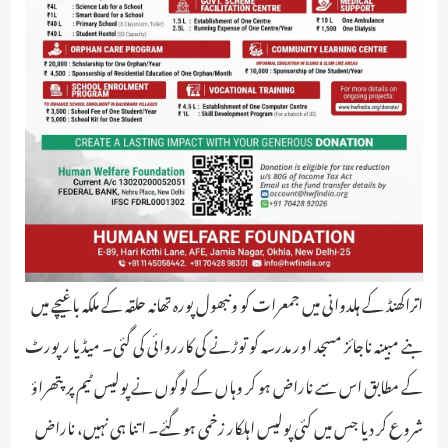
اتراکھنڈ کے ہلدوانی میں جمعرات کو ونبھول پورہ تھانہ حلقہ کے ملکہ باغیچے میں
بنے مبینہ ناجائز مسجد اور مدرسہ کو توڑنے کی کارروائی کی گئی۔ میڈیا رپورٹ
کے مطابق اس سے ناراض ہو کر وہاں کے لوگوں نے پولیس ٹیم پر پتھراؤ
شروع کر دیا جس میں کئی پولیس اہلکار زخمی ہو گئے۔ اتنا ہی نہیں، ناراض