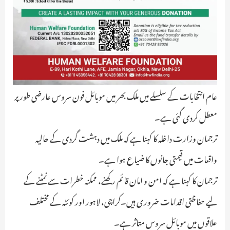
عام انتخابات کے سلسلے میں ملک بھر میں موبائل فون سروس عارضی طور پر
معطل کردی گئی ہے۔
ترجمان وزارت داخلہ کا کہنا ہے کہ ملک میں دہشت گردی کے حالیہ
واقعات میں قیمتی جانوں کا ضیاع ہوا ہے۔
ترجمان کا کہنا ہے کہ امن و امان قائم رکھنے، ممکنہ خطرات سے نمٹنے کے
لیے حفاظتی اقدامات ضروری ہیں۔کراچی، لاہور اور کوئٹہ کے مختلف
علاقوں میں موبائل سروس متاثر ہے۔