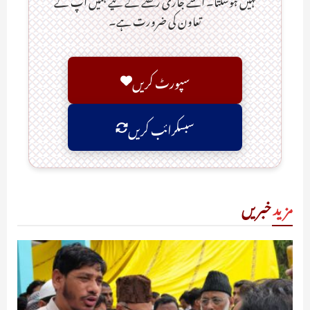
نہیں ہوسکتا۔ اسے جاری رکھنے کے لیے ہمیں آپ کے
تعاون کی ضرورت ہے۔
سپورٹ کریں
سبسکرائب کریں
مزید
خبریں