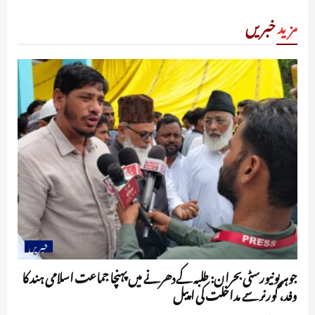
مزید
خبریں
خبریں
جوہر یونیورسٹی بحران: طلبہ کے دھرنے میں پہنچا جماعت اسلامی ہند کا
وفد، گورنر سے مداخلت کی اپیل