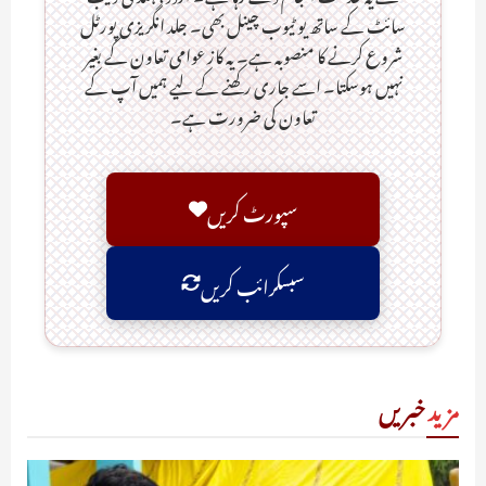
سائٹ کے ساتھ یو ٹیوب چینل بھی۔ جلد انگریزی پورٹل
شروع کرنے کا منصوبہ ہے۔ یہ کاز عوامی تعاون کے بغیر
نہیں ہوسکتا۔ اسے جاری رکھنے کے لیے ہمیں آپ کے
تعاون کی ضرورت ہے۔
سپورٹ کریں
سبسکرائب کریں
مزید
خبریں