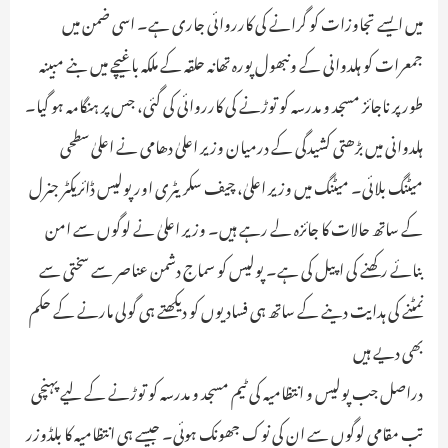
میں ایسے تجاوزات کو گرانے کی کارروائی جاری ہے۔ اسی ضمن میں
جمعرات کو ہلدوانی کے ونبھول پورہ تھانہ حلقہ کے ملکہ باغیچے میں بنے مبینہ
طور پر ناجائز مسجد و مدرسہ کو توڑنے کی کارروائی کی گئی، جس پر ہنگامہ ہو گیا۔
ہلدوانی میں بڑھتی کشیدگی کے درمیان وزیر اعلیٰ دھامی نے اعلیٰ سطحی
میٹنگ بلائی۔ میٹنگ میں وزیر اعلیٰ، چیف سکریٹری اور پولیس ڈائریکٹر جنرل
کے ساتھ حالات کا جائزہ لے رہے ہیں۔ وزیر اعلیٰ نے لوگوں سے امن
بنائے رکھنے کی اپیل کی ہے۔ پولیس کو سماج دشمن عناصر سے سختی سے
نمٹنے کی ہدایت دینے کے ساتھ ہی فسادیوں کو دیکھتے ہی گولی مارنے کے حکم
بھی دیے ہیں
دراصل جب پولیس و انتظامیہ کی ٹیم مسجد و مدرسہ کو توڑنے کے لیے پہنچی
تب مقامی لوگوں سے ان کی نوک جھونک ہوئی۔ جیسے ہی انتظامیہ کا بلڈوزر