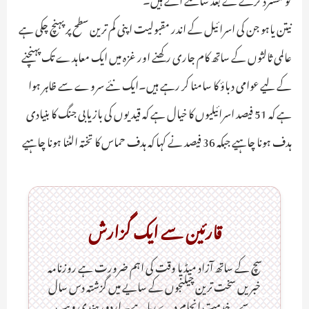
نیتن یاہو جن کی اسرائیل کے اندر مقبولیت اپنی کم ترین سطح پر پہنچ چکی ہے
عالمی ثالثوں کے ساتھ کام جاری رکھنے اور غزہ میں ایک معاہدے تک پہنچنے
کے لیے عوامی دباؤ کا سامنا کر رہے ہیں۔ایک نئے سروے سے ظاہر ہوا
ہے کہ 51 فیصد اسرائیلیوں کا خیال ہے کہ قیدیوں کی بازیابی جنگ کا بنیادی
ہدف ہونا چاہیے جبکہ 36 فیصد نے کہا کہ ہدف حماس کا تختہ الٹنا ہونا چاہیے
قارئین سے ایک گزارش
سچ کے ساتھ آزاد میڈیا وقت کی اہم ضرورت ہےـ روزنامہ
خبریں سخت ترین چیلنجوں کے سایے میں گزشتہ دس سال
سے یہ خدمت انجام دے رہا ہے۔ اردو، ہندی ویب