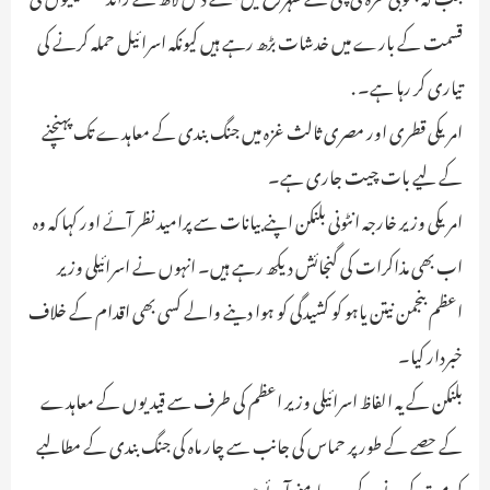
قسمت کے بارے میں خدشات بڑھ رہے ہیں کیونکہ اسرائیل حملہ کرنے کی
تیاری کر رہا ہے۔ .
امریکی قطری اور مصری ثالث غزہ میں جنگ بندی کے معاہدے تک پہنچنے
کے لیے بات چیت جاری ہے۔
امریکی وزیر خارجہ انٹونی بلنکن اپنے بیانات سے پرامید نظر آئے اور کہا کہ وہ
اب بھی مذاکرات کی گنجائش دیکھ رہے ہیں۔ انہوں نے اسرائیلی وزیر
اعظم بنجمن نیتن یاہو کو کشیدگی کو ہوا دینے والے کسی بھی اقدام کے خلاف
خبردار کیا۔
بلنکن کے یہ الفاظ اسرائیلی وزیر اعظم کی طرف سے قیدیوں کے معاہدے
کے حصے کے طور پر حماس کی جانب سے چار ماہ کی جنگ بندی کے مطالبے
کو مسترد کرنے کے بعد سامنے آئے ہیں۔