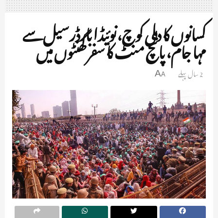
کسانوں کا دہلی کوچ، نوئیڈا بارڈر سیل سے
مہا جام، پانچ منٹ کا سفر گھنٹوں میں
2 سال پہلے
A
A