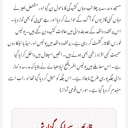
مسجد و مدرسہ پر چلا تب وہاں کشیدگی کا ماحول بن گیا اور مشتعل بھیڑ نے
وہاں کئی گاڑیوں کو آگ کے حوالے کر دیا اور جے سی بی کو بھی توڑ دیا۔
اس پرتشدد واقعہ کے بعد ہلدوانی میں حالات کشیدہ بن گئے ہیں۔ پولیس
فورس لگاتار گشت کر رہی ہے۔ پرتشدد واقعہ میں پولیس اور میڈیا اہلکاروں
سمیت کئی افراد زخمی بھی ہوئے ہیں۔ انھیں اسپتال میں داخل کرایا گیا
ہے۔ اس معاملے میں پولیس افسر پنکج اپادھیائے نے بتایا کہ مدرسہ و نماز
والی جگہ پوری طرح ناجائز ہے۔ اس جگہ کو سیل کر دیا گیا تھا او راب اسے
منہدم کر دیا گیا ہے۔سورس:قومی آواز)
قارئین سے ایک گزارش