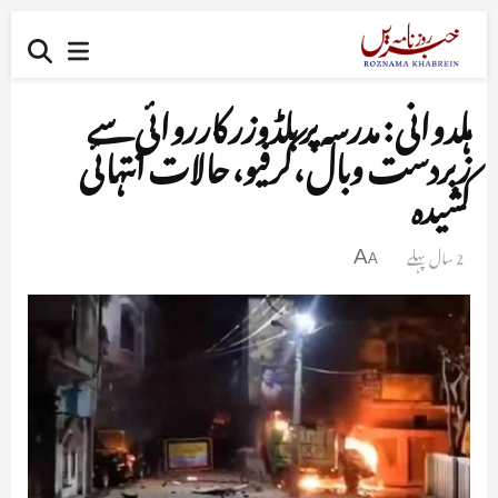
ہلدوانی : مدرسہ پر بلڈوزر کارروائی سے
زبردست وبال ،کرفیو، حالات انتہائی
کشیدہ
2 سال پہلے
A
A