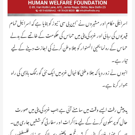
اسرائیلی حکام اور مشیروں نے ’این بی سی‘ نیوز کو بتایا ہے کہ اسرائیل تمام
قیدیوں کی رہائی اور غزہ کی پٹی میں حماس کی حکومت کے خاتمے کے بدلے
حماس کے رہ نما یحییٰ السنوار کو جلا وطن کرنے کی اجازت دینے کے لیے
تیار ہے۔
انہوں نے زور دیا کہ جلا وطنی کا خیال غزہ میں ایک نئی گورننگ باڈی کی راہ
ہموار کرنا ہے۔
یہ پیش رفت ایسے وقت میں سامنے آئی ہے جب غزہ کی پٹی میں صورت
حال کو پرسکون کرنے کے لیے مذاکرات اور سفارتی کوششیں جاری ہیں۔
جب کہ جنوبی غزہ کی پٹی کے شہررفح میں پھنسے دس لاکھ سے زائد فلسطینیوں کی