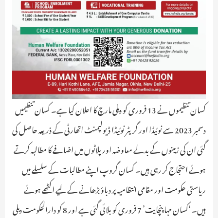
کسان تنظیموں نے 13 فروری کو دہلی مارچ کا اعلان کیا ہے۔ کسان تنظیمیں
دسمبر 2023 سے نوئیڈا اور گریٹر نوئیڈا ڈیولپمنٹ اتھارٹی کے ذریعہ حاصل کی
گئی ان کی زمینوں کے بدلے معاوضہ اور پلاٹوں میں اضافے کا مطالبہ کرتے
ہوئے احتجاج کر رہی ہیں۔ کسان گروپ اپنے مطالبات کے سلسلے میں
ریاستی حکومت اور مقامی انتظامیہ پر دباؤ بڑھانے کے لیے اکٹھے ہوئے
ہیں۔ ‘کسان مہاپنچایت’ 7 فروری کو بلائی گئی ہے اور 8 کو دارالحکومت دہلی