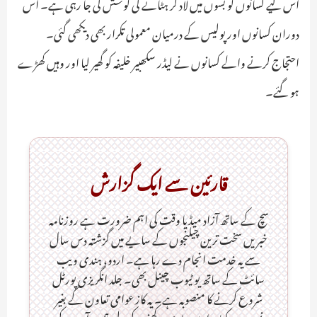
اس لیے کسانوں کو بسوں میں لاد کر ہٹانے کی کوشش کی جا رہی ہے۔ اس
دوران کسانوں اور پولیس کے درمیان معمولی تکرار بھی دیکھی گئی۔
احتجاج کرنے والے کسانوں نے لیڈر سکھبیر خلیفہ کو گھیر لیا اور وہیں کھڑے
ہو گئے۔
قارئین سے ایک گزارش
سچ کے ساتھ آزاد میڈیا وقت کی اہم ضرورت ہےـ روزنامہ
خبریں سخت ترین چیلنجوں کے سایے میں گزشتہ دس سال
سے یہ خدمت انجام دے رہا ہے۔ اردو، ہندی ویب
سائٹ کے ساتھ یو ٹیوب چینل بھی۔ جلد انگریزی پورٹل
شروع کرنے کا منصوبہ ہے۔ یہ کاز عوامی تعاون کے بغیر