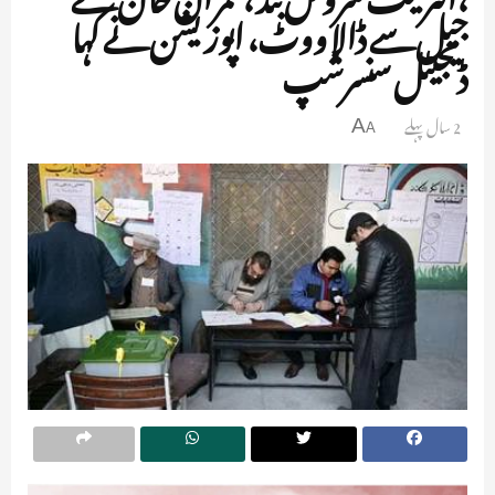
جیل سے ڈالا ووٹ، اپوزیشن نے کہا
ڈیجیٹل سنسرشپ
2 سال پہلے
A
A