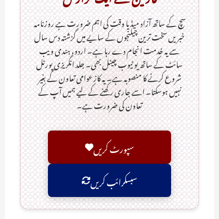
سچ کے ساتھ آزاد میڈیا وقت کی اہم ضرورت ہےـ روزنامہ
خبریں سخت ترین چیلنجوں کے سایے میں گزشتہ دس سال
سے یہ خدمت انجام دے رہا ہے۔ اردو، ہندی ویب
سائٹ کے ساتھ یو ٹیوب چینل بھی۔ جلد انگریزی پورٹل
شروع کرنے کا منصوبہ ہے۔ یہ کاز عوامی تعاون کے بغیر
نہیں ہوسکتا۔ اسے جاری رکھنے کے لیے ہمیں آپ کے
تعاون کی ضرورت ہے۔
سپورٹ کریں
سبسکرائب کریں