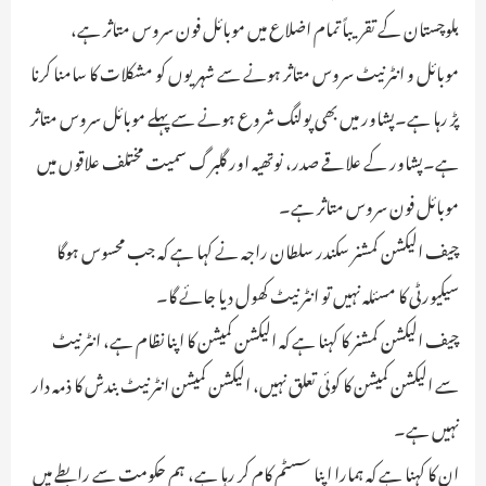
بلوچستان کے تقریباً تمام اضلاع میں موبائل فون سروس متاثر ہے،
موبائل و انٹرنیٹ سروس متاثر ہونے سے شہریوں کو مشکلات کا سامنا کرنا
پڑ رہا ہے۔پشاور میں بھی پولنگ شروع ہونے سے پہلے موبائل سروس متاثر
ہے۔پشاور کے علاقے صدر، نوتھیہ اور گلبرگ سمیت مختلف علاقوں میں
موبائل فون سروس متاثر ہے۔
چیف الیکشن کمشنر سکندر سلطان راجہ نے کہا ہے کہ جب محسوس ہوگا
سیکیورٹی کا مسئلہ نہیں تو انٹرنیٹ کھول دیا جائے گا۔
چیف الیکشن کمشنر کا کہنا ہے کہ الیکشن کمیشن کا اپنا نظام ہے، انٹرنیٹ
سے الیکشن کمیشن کا کوئی تعلق نہیں، الیکشن کمیشن انٹرنیٹ بندش کا ذمہ دار
نہیں ہے۔
ان کا کہنا ہے کہ ہمارا اپنا سسٹم کام کر رہا ہے، ہم حکومت سے رابطے میں