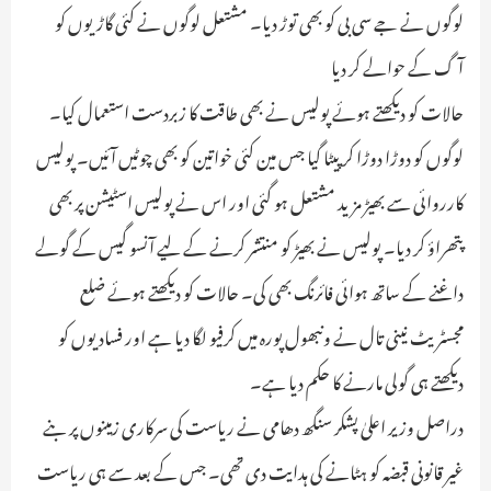
لوگوں نے جے سی بی کو بھی توڑ دیا۔ مشتعل لوگوں نے کئی گاڑیوں کو
آگ کے حوالے کر دیا
حالات کو دیکھتے ہوئے پولیس نے بھی طاقت کا زبردست استعمال کیا۔
لوگوں کو دوڑا دوڑا کر پیٹا گیا جس مین کئی خواتین کو بھی چوٹیں آئیں۔ پولیس
کارروائی سے بھیڑ مزید مشتعل ہو گئی اور اس نے پولیس اسٹیشن پر بھی
پتھراؤ کر دیا۔ پولیس نے بھیڑ کو منتشر کرنے کے لیے آنسو گیس کے گولے
داغنے کے ساتھ ہوائی فائرنگ بھی کی۔ حالات کو دیکھتے ہوئے ضلع
مجسٹریٹ نینی تال نے ونبھول پورہ میں کرفیو لگا دیا ہے اور فسادیوں کو
دیکھتے ہی گولی مارنے کا حکم دیا ہے۔
دراصل وزیر اعلیٰ پشکر سنگھ دھامی نے ریاست کی سرکاری زمینوں پر بنے
غیر قانونی قبضہ کو ہٹانے کی ہدایت دی تھی۔ جس کے بعد سے ہی ریاست