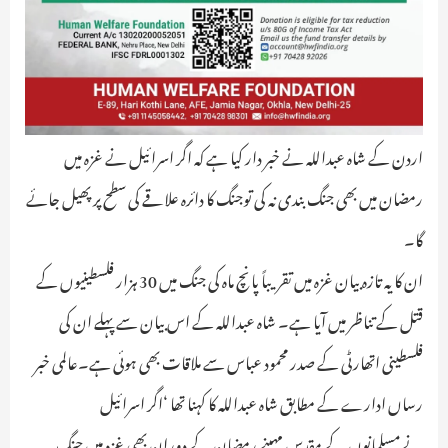
اردن کے شاہ عبداللہ نے خبر دار کیا ہے کہ اگر اسرائیل نے غزہ میں
رمضان میں بھی جنگ بندی نہ کی توجنگ کا دائرہ علاقے کی سطح پر پھیل جائے
گا۔
ان کا یہ تازہ بیان غزہ میں تقریباً پانچ ماہ کی جنگ میں 30 ہزار فلسطینیوں کے
قتل کے تناظر میں آیا ہے۔ شاہ عبداللہ کے اس بیان سے پہلے ان کی
فلسطینی اتھارٹی کے صدر محمود عباس سے ملاقات بھی ہوئی ہے۔عالمی خبر
رساں ادارے کے مطابق شاہ عبداللہ کا کہنا تھا ‘اگر اسرائیل
نےمسلمانوں کے مقدس مہینے رمضان کے دوران بھی غزہ میں جنگ