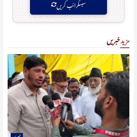
سبسکرائب کریں
مزید
خبریں
خبریں