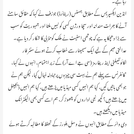
رہا ہے۔
انڈین ایکسپریس کے مطابق جسٹس (ریٹائرڈ) جوزف نے کہا کہ حقائق سامنے
آنے کا جرات مندانہ اور سچا ورژن کسی کو نہیں ملتا اور جمہوریت کو سب
سے بڑا دھچکا یہ ہے کہ چوتھی اسٹیٹ نے ملک کو تنزلی کا شکار کر دیا ہے۔
عدالتی مہم کے لیے ایک سیمینار سے خطاب کرتے ہوئے سنٹر فار
اکائونٹیبلٹی اینڈ ریفارمز (سی جے اے آر) کے زیر اہتمام، انہوں نے کہا،
‘کانفرنس سے پہلے ہم نے بہت سی چیزوں پر تبادلہ خیال کیا، لیکن ہم نے
جو بھی باتیں کیں، کیا ہم انہیں کسی میڈیا میں پڑھتے ہیں، کیا ہم انہیں ڈیجیٹل
میں پڑھتے ہیں؟ کچھ نجی اداروں کو چھوڑ کر، ہم اسے کسی بھی الیکٹرانک
میڈیا میں دیکھتے ہیں۔
دی وائر کے مطابق انہوں نے وسل بلورز کے تحفظ کا مطالبہ کرتے ہوئے