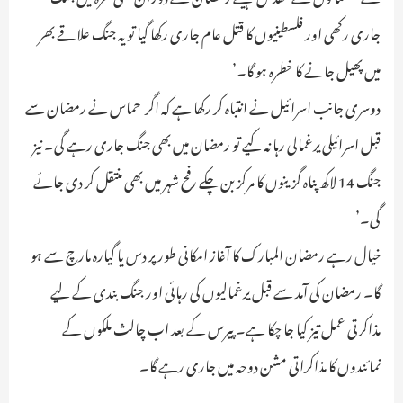
جاری رکھی اور فلسطینیوں کا قتل عام جاری رکھا گیا تو یہ جنگ علاقے بھر
میں پھیل جانے کا خطرہ ہو گا۔’
دوسری جانب اسرائیل نے انتباہ کر رکھا ہے کہ اگر حماس نے رمضان سے
قبل اسرائیلی یرغمالی رہا نہ کیے تو رمضان میں بھی جنگ جاری رہے گی۔ نیز
جنگ 14 لاکھ پناہ گزینوں کا مرکز بن چکے رفح شہر میں بھی منتقل کر دی جائے
گی۔’
خیال رہے رمضان المبارک کا آغاز امکانی طور پر دس یا گیارہ مارچ سے ہو
گا۔ رمضان کی آمد سے قبل یرغمالیوں کی رہائی اور جنگ بندی کے لیے
مذاکرتی عمل تیز کیا جا چکا ہے۔ پیرس کے بعد اب چالث ملکوں کے
نمائندوں کا مذاکراتی مشن دوحہ میں جاری رہے گا۔