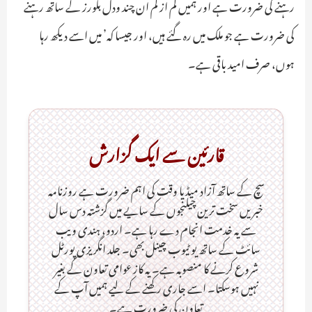
رہنے کی ضرورت ہے اور ہمیں کم از کم ان چند ودل بلورز کے ساتھ رہنے
کی ضرورت ہے جو ملک میں رہ گئے ہیں، اور جیسا کہ’ میں اسے دیکھ رہا
ہوں، صرف امید باقی ہے۔
قارئین سے ایک گزارش
سچ کے ساتھ آزاد میڈیا وقت کی اہم ضرورت ہےـ روزنامہ
خبریں سخت ترین چیلنجوں کے سایے میں گزشتہ دس سال
سے یہ خدمت انجام دے رہا ہے۔ اردو، ہندی ویب
سائٹ کے ساتھ یو ٹیوب چینل بھی۔ جلد انگریزی پورٹل
شروع کرنے کا منصوبہ ہے۔ یہ کاز عوامی تعاون کے بغیر
نہیں ہوسکتا۔ اسے جاری رکھنے کے لیے ہمیں آپ کے
تعاون کی ضرورت ہے۔