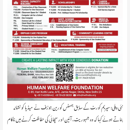
نئی دہلی: سپریم کورٹ کے سابق جسٹس کورین جوزف نے میڈیا کو نشانہ
بناتے ہوئے کہا کہ وہ جمہوریت، آئین اور سچائی کی حفاظت کرنے میں ناکام