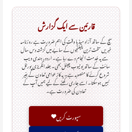
قارئین سے ایک گزارش
سچ کے ساتھ آزاد میڈیا وقت کی اہم ضرورت ہےـ روزنامہ
خبریں سخت ترین چیلنجوں کے سایے میں گزشتہ دس سال
سے یہ خدمت انجام دے رہا ہے۔ اردو، ہندی ویب
سائٹ کے ساتھ یو ٹیوب چینل بھی۔ جلد انگریزی پورٹل
شروع کرنے کا منصوبہ ہے۔ یہ کاز عوامی تعاون کے بغیر
نہیں ہوسکتا۔ اسے جاری رکھنے کے لیے ہمیں آپ کے
تعاون کی ضرورت ہے۔
سپورٹ کریں