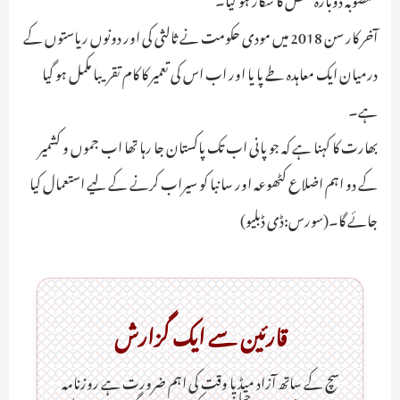
آخر کار سن 2018 میں مودی حکومت نے ثالثی کی اور دونوں ریاستوں کے
درمیان ایک معاہدہ طے پا یا اور اب اس کی تعمیر کا کام تقریبا مکمل ہو گیا
ہے۔
بھارت کا کہنا ہے کہ جو پانی اب تک پاکستان جا رہا تھا اب جموں و کشمیر
کے دو اہم اضلاع کٹھوعہ اور سانبا کو سیراب کرنے کے لیے استعمال کیا
جائے گا۔(سورس:ڈی ڈبلیو)
قارئین سے ایک گزارش
سچ کے ساتھ آزاد میڈیا وقت کی اہم ضرورت ہےـ روزنامہ