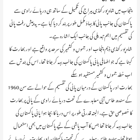
پنجاب میں شاہ پور کنڈی بیراج کی تکمیل کے ساتھ ہی دریائے راوی سے
پاکستان کی جانب پانی کا بہاؤ مکمل طور پر بند کر دیا گیا ہے۔ یہ پیش رفت پانی
کی تقسیم میں اہم تبدیلی کی جانب ایک اشارہ ہے۔
شاہ پور کنڈی ڈیم پنجاب اور جموں و کشمیر کی سرحد پر واقع ہے اور بھارت کا
کہنا ہے کہ جو اضافی پانی پاکستان کی جانب بہہ کر جاتا تھا، اس کی بندش سے
اب خطہ جموں و کشمیر مستفید ہو سکے
بھارت اور پاکستان کے درمیان پانی کی تقسیم کے حوالے سے سن 1960
کے سندھ طاس آبی معاہدے کے تحت دریائے راوی کے پانی پر بھارت
کا خصوصی حق ہے، البتہ قدرتی طور پر اس دریا کا بچا ہوا پانی پاکستان کی
جانب بہہ کر جاتا تھا جس کا آب پاشی کے لیے پاکستان میں بھی استعمال
ہوتا تھا۔سندھ طاس معاہدے کے تحت پاکستان اور بھارت نے دریائے