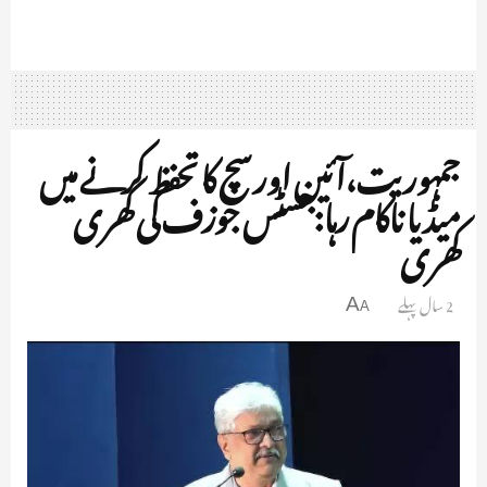
جمہوریت،آئین اور سچ کا تحفظ کرنے میں
میڈیا ناکام رہا:جسٹس جوزف کی کھری
کھری
2 سال پہلے
A
A