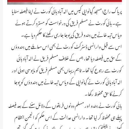
پریاگ راج:مسجد گیانواپی کیس میں الہ آباد ہائی کورٹ نے اپنا فیصلہ سنایا
ہے۔ ہائی کورٹ نے مسلم فریق کی درخواست کو مسترد کرتے ہوئے
ویاس تہہ خانے میں ہندو فریق کی پوجا جاری رکھنے کا حکم دیا ہے۔
اس سے قبل وارانسی ڈسٹرکٹ کورٹ نے بھی اس معاملے میں ہندوؤں
کے حق میں فیصلہ دیا تھا، جس کے خلاف مسلم فریق نے الہ آباد ہائی
کورٹ سے رجوع کیا تھا۔ تاہم، یہاں بھی مسلم فریق کو مایوسی ہوئی اور
الہ آباد ہائی کورٹ نے گیانواپی کے ویاس تہہ خانے میں ہندوؤں کو پوجا
کرنے کا حق محفوظ رکھا۔
ہائی کورٹ نے ہندو اور مسلم دونوں فریقوں کے دلائل سننے کے بعد فیصلہ
پہلے ہی محفوظ کر لیا تھا۔ وارانسی عدالت کے اس حکم کو انجمن انتظام
کمیٹی نے چیلنج کیا تھا، جس میں پوجا پر روک لگانے کی بات کہی گئی تھی۔