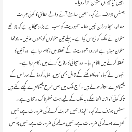
انہیں ‘پانچواں ستون’ قرار دیا۔
جسٹس جوزف نے کہا، ‘ہمیں سامنے آنے والے حقائق کا کوئی جرات
مندانہ، سچا ورژن نہیں ملتا۔ جمہوریت کو سب سے بڑا دھچکا یہ ہے کہ چوتھے
ستون نے ملک کو مایوس کیا ہے۔ پہلے تین ستونوں کو بھول جائیں۔ چوتھا
ستون میڈیا ہے اور وہ جمہوریت کے تحفظ میں ناکام رہا ہے-وہ آئین کا
تحفظ کرنے میں ناکام رہا ۔ وہ سچائی کا دفاع کرنے میں ناکام رہا ہے۔
انہوں نے کہا، ‘وہ پھونکنے کے قابل بھی نہیں، شاید کووڈ کے بعد اس کے
پھیپھڑے متاثر ہوئے ہیں۔ آج ملک میں جس طرح پھیپھڑے کچلے گئے ہیں
تاکہ کوئی آواز نہ اٹھا سکے، یہ ملک کے لیے بہت خطرناک رجحان ہے۔
جسٹس جوزف نے کہا، ‘لہذا، ہمیں حمایت کرنے کی ضرورت ہے، ہمیں
کھڑے ہونے کی ضرورت ہے، ہمیں بولنے کی ضرورت ہے، ہمیں چوکس