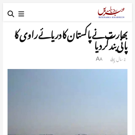
بھارت نے پاکستان کا دریائے راوی کا
پانی بند کر دیا
2 سال پہلے
A
A