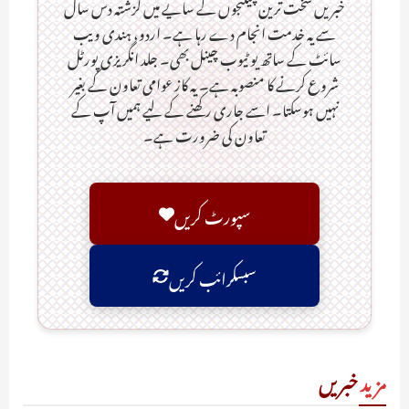
خبریں سخت ترین چیلنجوں کے سایے میں گزشتہ دس سال
سے یہ خدمت انجام دے رہا ہے۔ اردو، ہندی ویب
سائٹ کے ساتھ یو ٹیوب چینل بھی۔ جلد انگریزی پورٹل
شروع کرنے کا منصوبہ ہے۔ یہ کاز عوامی تعاون کے بغیر
نہیں ہوسکتا۔ اسے جاری رکھنے کے لیے ہمیں آپ کے
تعاون کی ضرورت ہے۔
سپورٹ کریں
سبسکرائب کریں
مزید
خبریں