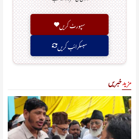
سپورٹ کریں
سبسکرائب کریں
مزید
خبریں