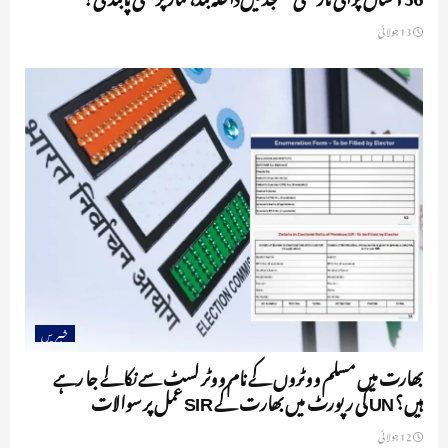
13 جولائی
خبریں
بھارت میں مسلم ووٹروں کے نام ووٹر لسٹ سے نکالے جا رہے
ہیں؟ UN کی رپورٹ میں بھارت کے SIR عمل پر سوالات
12 جولائی