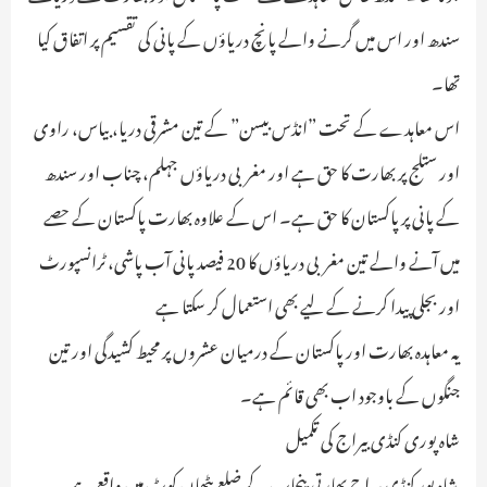
سندھ اور اس میں گرنے والے پانچ دریاؤں کے پانی کی تقسیم پر اتفاق کیا
تھا۔
اس معاہدے کے تحت ”انڈس بیسن” کے تین مشرقی دریا، بیاس، راوی
اور ستلج پر بھارت کا حق ہے اور مغربی دریاؤں جہلم، چناب اور سندھ
کے پانی پر پاکستان کا حق ہے۔ اس کے علاوہ بھارت پاکستان کے حصے
میں آنے والے تین مغربی دریاؤں کا 20 فیصد پانی آب پاشی، ٹرانسپورٹ
اور بجلی پیدا کرنے کے لیے بھی استعمال کر سکتا ہے
یہ معاہدہ بھارت اور پاکستان کے درمیان عشروں پر محیط کشیدگی اور تین
جنگوں کے باوجود اب بھی قائم ہے۔
شاہ پوری کنڈی بیراج کی تکمیل
شاہ پور کنڈی بیراج بھارتی پنجاب کے ضلع پٹھان کوٹ میں واقع ہے۔ یہ