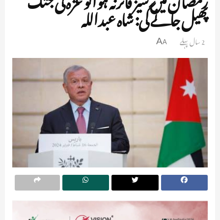
پھیل جائے گی: شاہ عبداللہ
2 سال پہلے
A
A