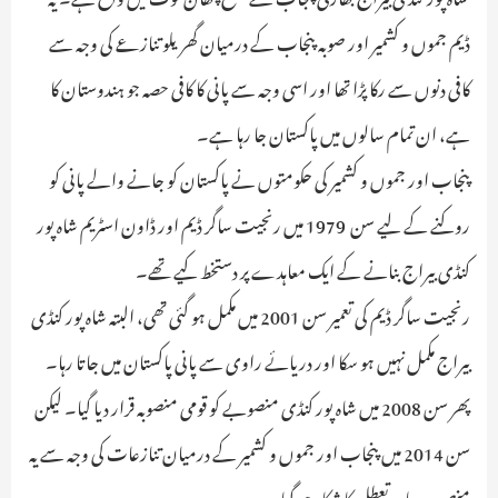
ڈیم جموں و کشمیر اور صوبہ پنجاب کے درمیان گھریلو تنازعے کی وجہ سے
کافی دنوں سے رکا پڑا تھا اور اسی وجہ سے پانی کا کافی حصہ جو ہندوستان کا
ہے، ان تمام سالوں میں پاکستان جا رہا ہے۔
پنجاب اور جموں و کشمیر کی حکومتوں نے پاکستان کو جانے والے پانی کو
روکنے کے لیے سن 1979 میں رنجیت ساگر ڈیم اور ڈاون اسٹریم شاہ پور
کنڈی بیراج بنانے کے ایک معاہدے پر دستخط کیے تھے۔
رنجیت ساگر ڈیم کی تعمیر سن 2001 میں مکمل ہو گئی تھی، البتہ شاہ پور کنڈی
بیراج مکمل نہیں ہو سکا اور دریائے راوی سے پانی پاکستان میں جاتا رہا۔
پھر سن 2008 میں شاہ پور کنڈی منصوبے کو قومی منصوبہ قرار دیا گیا۔ لیکن
سن 2014 میں پنجاب اور جموں و کشمیر کے درمیان تنازعات کی وجہ سے یہ
منصوبہ دوبارہ تعطل کا شکار ہو گیا۔