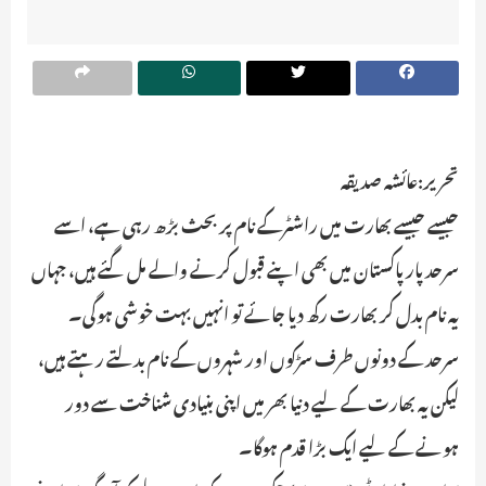
تحریر:عائشہ صدیقہ
جیسے جیسے بھارت میں راشٹرکے نام پر بحث بڑھ رہی ہے، اسے
سرحد پار پاکستان میں بھی اپنے قبول کرنے والے مل گئے ہیں، جہاں
یہ نام بدل کر بھارت رکھ دیا جائے تو انہیں بہت خوشی ہوگی۔
سرحد کے دونوں طرف سڑکوں اور شہروں کے نام بدلتے رہتے ہیں،
لیکن یہ بھارت کے لیے دنیا بھر میں اپنی بنیادی شناخت سے دور
ہونے کے لیے ایک بڑا قدم ہوگا۔