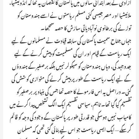
آزادی کے بعد ابتدائی سالوں میں پاکستان کا نقصان یہ تھا کہ انڈونیشیا،
ملائیشیا اور مصر جیسی کئی مسلم ریاستوں نے اسے ہندوستان کو
توڑنے کی برطانوی نوآبادیاتی سازش کا حصہ سمجھا۔
جہاں جناح سمیت پاکستان کی سابقہ ​​قیادت نے مسلمانوں کے لیے
ایک ریاست کے قیام اور ان کی مسلمیت کو پیش کرنے کے لیے
جدوجہد کی، وہاں ہندوستان کو سیکولر نہیں بلکہ برصغیر کے ہندوؤں
کے لیے ایک ریاست کے طور پر پیش کرنے کی متوازی کوشش کی
گئی۔ دراصل یہ اس فارمولے کا حصہ تھا جس کی بنیاد پر برصغیر کو
تقسیم کیا گیا تھا۔ تاہم، سیاسی تقسیم ایک الگ تشخص پیدا کرنے میں
کامیاب نہیں ہوسکی جو قدرتی طور پر پاکستان کے وجود کی وجہ کو قائم
کرسکے — ایک ایسی ریاست جو اس لیے بنائی گئی تھی کہ مسلمان