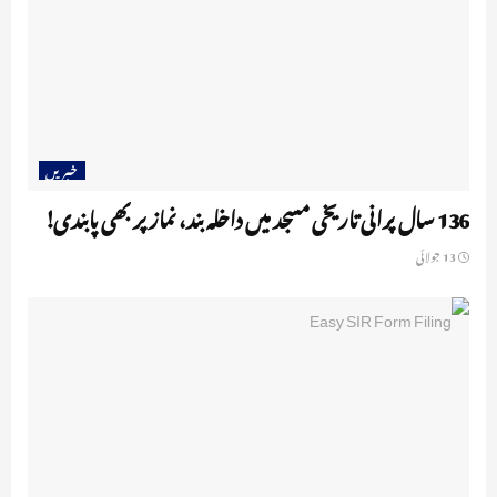
خبریں
136 سال پرانی تاریخی مسجد میں داخلہ بند، نماز پر بھی پابندی!
13 جولائی