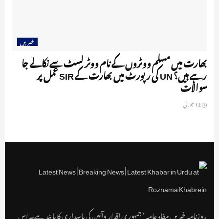
خبریں
بھارت میں مسلم ووٹروں کے نام ووٹر لسٹ سے نکالے جا
رہے ہیں؟ UN کی رپورٹ میں بھارت کے SIR عمل پر
سوالات
12 جولائی
روزنامہ خبریں مفاد عامہ ‘ جمہوری اقدار وآئین کی پاسداری کا پابند ہے۔ اس