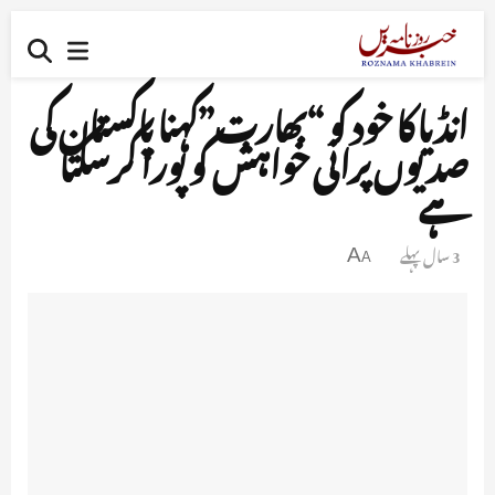
انڈیا کا خود کو “بھارت”کہنا پاکستان کی
صدیوں پرانی خواہش کو پورا کرسکتا
ہے
3 سال پہلے
A
A