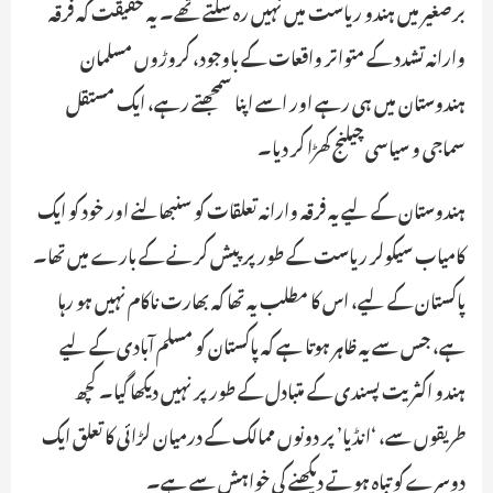
برصغیر میں ہندو ریاست میں نہیں رہ سکتے تھے۔ یہ حقیقت کہ فرقہ
وارانہ تشدد کے متواتر واقعات کے باوجود، کروڑوں مسلمان
ہندوستان میں ہی رہے اور اسے اپنا سمجھتے رہے، ایک مستقل
سماجی و سیاسی چیلنج کھڑا کر دیا۔
ہندوستان کے لیے یہ فرقہ وارانہ تعلقات کو سنبھالنے اور خود کو ایک
کامیاب سیکولر ریاست کے طور پر پیش کرنے کے بارے میں تھا۔
پاکستان کے لیے، اس کا مطلب یہ تھا کہ بھارت ناکام نہیں ہو رہا
ہے، جس سے یہ ظاہر ہوتا ہے کہ پاکستان کو مسلم آبادی کے لیے
ہندو اکثریت پسندی کے متبادل کے طور پر نہیں دیکھا گیا۔ کچھ
طریقوں سے، ‘انڈیا’ پر دونوں ممالک کے درمیان لڑائی کا تعلق ایک
دوسرے کو تباہ ہوتے دیکھنے کی خواہش سے ہے۔