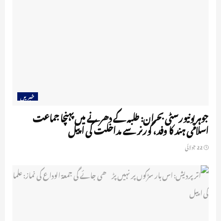
خبریں
جوہر یونیورسٹی بحران: طلبہ کے دھرنے میں پہنچا جماعت
اسلامی ہند کا وفد، گورنر سے مداخلت کی اپیل
22 جولائی