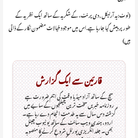
(نوٹ:یہ آرٹیکل ,دی پرنٹ، کے شکریہ کے ساتھ ایک نظریہ کے
طور پر پیش کیا جارہا ہے.اس میں موجود خیالات مضمون نگار کے ذاتی
ہیں)
قارئین سے ایک گزارش
سچ کے ساتھ آزاد میڈیا وقت کی اہم ضرورت ہےـ
روزنامہ خبریں سخت ترین چیلنجوں کے سایے میں
گزشتہ دس سال سے یہ خدمت انجام دے رہا ہے۔
اردو، ہندی ویب سائٹ کے ساتھ یو ٹیوب چینل
بھی۔ جلد انگریزی پورٹل شروع کرنے کا منصوبہ