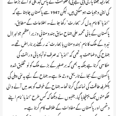
بھارتیہ جنتا پارٹی (بی جے پی) حکومت کے پاس تبدیلی کو آگے بڑھانے
کی اپنی وجوہات ہوسکتی ہیں، لیکن 1947 سے پاکستان چاہتا ہے کہ
‘انڈیا’ کا نام بدل کر ‘بھارت’ رکھا جائے۔ اطلاعات کے مطابق،
پاکستان کے بانی محمد علی جناح سابق ہندوستانی وزیر اعظم جواہر لال
نہرو کے ملک کا نام ‘ہندوستان یا بھارت’ نہ رکھنے پر ناراض تھے۔
جناح کی وضاحت یہ تھی کہ ‘انڈیا’ نہ صرف نوآبادیاتی وراثت کی
عکاسی کرتا ہے بلکہ یہ بھی کہ برصغیر کے بڑے ملک کو نو تخلیق شدہ
پاکستان کے بجائے تاریخی ورثہ ملا ہے۔ جناح کے لیے یہ نئی دہلی کی
یکطرفہ طاقت کی نمائندگی کرتا تھا۔ جناح کے خوف کو بعد میں آنے والی
حکومتوں تک پہنچایا گیا، جنہوں نے دیکھا کہ کس طرح ‘انڈیا’ نام اپنے
دشمن اور پاکستان کے مفادات کے خلاف کام کرتا ہے۔