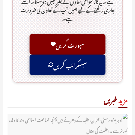
ہے۔ یہ کاز عوامی تعاون کے بغیر نہیں ہوسکتا۔ اسے
جاری رکھنے کے لیے ہمیں آپ کے تعاون کی ضرورت
ہے۔
سپورٹ کریں
سبسکرائب کریں
مزید
خبریں