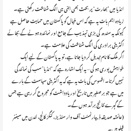
انڈیا میں ’بھارت‘ پر بحث بھی اتنی ہی الگ شناخت رکھتی ہے۔
زیادہ اہم بات یہ ہے کہ اس خیال کو پاکستان میں حمایت حاصل ہے
کیونکہ یہ سندھ کی بڑی تہذیب کے جامع اور نمائندہ ہونے کے بجائے
اکثریتی برادری کی الگ شناخت کی علامت ہے۔
اگر ملک کا نام تبدیل کر دیا جاتا ہے، تو یہ پاکستان کے لیے ایک
خواہش پوری ہو گی – یہ ایک اشارہ ہے کہ ‘انڈیا’ سب کی نمائندگی
نہیں کرتا۔ افسوس کی بات یہ ہے کہ یہ اکثریتی سیاست کے بارے
میں ہے جو برصغیر میں تاریخ اور یادداشت کو مجروح کر رہی ہے جس
کے گہرے نتائج برآمد ہوں گے۔
(عائشہ صدیقہ ڈیپارٹمنٹ آف وار سٹڈیز، کنگز کالج، لندن میں سینئر
فیلو ہیں۔