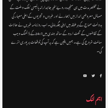
نے مختصر مدت میں ہی سنجیدہ رویے‘غیر جانبدارانہ پالیسی ‘ملک و ملت کے
مسائل معروضی انداز میں ابھارنے اور خبروں و تجزیوں کے اعلی معیار کی
بدولت سماج کے ہر طبقہ میں اپنی جگہ بنالی۔ اب روزنامہ خبریں نے حالات
کے تقاضوں کے تحت اردو کے ساتھ ہندی میں24x7کے ڈائمنگ ویب
سائٹ شروع کی ہے۔ ہمیں یقین ہے کہ یہ آپ کی توقعات پر پوری اترے
گی۔
اہم لنک