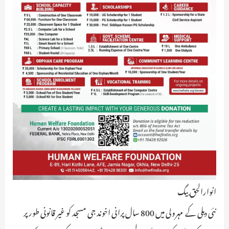
انوارالحق بیگ
نئی دہلی کے مہرولی میں 800 سال پرانی اخوند جی مسجد کو غیر قانونی طور پر