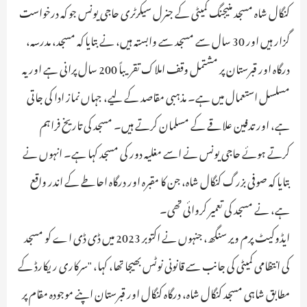
کنگال شاہ مسجد منیجنگ کمیٹی کے جنرل سیکرٹری حاجی یونس جو کہ درخواست
گزار ہیں اور 30 سال سے مسجد سے وابستہ ہیں، نے بتایا کہ مسجد، مدرسہ،
درگاہ اور قبرستان پر مشتمل وقف املاک تقریباً 200 سال پرانی ہے اور یہ
مسلسل استعمال میں ہے۔ مذہبی مقاصد کے لیے، جہاں نماز ادا کی جاتی
ہے، اور تدفین علاقے کے مسلمان کرتے ہیں۔ مسجد کی تاریخ فراہم
کرتے ہوئے حاجی یونس نے اسے مغلیہ دور کی مسجد کہا ہے۔ انہوں نے
بتایا کہ صوفی بزرگ کنگال شاہ، جن کا مقبرہ اور درگاہ احاطے کے اندر واقع
ہے، نے مسجد کی تعمیر کروائی تھی۔
ایڈوکیٹ پرم ویر سنگھ، جنہوں نے اکتوبر 2023 میں ڈی ڈی اے کو مسجد
کی انتظامی کمیٹی کی جانب سے قانونی نوٹس بھیجا تھا، کہا، "سرکاری ریکارڈ کے
مطابق شاہی مسجد کنگال شاہ، درگاہ کنگال اور قبرستان اپنے موجودہ مقام پر