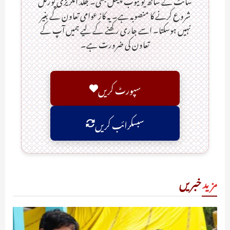
سائٹ کے ساتھ یو ٹیوب چینل بھی۔ جلد انگریزی پورٹل
شروع کرنے کا منصوبہ ہے۔ یہ کاز عوامی تعاون کے بغیر
نہیں ہوسکتا۔ اسے جاری رکھنے کے لیے ہمیں آپ کے
تعاون کی ضرورت ہے۔
سپورٹ کریں
سبسکرائب کریں
مزید
خبریں