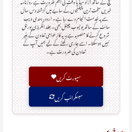
سچ کے ساتھ آزاد میڈیا وقت کی اہم ضرورت ہےـ روزنامہ
خبریں سخت ترین چیلنجوں کے سایے میں گزشتہ دس سال
سے یہ خدمت انجام دے رہا ہے۔ اردو، ہندی ویب
سائٹ کے ساتھ یو ٹیوب چینل بھی۔ جلد انگریزی پورٹل
شروع کرنے کا منصوبہ ہے۔ یہ کاز عوامی تعاون کے بغیر
نہیں ہوسکتا۔ اسے جاری رکھنے کے لیے ہمیں آپ کے
تعاون کی ضرورت ہے۔
سپورٹ کریں
سبسکرائب کریں
مزید
خبریں