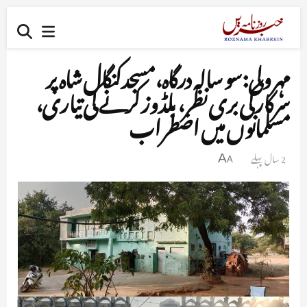
مہرولی:سو سالہ درگاہ،مسجدکنگال شاہ پر
سرکار کی بری نظر، بلڈوز کرنے کی تیاری،
مسلمانوں میں اضطراب
2 سال پہلے
A
A