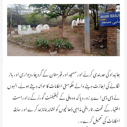
جائیداد کی حد بندی کرنے اور مسجد اور قبرستان کے گرد چاردیواری اور باڑ
لگانے کی اجازت دینے والے حکومتی احکامات کا حوالہ دیتے ہوئے، انہوں
نے ڈی ڈی اے پر زور دیا کہ وہ دہلی کے لیفٹیننٹ گورنر کے براہ راست
اختیار کے تحت، تاریخی مذہبی ڈھانچوں کو نشانہ بنانا بند کرے اور سابقہ
احکامات کی تعمیل کرے۔ .