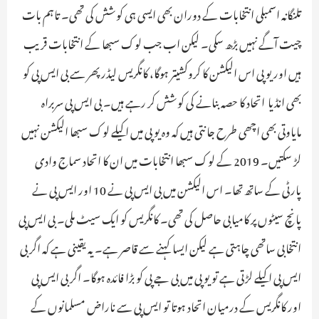
تلنگانہ اسمبلی انتخابات کے دوران بھی ایسی ہی کوشش کی تھی۔ تاہم بات
چیت آگے نہیں بڑھ سکی۔ لیکن اب جب لوک سبھا کے انتخابات قریب
ہیں اور یوپی اس الیکشن کا کروکشیتر ہوگا، کانگریس لیڈر پھر سے بی ایس پی کو
بھی انڈیا اتحاد کا حصہ بنانے کی کوشش کر رہے ہیں۔ بی ایس پی سربراہ
مایاوتی بھی اچھی طرح جانتی ہیں کہ وہ یوپی میں اکیلے لوک سبھا الیکشن نہیں
لڑ سکتیں۔ 2019 کے لوک سبھا انتخابات میں ان کا اتحاد سماج وادی
پارٹی کے ساتھ تھا۔ اس الیکشن میں بی ایس پی نے 10 اور ایس پی نے
پانچ سیٹوں پر کامیابی حاصل کی تھی۔ کانگریس کو ایک سیٹ ملی۔ بی ایس پی
انتخابی ساتھی چاہتی ہے لیکن ایسا کہنے سے قاصر ہے۔ یہ یقینی ہے کہ اگر بی
ایس پی اکیلے لڑتی ہے تو یوپی میں بی جے پی کو بڑا فائدہ ہوگا۔ اگر بی ایس پی
اور کانگریس کے درمیان اتحاد ہوتا تو ایس پی سے ناراض مسلمانوں کے