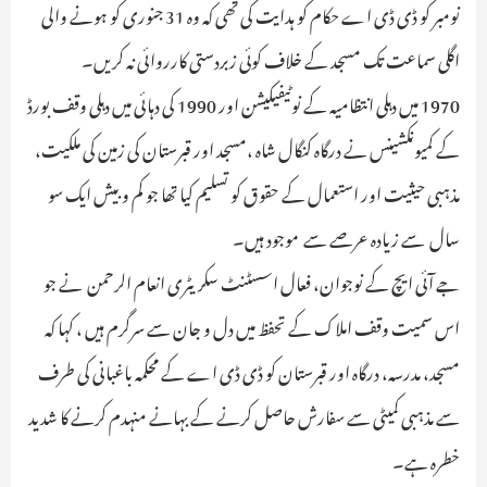
نومبر کو ڈی ڈی اے حکام کو ہدایت کی تھی کہ وہ 31 جنوری کو ہونے والی
اگلی سماعت تک مسجد کے خلاف کوئی زبردستی کارروائی نہ کریں۔
1970 میں دہلی انتظامیہ کے نوٹیفیکیشن اور 1990 کی دہائی میں دہلی وقف بورڈ
کے کمیونکشینس نے درگاہ کنگال شاہ ،مسجد اور قبرستان کی زمین کی ملکیت،
مذہبی حیثیت اور استعمال کے حقوق کو تسلیم کیا تھا جو کم و بیش ایک سو
سال سے زیادہ عرصے سے موجود ہیں۔
جے آئی ایچ کے نوجوان، فعال اسسٹنٹ سکریٹری انعام الرحمن نے جو
اس سمیت وقف املاک کے تحفظ میں دل و جان سے سرگرم ہیں ، کہا کہ
مسجد، مدرسہ، درگاہ اور قبرستان کو ڈی ڈی اے کے محکمہ باغبانی کی طرف
سے مذہبی کمیٹی سے سفارش حاصل کرنے کے بہانے منہدم کرنے کا شدید
خطرہ ہے۔