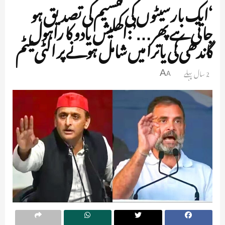
‘ایک بار سیٹوں کی تقسیم کی تصدیق ہو
جاتی ہے پھر…’:اکھلیش یادو کا راہول
گاندھی کی یاترا میں شامل ہونے پر الٹی میٹم
2 سال پہلے
A
A