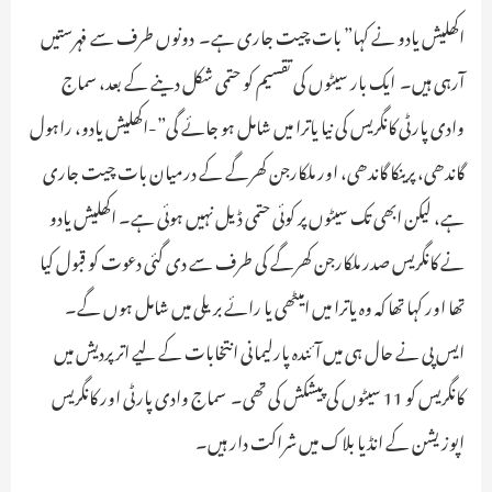
اکھلیش یادو نے کہا” بات چیت جاری ہے۔ دونوں طرف سے فہرستیں
آرہی ہیں۔ ایک بار سیٹوں کی تقسیم کو حتمی شکل دینے کے بعد، سماج
وادی پارٹی کانگریس کی نیا یاترا میں شامل ہو جائے گی”-اکھلیش یادو، راہول
گاندھی، پرینکا گاندھی، اور ملکارجن کھرگے کے درمیان بات چیت جاری
ہے، لیکن ابھی تک سیٹوں پر کوئی حتمی ڈیل نہیں ہوئی ہے۔ اکھلیش یادو
نے کانگریس صدر ملکارجن کھرگے کی طرف سے دی گئی دعوت کو قبول کیا
تھا اور کہا تھا کہ وہ یاترا میں امیٹھی یا رائے بریلی میں شامل ہوں گے۔
ایس پی نے حال ہی میں آئندہ پارلیمانی انتخابات کے لیے اتر پردیش میں
کانگریس کو 11 سیٹوں کی پیشکش کی تھی۔ سماج وادی پارٹی اور کانگریس
اپوزیشن کے انڈیا بلاک میں شراکت دار ہیں۔