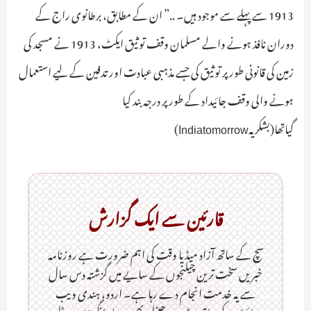
1913 سے پہلے سے موجود ہیں۔ ..” ان کے مطابق، برطانوی راج کے
دوران نافذ ہونے والے مسلمان وقف توثیق ایکٹ، 1913 نے مسجد کی
زمین کی قانونی طور پر توثیق کی جسے مذہبی عبادت اور تدفین کے لیے استعمال
ہونے والی وقف جائیداد کے طور پر درجہ بند کیا
گیاتھا(بشکریہIndiatomorrow)
قارئین سے ایک گزارش
سچ کے ساتھ آزاد میڈیا وقت کی اہم ضرورت ہےـ روزنامہ
خبریں سخت ترین چیلنجوں کے سایے میں گزشتہ دس سال
سے یہ خدمت انجام دے رہا ہے۔ اردو، ہندی ویب