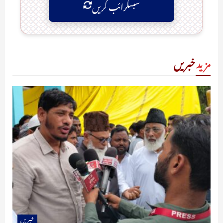
سبسکرائب کریں
مزید
خبریں
خبریں