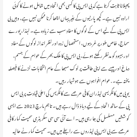
پھیلانا ثابت کرتا ہے کہ بی ایس پی کا کسی بھی اتحاد میں شامل ہونے کا کوئی
ارادہ نہیں ہے۔ کچھ پارٹیوں کے بغیر یہاں اچھا کرنا ممکن نہیں ہے، وہیں بی
ایس پی کے لیے اس کے لوگوں کا مفاد سب سے زیادہ ہے۔ لہٰذا، پورے
سماج، خاص طور پر غریبوں، استحصال زدہ اور نظر انداز لوگوں کے مفاد
اور بہبود کو مدنظر رکھتے ہوئے، بی ایس پی کا ملک بھر کے عوام کے جسم،
دماغ اور پیسے سے اپنی طاقت پر لوک سبھا کے عام انتخابات لڑنے کا فیصلہ
پختہ ہے۔ . عوام افواہوں سے ہوشیار رہیں۔
یوپی میں کانگریسی لیڈران کافی عرصے سے کانگریس کی اعلیٰ قیادت پر بی ایس
پی کے ساتھ اتحاد کے لیے دباؤ ڈال رہے ہیں۔ تاہم مارچ 2023 سے ایسی
کوششیں مسلسل کی جا رہی ہیں۔ اے آئی سی سی سکریٹری سمپت کمار کافی
عرصے سے بی ایس پی لیڈروں سے رابطے میں ہیں۔ سمپت کمار نے حالیہ