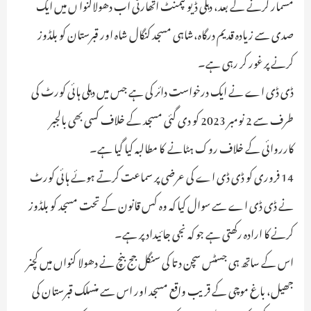
مسمار کرنے کے بعد، دہلی ڈیولپمنٹ اتھارٹی اب دھولاکنوا ں میں ایک
صدی سے زیادہ قدیم درگاہ،شاہی مسجد کنگال شاہ اور قبرستان کو بلڈوز
کرنے پر غور کر رہی ہے۔
ڈی ڈی اے نے ایک درخواست دائر کی ہے جس میں دہلی ہائی کورٹ کی
طرف سے 2 نومبر 2023 کو دی گئی مسجد کے خلاف کسی بھی بالجبر
کارروائی کے خلاف روک ہٹانے کا مطالبہ کیا گیا ہے۔
14 فروری کو ڈی ڈی اے کی عرضی پر سماعت کرتے ہوئے ہائی کورٹ
نے ڈی ڈی اے سے سوال کیا کہ وہ کس قانون کے تحت مسجد کو بلڈوز
کرنے کا ارادہ رکھتی ہے جو کہ نجی جائیداد پر ہے۔
اس کے ساتھ ہی جسٹس سچن دتا کی سنگل جج بنچ نے دھولا کنواں میں کچنر
جھیل، باغ موچی کے قریب واقع مسجد اور اس سے منسلک قبرستان کی