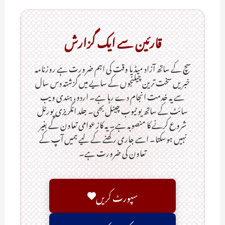
قارئین سے ایک گزارش
سچ کے ساتھ آزاد میڈیا وقت کی اہم ضرورت ہےـ روزنامہ
خبریں سخت ترین چیلنجوں کے سایے میں گزشتہ دس سال
سے یہ خدمت انجام دے رہا ہے۔ اردو، ہندی ویب
سائٹ کے ساتھ یو ٹیوب چینل بھی۔ جلد انگریزی پورٹل
شروع کرنے کا منصوبہ ہے۔ یہ کاز عوامی تعاون کے بغیر
نہیں ہوسکتا۔ اسے جاری رکھنے کے لیے ہمیں آپ کے
تعاون کی ضرورت ہے۔
سپورٹ کریں