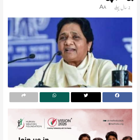
2 سال پہلے
A
A