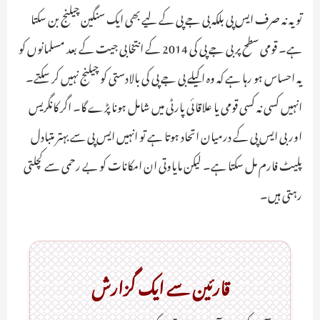
تو یہ نہ صرف ایس پی بلکہ بی جے پی کے لیے بھی ایک سنگین چیلنج بن سکتا
ہے۔ قومی سطح پر بی جے پی کی 2014 کے انتخابی جیت کے بعد مسلمانوں کو
یہ احساس ہو رہا ہے کہ وہ اکیلے بی جے پی کی بالادستی کو چیلنج نہیں کر سکتے۔
انہیں کسی نہ کسی قومی یا علاقائی پارٹی میں شامل ہونا پڑے گا۔ اگر کانگریس
اور بی ایس پی کے درمیان اتحاد ہوتا ہے تو انہیں ایس پی سے بہتر متبادل
پلیٹ فارم مل سکتا ہے۔ لیکن مایاوتی ان امکانات کو بے رحمی سے کچلتی
رہتی ہیں۔
قارئین سے ایک گزارش