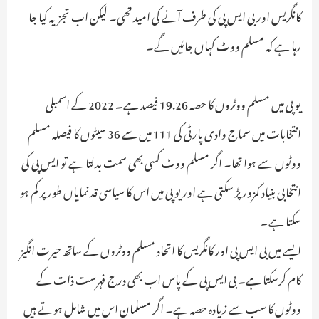
کانگریس اور بی ایس پی کی طرف آنے کی امید تھی۔ لیکن اب تجزیہ کیا جا
رہا ہے کہ مسلم ووٹ کہاں جائیں گے۔
یوپی میں مسلم ووٹروں کا حصہ 19.26 فیصد ہے۔ 2022 کے اسمبلی
انتخابات میں سماج وادی پارٹی کی 111 میں سے 36 سیٹوں کا فیصلہ مسلم
ووٹوں سے ہوا تھا۔ اگر مسلم ووٹ کسی بھی سمت بدلتا ہے تو ایس پی کی
انتخابی بنیاد کمزور پڑ سکتی ہے اور یوپی میں اس کا سیاسی قد نمایاں طور پر کم ہو
سکتا ہے۔
ایسے میں بی ایس پی اور کانگریس کا اتحاد مسلم ووٹروں کے ساتھ حیرت انگیز
کام کرسکتا ہے۔ بی ایس پی کے پاس اب بھی درج فہرست ذات کے
ووٹوں کا سب سے زیادہ حصہ ہے۔ اگر مسلمان اس میں شامل ہوتے ہیں