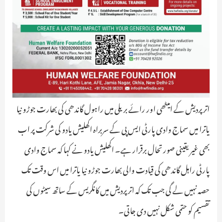
اتر پردیش کے امیٹھی اور رائے بریلی میں راہول گاندھی کی بھارت جوڑو نیا
یاترا میں سماج وادی پارٹی ایس پی کے سربراہ اکھلیش یادو کی شرکت پر اب
بھی غیر یقینی صورتحال برقرار ہے۔ اکھلیش یادو نے کہا کہ سماج وادی
پارٹی راہل گاندھی کی قیادت والی بھارت جوڑو نیا یاترا میں اس وقت تک
حصہ نہیں لے گی جب تک کہ اتر پردیش میں کانگریس کے ساتھ سیٹوں کی
تقسیم کو حتمی شکل نہیں دی جاتی۔