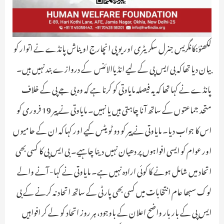
لکھنؤ:کانگریس جنرل سکریٹری اور یوپی انچارج اویناش پانڈے نے اتوار کو
بیان دیا تھا کہ بی ایس پی کے لیے انڈیاالائنس کے دروازے بند نہیں ہیں۔
پانڈے نے کہا تھا کہ یہ فیصلہ مایاوتی کو کرنا ہے کہ وہ بی جے پی کے خلاف
متحد جماعتوں کے ساتھ آنا چاہتی ہیں یا نہیں۔ مایاوتی نے پیر 19 فروری کو
اس کا جواب دیا۔ مایاوتی نے پیر کو دو ٹویٹس کیے اور کہا کہ ان کے حامیوں
اور عوام کو ایسی افواہوں پر دھیان نہیں دینا چاہیے۔ بی ایس پی کا کسی بھی
اتحاد میں شامل ہونے کا کوئی ارادہ نہیں ہے۔ مایاوتی نے کہا- آنے والے
لوک سبھا عام انتخابات میں کسی بھی پارٹی کے ساتھ اتحاد نہ کرنے کے بی
ایس پی کے بار بار واضح اعلان کے باوجود، ہر روز اتحاد کو لے کر افواہیں