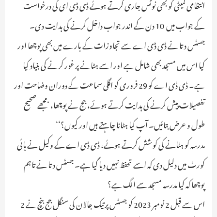
انتظامی کمیٹی کو بھی نوٹس جاری کرتے ہوئے ڈی ڈی ای کی درخواست
کے جواب میں 10 دن کے اندر جواب داخل کرنے کی ہدایت دی۔
جسٹس دتا نے ڈی ڈی اے سے تجاوزات کے بارے میں بھی پوچھا اور
کیا اس میں مسجد بھی شامل ہے اور اسے ہٹانے پر غور کرنے کی بنیاد کیا
ہے۔ ڈی ڈی اے کو 29 فروری کو اگلی سماعت کے دوران وضاحت اور
تفصیلات پیش کرنے کی ہدایت کرتے ہوئے، جج نے پوچھا، ‘مجھے صحیح
طول و عرض بتائیں۔ آپ کیا ہٹانا چاہتے ہیں اور کیوں؟‘‘
مدرسہ کو ہٹانے کی کوشش کرتے ہوئے، ڈی ڈی اے کے وکیل نے ہائی
کورٹ میں دلیل دی کہ اسے تحفظ نہیں دیا گیا ہے۔ جسٹس دتا نے تاہم
پوچھا کہ کیا مدرسہ مسجد سے الگ ہے؟
اس سے قبل 2 نومبر 2023 کو جسٹس پرتیک جالان کی سنگل جج بنچ نے 2