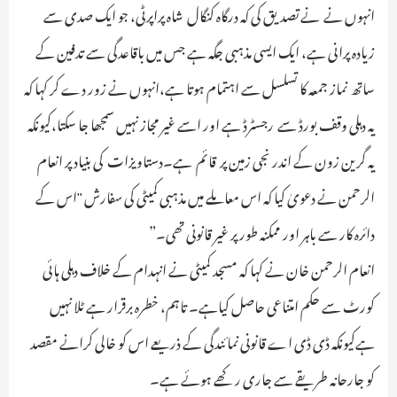
انہوں نے نے تصدیق کی کہ درگاہ کنگال شاہ پراپرٹی، جو ایک صدی سے
زیادہ پرانی ہے، ایک ایسی مذہبی جگہ ہے جس میں باقاعدگی سے تدفین کے
ساتھ نماز جمعہ کا تسلسل سے اہتمام ہوتا ہے،انہوں نے زور دے کر کہا کہ
یہ دہلی وقف بورڈ سے رجسٹرڈ ہے اور اسے غیر مجاز نہیں سمجھا جا سکتا،کیونکہ
یہ گرین زون کے اندر نجی زمین پر قائم ہے۔دستاویزات کی بنیاد پر انعام
الرحمن نے دعویٰ کیا کہ اس معاملے میں مذہبی کمیٹی کی سفارش "اس کے
دائرہ کار سے باہر اور ممکنہ طور پر غیر قانونی تھی۔”
انعام الرحمن خان نے کہا کہ مسجد کمیٹی نے انہدام کے خلاف دہلی ہائی
کورٹ سے حکم امتناعی حاصل کیاہے۔ تاہم، خطرہ برقرار ہے ٹلا نہیں
ہےکیونکہ ڈی ڈی اے قانونی نمائندگی کے ذریعے اس کو خالی کرانے مقصد
کو جارحانہ طریقے سے جاری رکھے ہوئے ہے۔