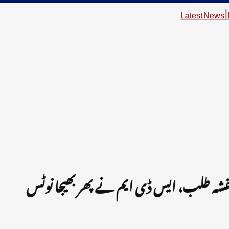
ی نقشہ طلب، ایس ڈی ایم نے پھر بھیجا نوٹس