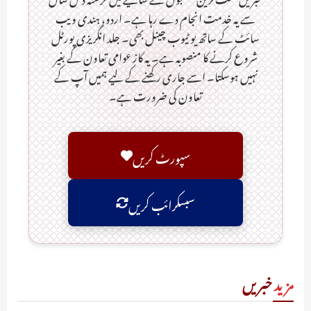
سے یہ خدمت انجام دے رہا ہے۔ اردو، ہندی ویب
سائٹ کے ساتھ یو ٹیوب چینل بھی۔ جلد انگریزی پورٹل
شروع کرنے کا منصوبہ ہے۔ یہ کاز عوامی تعاون کے بغیر
نہیں ہوسکتا۔ اسے جاری رکھنے کے لیے ہمیں آپ کے
تعاون کی ضرورت ہے۔
سپورٹ کریں
سبسکرائب کریں
مزید
خبریں