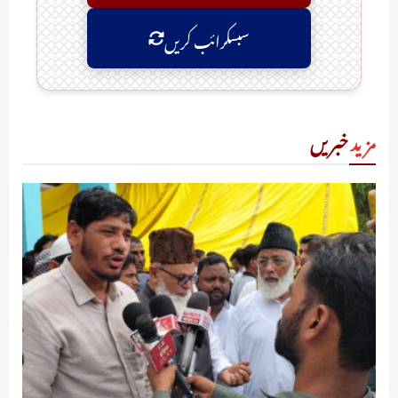
سبسکرائب کریں
مزید
خبریں