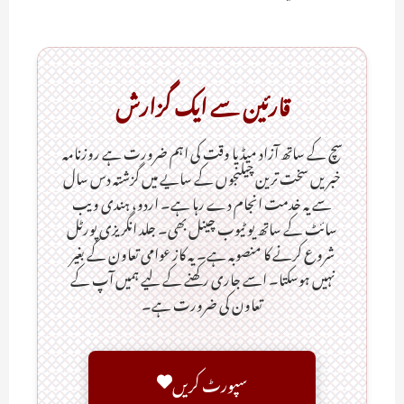
قارئین سے ایک گزارش
سچ کے ساتھ آزاد میڈیا وقت کی اہم ضرورت ہےـ روزنامہ
خبریں سخت ترین چیلنجوں کے سایے میں گزشتہ دس سال
سے یہ خدمت انجام دے رہا ہے۔ اردو، ہندی ویب
سائٹ کے ساتھ یو ٹیوب چینل بھی۔ جلد انگریزی پورٹل
شروع کرنے کا منصوبہ ہے۔ یہ کاز عوامی تعاون کے بغیر
نہیں ہوسکتا۔ اسے جاری رکھنے کے لیے ہمیں آپ کے
تعاون کی ضرورت ہے۔
سپورٹ کریں