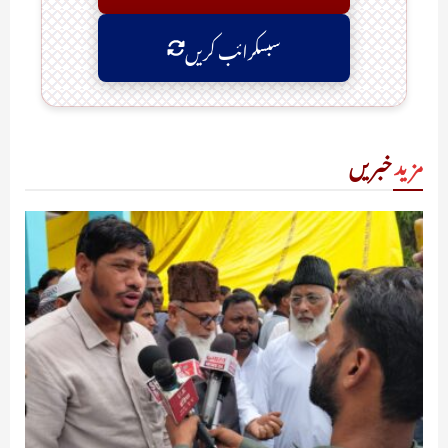
سبسکرائب کریں
مزید
خبریں