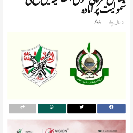
شمولیت پر آمادہ
2 سال پہلے
A
A