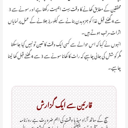
محققین کے مطابق کھانے کا وقت بہت اہمیت رکھتا ہے اور سونے سے 3
سے 4 گھنٹے قبل غذا کو جزوبدن بنانے سے کیلوریز جلانے کے عمل پر نمایاں
اثرات مرتب ہوتے ہیں۔
انہوں نے کہا کہ اس حوالے سے کسی ایک وقت کا تعین تو نہیں کیا جاسکتا
مگر کوشش کی جانی چاہیے کہ رات کا کھانا سونے سے 3 سے 4 گھنٹے قبل کھا لینا
چاہیے۔
قارئین سے ایک گزارش
سچ کے ساتھ آزاد میڈیا وقت کی اہم ضرورت ہےـ روزنامہ
خبریں سخت ترین چیلنجوں کے سایے میں گزشتہ دس سال