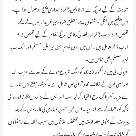
حمایت کے لیے امریکہ سے 8.7 بلین ڈالر کا امدادی پیکج موصول ہوا ہے۔
اس پیکیج میں جنگی کوششوں سے متعلق ضروری خریداریوں کے لیے
مختص 3.5 ارب ڈالر اور فضائی دفاعی امریکہ نظام کے لیے مختص 5.2
ارب ڈالر شامل ہیں۔ ان میں آئرن ڈوم اینٹی میزائل سسٹم اور ایک جدید
لیزر سسٹم بھی شامل ہیں۔
غزہ کی پٹی میں 7 اکتوبر 2023 کو جنگ شروع ہونے کے بعد سے حزب اللہ
اسرائیلی فوج کے خلاف محاذ آرائی میں شامل ہے۔ گزشتہ ہفتے اس تنازعے
نے مزید خطرناک رخ اختیار کر لیا جب اسرائیل نے ہزاروں پیجرز اور واکی
ٹاکیز کو دھماکے سے اڑا دیا۔ اس غیر معمولی بمباری کی کارروائی کے بعد
بیروت کے جنوبی مضافات میں مختلف علاقوں میں حزب اللہ کے رہنماؤں
کو نشانہ بنانے والے چھاپے بھی مارے گئے۔