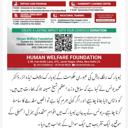
نیویارک :بنگلہ دیش کی عبوری حکومت کے نیویارک:چیف ایڈوائزر ڈاکٹر
محمد یونس نے کہا ہے کہ سابق وزیر اعظم شیخ حسینہ جو کہ بھارت میں ہیں،
کو واپس لایا جانا چاہیے اور اگر کوئی جرم کیا ہے تو انھیں مقدمے کا سامنا
کرنا چاہیے۔یونس نے یہ بیان نیویارک میں اقوام متحدہ کی جنرل اسمبلی کے
موقع پر ایک تقریب میں ایک سوال کے جواب میں دیا۔