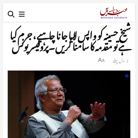
شیخ حسینہ کو واپس لایا جا نا چاہیے ، جرم کیا
ہے تو مقدمہ کا سامنا کریں ۔پروفیسر یونس
2 سال پہلے
A
A