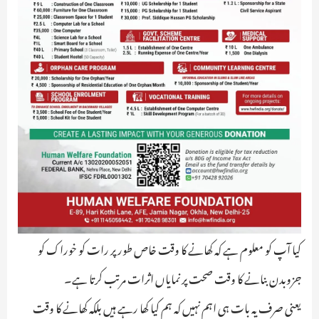
کیا آپ کو معلوم ہے کہ کھانے کا وقت خاص طور پر رات کو خوراک کو
جزوبدن بنانے کا وقت صحت پر نمایاں اثرات مرتب کرتا ہے۔
یعنی صرف یہ بات ہی اہم نہیں کہ ہم کیا کھا رہے ہیں بلکہ کھانے کا وقت