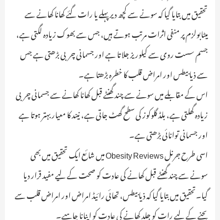
تحقیق میں بتایا گیا کہ سونے سے کچھ دیر پہلے یا رات گئے کھانا کھانے سے
میٹابولزم پر منفی اثرات مرتب ہوتے ہیں، جس سے بھوک زیادہ لگتی ہے،
جسم سست روی سے کیلوریز جلاتا ہے اور جسمانی چربی بڑھتی ہے جس
سے ذیابیطس اور امراض قلب کا خطرہ بڑھتا ہے۔
اس کے مقابلے میں سونے سے چند گھنٹے قبل کھانا کھانے سے جسمانی چربی
زیادہ گھلتی ہے، بلڈ گلوکوز کی سطح گھٹ جاتی ہے، نیند کا معیار بہتر ہوتا ہے
اور جسمانی توانائی بڑھتی ہے۔
اسی طرح جرنل Obesity Reviews میں شائع ایک تحقیق میں بھی
سونے سے چند گھنٹے قبل کھانے کی عادت کو صحت کے لیے مفید قرار دیا
گیا۔تحقیق میں بتایا گیا کہ ذیابیطس، تھائی رائیڈ امراض اور امراض قلب سے
بچنے کے لیے رات کو جلد کھانے کی عادت کو اپنانا چاہیے۔