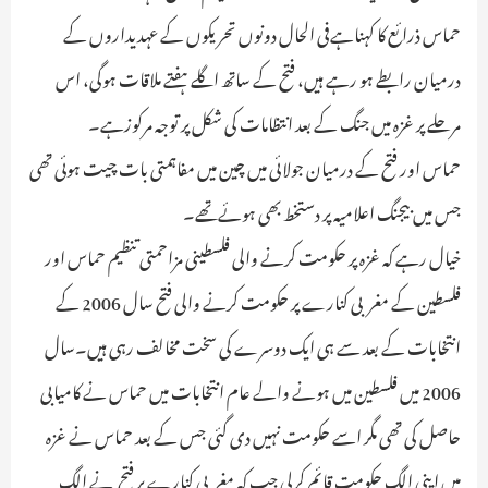
حماس ذرائع کا کہناہےفی الحال دونوں تحریکوں کے عہدیداروں کے
درمیان رابطے ہو رہے ہیں، فتح کے ساتھ اگلے ہفتے ملاقات ہوگی، اس
مرحلے پر غزہ میں جنگ کے بعد انتظامات کی شکل پر توجہ مرکوزہے۔
حماس اور فتح کے درمیان جولائی میں چین میں مفاہمتی بات چیت ہوئی تھی
جس میں بیجنگ اعلامیہ پر دستخط بھی ہوئےتھے۔
خیال رہے کہ غزہ پر حکومت کرنے والی فلسطینی مزاحمتی تنظیم حماس اور
فلسطین کے مغربی کنارے پر حکومت کرنے والی فتح سال 2006 کے
انتخابات کے بعد سے ہی ایک دوسرے کی سخت مخالف رہی ہیں۔سال
2006 میں فلسطین میں ہونے والے عام انتخابات میں حماس نے کامیابی
حاصل کی تھی مگر اسے حکومت نہیں دی گئی جس کے بعد حماس نے غزہ
میں اپنی الگ حکومت قائم کرلی جب کہ مغربی کنارے پر فتح نے الگ