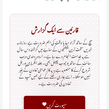
قارئین سے ایک گزارش
سچ کے ساتھ آزاد میڈیا وقت کی اہم ضرورت ہےـ روزنامہ
خبریں سخت ترین چیلنجوں کے سایے میں گزشتہ دس سال
سے یہ خدمت انجام دے رہا ہے۔ اردو، ہندی ویب
سائٹ کے ساتھ یو ٹیوب چینل بھی۔ جلد انگریزی پورٹل
شروع کرنے کا منصوبہ ہے۔ یہ کاز عوامی تعاون کے بغیر
نہیں ہوسکتا۔ اسے جاری رکھنے کے لیے ہمیں آپ کے
تعاون کی ضرورت ہے۔
سپورٹ کریں