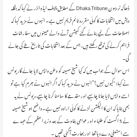
ڈھاکہ ٹریبون Dhaka Tribune کے مطابق چیف ایڈوائزر نے کہا کہ بنگلہ
دیش میں انتخابات کا کوئی مقررہ ٹائم فریم نہیں ہے۔ انہوں نے مزید کہا کہ
اصلاحات کے لیے بنائے گئے کمیشن آنے والے مہینوں میں سفارشات
فراہم کرنے کی توقع رکھتے ہیں، جس کے بعد انتخابات کی تاریخ طے کی جائے
گی۔
اس سوال کے جواب میں کہ کیا شیخ حسینہ کو وطن واپس لایا جائے گا، یونس
نے کہا: "کیوں نہیں؟”انہوں نے مزید کہا کہ اگر انہوں نے جرم کیا ہے تو
اسے واپس لایا جانا چاہیے اور مقدمے کا سامنا کرنا چاہیے۔یونس نے یہ
بھی بتایا کہ ان کا الیکشن لڑنے کا کوئی ارادہ نہیں ہے۔واضح ہو شیخ حسینہ
نے 5 اگست کو طلباء اور عوامی بغاوت کے بعد وزیر اعظم کے عہدے
سے استعفیٰ دے دیاتھا اور بھارت آگئی تھیں ۔