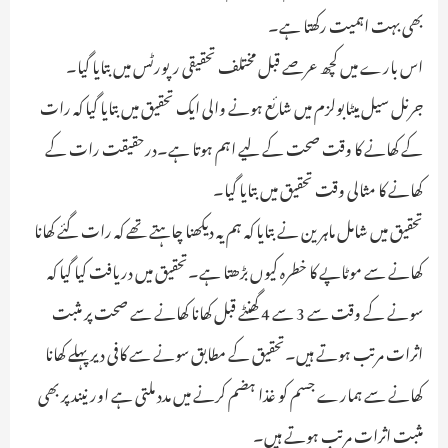
بھی بہت اہمیت رکھتا ہے۔
اس بارے میں کچھ عرصے قبل مختلف تحقیقی رپورٹس میں بتایا گیا۔
جرنل سیل میٹابولزم میں شائع ہونے والی ایک تحقیق میں بتایا گیا کہ رات
کے کھانے کا وقت صحت کے لیے اہم ہوتا ہے۔درحقیقت رات کے
کھانے کا مثالی وقت تحقیق میں بتایا گیا۔
تحقیق میں شامل ماہرین نے بتایا کہ ہم یہ دیکھنا چاہتے تھے کہ رات گئے کھانا
کھانے سے موٹاپے کا خطرہ کیوں بڑھتا ہے۔تحقیق میں دریافت کیا گیا کہ
سونے کے وقت سے 3 سے 4 گھنٹے قبل کھانا کھانے سے صحت پر مثبت
اثرات مرتب ہوتے ہیں۔تحقیق کے مطابق سونے سے کافی دیر پہلے کھانا
کھانے سے ہمارے جسم کو غذا ہضم کرنے میں مدد ملتی ہے اور نیند پر بھی
مثبت اثرات مرتب ہوتے ہیں۔