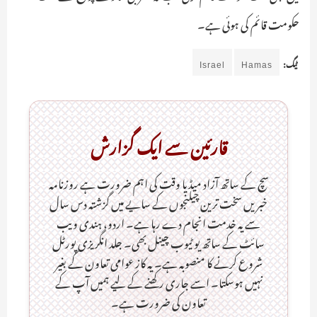
حکومت قائم کی ہوئی ہے۔
ٹیگ:
Hamas
Israel
قارئین سے ایک گزارش
سچ کے ساتھ آزاد میڈیا وقت کی اہم ضرورت ہےـ روزنامہ
خبریں سخت ترین چیلنجوں کے سایے میں گزشتہ دس سال
سے یہ خدمت انجام دے رہا ہے۔ اردو، ہندی ویب
سائٹ کے ساتھ یو ٹیوب چینل بھی۔ جلد انگریزی پورٹل
شروع کرنے کا منصوبہ ہے۔ یہ کاز عوامی تعاون کے بغیر
نہیں ہوسکتا۔ اسے جاری رکھنے کے لیے ہمیں آپ کے
تعاون کی ضرورت ہے۔