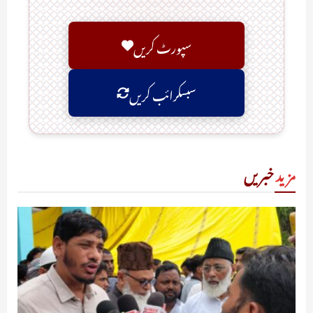
سپورٹ کریں
سبسکرائب کریں
مزید
خبریں