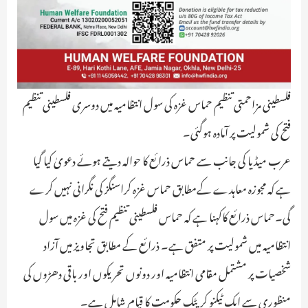
فلسطینی مزاحمتی تنظیم حماس غزہ کی سول انتظامیہ میں دوسری فلسطینی تنظیم
فتح کی شمولیت پر آمادہ ہوگئی۔
عرب میڈیا کی جانب سے حماس ذرائع کا حوالہ دیتے ہوئے دعویٰ کیا گیا
ہے کہ مجوزہ معاہدے کےمطابق حماس غزہ کراسنگز کی نگرانی نہیں کرے
گی۔حماس ذرائع کاکہنا ہے کہ حماس فلسطینی تنظیم فتح کی غزہ میں سول
انتظامیہ میں شمولیت پر متفق ہے۔ ذرائع کے مطابق تجاویز میں آزاد
شخصیات پر مشتمل مقامی انتظامیہ اور دونوں تحریکوں اور باقی دھڑوں کی
منظوری سے ایک ٹیکنو کریٹک حکومت کا قیام شامل ہے۔