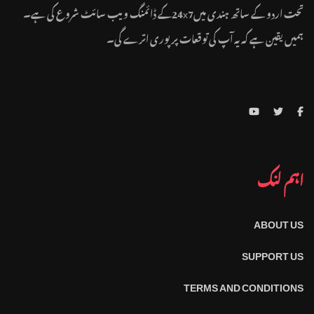
تحت اردو کے ساتھ ہندی میں24x7کے ڈائمنگ ویب سائٹ شروع کی ہے۔
ہمیں یقین ہے کہ یہ آپ کی توقعات پر پوری اترے گی۔
اہم لنک
ABOUT US
SUPPORT US
TERMS AND CONDITIONS