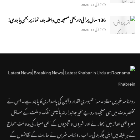
جولائی 22, 2026
136 سال پرانی تاریخی مسجد میں داخلہ بند، نماز پر بھی پابندی!
جولائی 13, 2026
روزنامہ خبریں مفاد عامہ ‘ جمہوری اقدار وآئین کی پاسداری کا پابند ہے۔ اس نے
مختصر مدت میں ہی سنجیدہ رویے‘غیر جانبدارانہ پالیسی ‘ملک و ملت کے مسائل
معروضی انداز میں ابھارنے اور خبروں و تجزیوں کے اعلی معیار کی بدولت سماج
کے ہر طبقہ میں اپنی جگہ بنالی۔ اب روزنامہ خبریں نے حالات کے تقاضوں کے