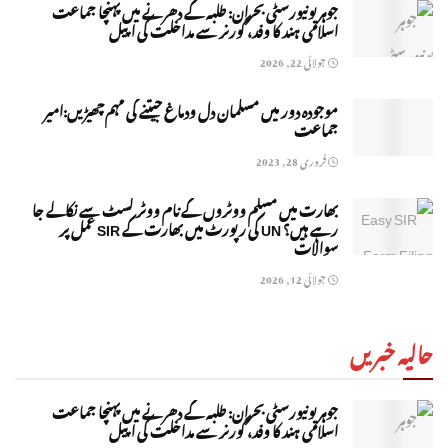
جوہر یونیورسٹی بحران: طلبہ کے دھرنے میں پہنچا جماعت
اسلامی ہند کا وفد، گورنر سے مداخلت کی اپیل
جولائی 22, 2026
موجودہ دور میں مسلمان دل ودماغ جیتنے کی مہم چھیڑیں:امیر
جماعت
فروری 28, 2023
بھارت میں مسلم ووٹروں کے نام ووٹر لسٹ سے نکالے جا
رہے ہیں؟ UN کی رپورٹ میں بھارت کے SIR عمل پر
سوالات
جولائی 12, 2026
حالیہ خبریں
جوہر یونیورسٹی بحران: طلبہ کے دھرنے میں پہنچا جماعت
اسلامی ہند کا وفد، گورنر سے مداخلت کی اپیل