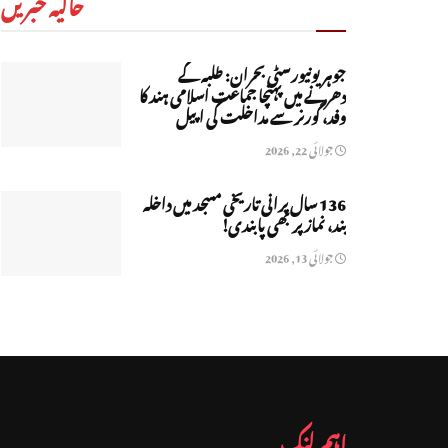
حالیہ خبریں
جوہر یونیورسٹی بحران: طلبہ کے
دھرنے میں پہنچا جماعت اسلامی ہند کا
وفد، گورنر سے مداخلت کی اپیل
جولائی 22, 2026
136 سال پرانی تاریخی مسجد میں داخلہ
بند، نماز پر بھی پابندی!
جولائی 13, 2026
اہم لنک