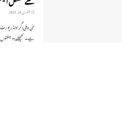
جنوری 25, 2025
نئی دہلی:گراونڈرپورٹ د
ہے۔ پچھلے دو ہفتوں می