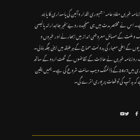
نامہ خبریں مفاد عامہ ‘ جمہوری اقدار وآئین کی پاسداری کا پابند
 اس نے مختصر مدت میں ہی سنجیدہ رویے‘غیر جانبدارانہ پالیسی
ک و ملت کے مسائل معروضی انداز میں ابھارنے اور خبروں و
یوں کے اعلی معیار کی بدولت سماج کے ہر طبقہ میں اپنی جگہ بنالی۔
روزنامہ خبریں نے حالات کے تقاضوں کے تحت اردو کے ساتھ
ہندی میں24x7کے ڈائمنگ ویب سائٹ شروع کی ہے۔ ہمیں یقین
کہ یہ آپ کی توقعات پر پوری اترے گی۔