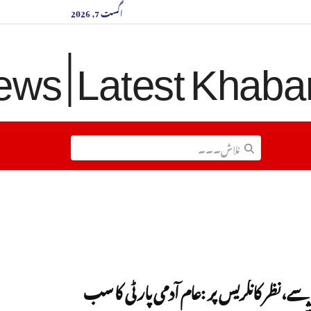
اگست 7, 2026
 سے،نظر کانگریس پر :عام آدمی پارٹی کا سب
شن