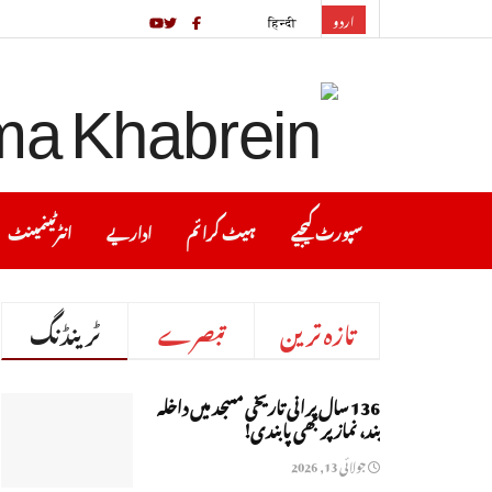
اردو
हिन्दी
سپورٹ کیجیے
ہیٹ کرا ئم
اداریے
انٹرٹینمینٹ
تازہ ترین
تبصرے
ٹرینڈنگ
136 سال پرانی تاریخی مسجد میں داخلہ
بند، نماز پر بھی پابندی!
جولائی 13, 2026