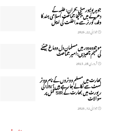
جوہر یونیورسٹی بحران: طلبہ کے
دھرنے میں پہنچا جماعت اسلامی ہند کا
وفد، گورنر سے مداخلت کی اپیل
جولائی 22, 2026
موجودہ دور میں مسلمان دل ودماغ جیتنے
کی مہم چھیڑیں:امیر جماعت
فروری 28, 2023
بھارت میں مسلم ووٹروں کے نام ووٹر
لسٹ سے نکالے جا رہے ہیں؟ UN کی
رپورٹ میں بھارت کے SIR عمل پر
سوالات
جولائی 12, 2026