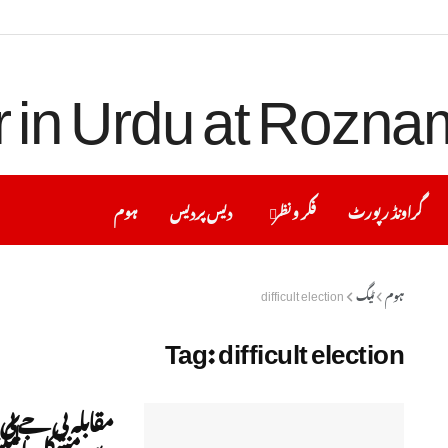
گراونڈ رپورٹ
فکر ونظر
دیس پردیس
ہوم
ہوم
ٹیگ
difficult election
Tag:
difficult election
مقابلہ بی جے پی
سے مشکل الیک