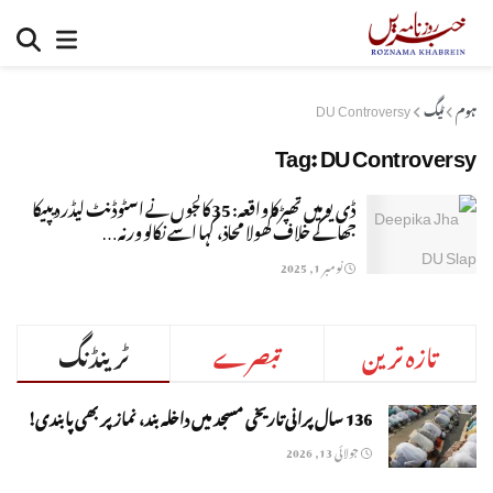
ہوم
ٹیگ
DU Controversy
Tag:
DU Controversy
ڈی یو میں تھپڑ کا واقعہ: 35 کالجوں نے اسٹوڈنٹ لیڈر دیپیکا
جھا کے خلاف کھولا محاذ، کہا اسے نکالو ورنہ…
نومبر 1, 2025
تازہ ترین
تبصرے
ٹرینڈنگ
136 سال پرانی تاریخی مسجد میں داخلہ بند، نماز پر بھی پابندی!
جولائی 13, 2026