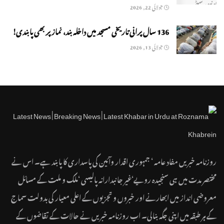
جولائی 22, 2026
136 سال پرانی تاریخی مسجد میں داخلہ بند، نماز پر بھی پابندی!
جولائی 13, 2026
روزنامہ خبریں مفاد عامہ ‘ جمہوری اقدار وآئین کی پاسداری کا پابند ہے۔ اس نے
مختصر مدت میں ہی سنجیدہ رویے‘غیر جانبدارانہ پالیسی ‘ملک و ملت کے مسائل
معروضی انداز میں ابھارنے اور خبروں و تجزیوں کے اعلی معیار کی بدولت سماج
کے ہر طبقہ میں اپنی جگہ بنالی۔ اب روزنامہ خبریں نے حالات کے تقاضوں کے