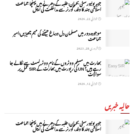
جوہر یونیورسٹی بحران: طلبہ کے دھرنے میں پہنچا جماعت
اسلامی ہند کا وفد، گورنر سے مداخلت کی اپیل
جولائی 22, 2026
موجودہ دور میں مسلمان دل ودماغ جیتنے کی مہم چھیڑیں:امیر
جماعت
فروری 28, 2023
بھارت میں مسلم ووٹروں کے نام ووٹر لسٹ سے نکالے جا
رہے ہیں؟ UN کی رپورٹ میں بھارت کے SIR عمل پر
سوالات
جولائی 12, 2026
حالیہ خبریں
جوہر یونیورسٹی بحران: طلبہ کے دھرنے میں پہنچا جماعت
اسلامی ہند کا وفد، گورنر سے مداخلت کی اپیل