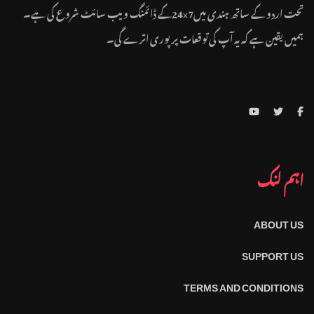
تحت اردو کے ساتھ ہندی میں24x7کے ڈائمنگ ویب سائٹ شروع کی ہے۔
ہمیں یقین ہے کہ یہ آپ کی توقعات پر پوری اترے گی۔
اہم لنک
ABOUT US
SUPPORT US
TERMS AND CONDITIONS