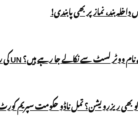
الے جا رہے ہیں؟ UN کی رپورٹ میں بھارت کے SIR عمل پر سوالات
و بھی ریزرویشن؟ تمل ناڈو حکومت سپریم کورٹ پ