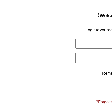
Welc
Login to your 
Reme
Forgott