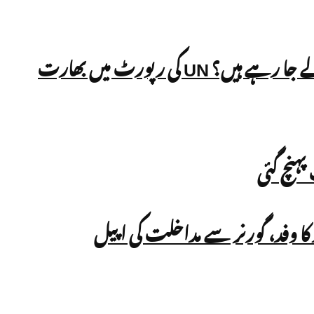
بھارت میں مسلم ووٹروں کے نام ووٹر لسٹ سے نکالے جا رہے ہیں؟ UN کی رپورٹ میں بھارت
ہنچ گئی
کا وفد، گورنر سے مداخلت کی اپیل