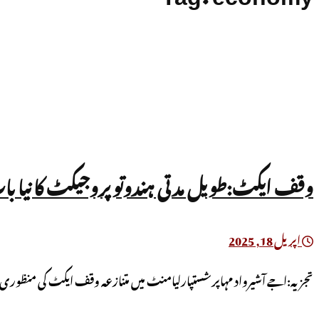
وقف ایکٹ:طویل مدتی ہندوتوپروجیکٹ کا نیا با
اپریل 18, 2025
تجزیہ:اجے آشیرواد مہاپرشستپارلیامنٹ میں متنازعہ وقف ایکٹ کی منظوری ک