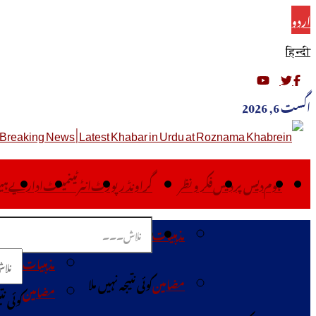
اردو
हिन्दी
اگست 6, 2026
ہوم
دیس پردیس
فکر ونظر
گراونڈ رپورٹ
انٹرٹینمینٹ
اداریے
ہی
مذہبیات
ہوم
دیس پردیس
فکر ونظر
گراون
مذہبیات
مضامین
کوئی نتیجہ نہیں ملا
مضامین
کوئی نت