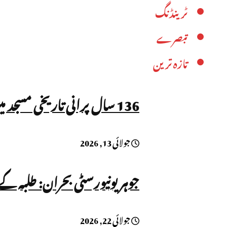
ٹرینڈنگ
تبصرے
تازہ ترین
136 سال پرانی تاریخی مسجد میں داخلہ بند، نماز پر بھی پابندی!
جولائی 13, 2026
جوہر یونیورسٹی بحران: طلبہ ک
جولائی 22, 2026