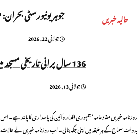
جوہر یونیورسٹی بحران:
حالیہ خبریں
جولائی 22, 2026
136 سال پرانی تاریخی مسجد میں داخلہ بند، نماز پر بھی پابندی!
جولائی 13, 2026
روزنامہ خبریں مفاد عامہ ‘ جمہوری اقدار وآئین کی پاسداری کا پابند ہے۔ 
بدولت سماج کے ہر طبقہ میں اپنی جگہ بنالی۔ اب روزنامہ خبریں نے حالات کے تقاضوں کے تحت اردو کے ساتھ ہندی میں24x7کے ڈائم