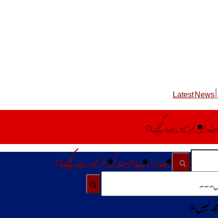
ٹ کرا ئم
سپورٹ کیجیے
ڈ رپورٹ
انٹرٹینمینٹ
اداریے
ہیٹ کرا ئم
سپورٹ کیجیے
یجہ نہیں ملا