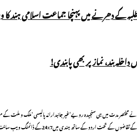
 طلبہ کے دھرنے میں پہنچا جماعت اسلامی ہند کا و
اس نے مختصر مدت میں ہی سنجیدہ رویے‘غیر جانبدارانہ پالیسی ‘ملک و ملت کے 
نگ ویب سائٹ شروع کی ہے۔ ہمیں یقین ہے کہ یہ آپ کی توقعات پر پوری اترے گی۔