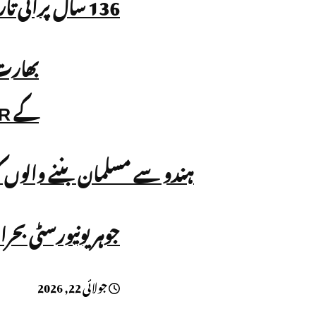
136 سال پرانی تاریخی مسجد میں داخلہ بند، نماز پر بھی پابندی!
کے SIR عمل پر سوالات
ہندو سے مسلمان بننے والوں ک
جوہر یونیورسٹی بحر
جولائی 22, 2026