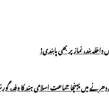
ے دھرنے میں پہنچا جماعت اسلامی ہند کا وفد، گو