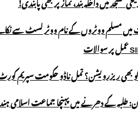
و بھی ریزرویشن؟ تمل ناڈو حکومت سپریم کورٹ پ
ان: طلبہ کے دھرنے میں پہنچا جماعت اسلامی ہند 