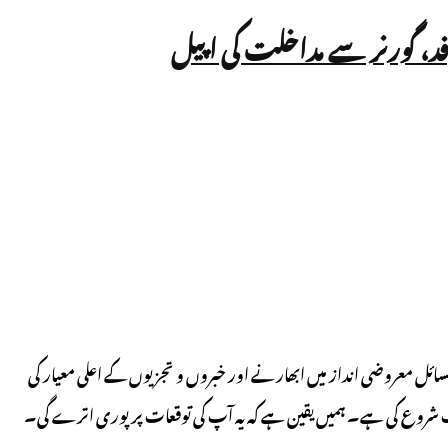
فد، گورنر سے مداخلت کی اپیل
مسائل معروضی انداز میں ابھارنے اور خبروں و تجزیوں کے اعلی معیار کی