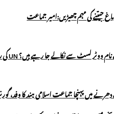
اغ جیتنے کی مہم چھیڑیں:امیر جماعت
الے جا رہے ہیں؟ UN کی رپورٹ میں بھارت کے SIR عمل پر سوالات
ے دھرنے میں پہنچا جماعت اسلامی ہند کا وفد، گو