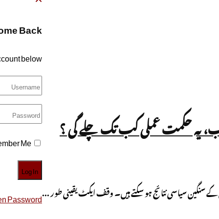
ome Back!
account below
ب، یہ حکمت عملی کب تک چلے گی ؟
mber Me
ے سنگین سیاسی نتائج ہو سکتے ہیں۔ وقف ایکٹ یقینی طور ...
en Password?