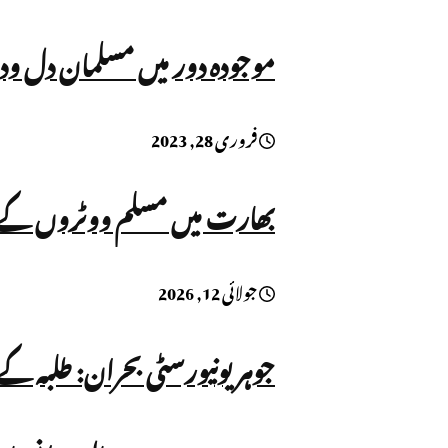
موجودہ دور میں مسلمان دل ودم
فروری 28, 2023
بھارت میں مسلم ووٹروں کے نام ووٹر لسٹ سے نک
جولائی 12, 2026
جوہر یونیورسٹی بحران: طلبہ ک