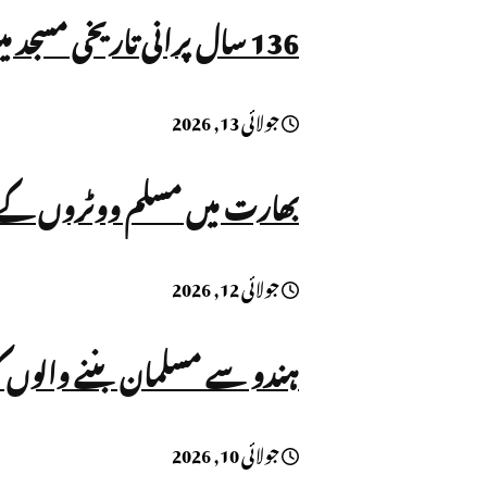
136 سال پرانی تاریخی مسجد میں داخلہ بند، نماز پر بھی پابندی!
جولائی 13, 2026
بھارت میں مسلم ووٹروں کے نام ووٹر لسٹ سے نک
جولائی 12, 2026
ہندو سے مسلمان بننے والوں ک
جولائی 10, 2026