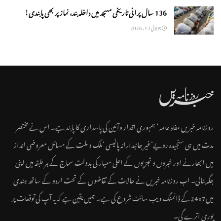
136 سال پرانی تاریخی مسجد میں داخلہ بند، نماز پر بھی پابندی!
جولائی 13, 2026
روزنامہ خبریں مفاد عامہ ‘ جمہوری اقدار وآئین کی پاسداری کا پابند ہے۔ اس نے مختصر
مدت میں ہی سنجیدہ رویے‘غیر جانبدارانہ پالیسی ‘ملک و ملت کے مسائل معروضی انداز
میں ابھارنے اور خبروں و تجزیوں کے اعلی معیار کی بدولت سماج کے ہر طبقہ میں اپنی
جگہ بنالی۔ اب روزنامہ خبریں نے حالات کے تقاضوں کے تحت اردو کے ساتھ ہندی
میں24x7کے ڈائمنگ ویب سائٹ شروع کی ہے۔ ہمیں یقین ہے کہ یہ آپ کی توقعات پر
پوری اترے گی۔