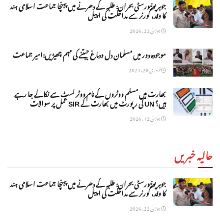
جوہر یونیورسٹی بحران: طلبہ کے دھرنے میں پہنچا جماعت اسلامی ہند
کا وفد، گورنر سے مداخلت کی اپیل
جولائی 22, 2026
موجودہ دور میں مسلمان دل ودماغ جیتنے کی مہم چھیڑیں:امیر جماعت
فروری 28, 2023
بھارت میں مسلم ووٹروں کے نام ووٹر لسٹ سے نکالے جا رہے
ہیں؟ UN کی رپورٹ میں بھارت کے SIR عمل پر سوالات
جولائی 12, 2026
حالیہ خبریں
جوہر یونیورسٹی بحران: طلبہ کے دھرنے میں پہنچا جماعت اسلامی ہند
کا وفد، گورنر سے مداخلت کی اپیل
جولائی 22, 2026