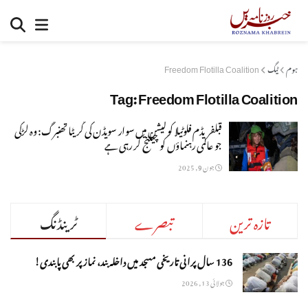
ہوم
ٹیگ
Freedom Flotilla Coalition
Tag:
Freedom Flotilla Coalition
قبلفریڈم فلوٹیلا کولیشن میں سوار سویڈن کی گریٹا تھنبرگ: وہ لڑکی
جو عالمی رہنماؤں کو چیلنج کر رہی ہے
جون 9, 2025
تازہ ترین
تبصرے
ٹرینڈنگ
136 سال پرانی تاریخی مسجد میں داخلہ بند، نماز پر بھی پابندی!
جولائی 13, 2026