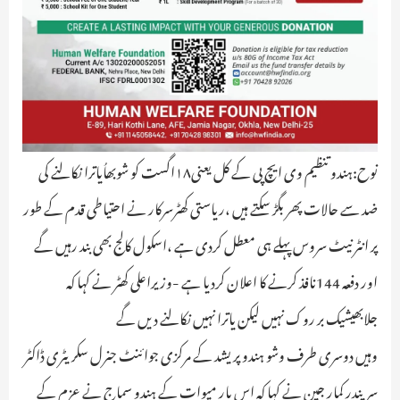
نوح:ہندو تنظیم وی ایچ پی کے کل یعنی۱۸اگست کو شوبھاُیاترا نکالنے کی
ضد سے حالات پھر بگڑ سکتے ہیں ،ریاستی کھٹرسرکار نے احتیاطی قدم کے طور
پر انٹرنیٹ سروس پہلے ہی معطل کردی ہے ،اسکول کالج بھی بند رہیں گے
اور دفعہ 144نافذ کرنے کا اعلان کردیا ہے -وزیراعلی کھٹر نے کہا کہ
جلابھیشیک بر روک نہیں لیکن یاترا نہیں نکالنے دیں گے
وہیں دوسری طرف وشو ہندو پریشد کے مرکزی جوائنٹ جنرل سکریٹری ڈاکٹر
سریندر کمار جین نے کہا کہ اس بار میوات کے ہندو سماج نے عزم کے