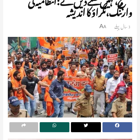
وارننگ،ٹکراؤ کا اندیشہ
3 سال پہلے
A
A