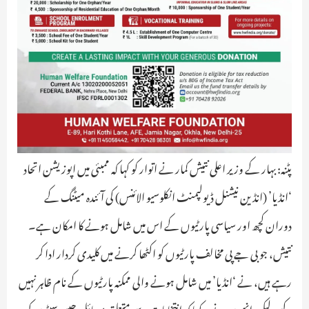
پٹنہ: بہار کے وزیر اعلی نتیش کمار نے اتوار کو کہا کہ ممبئی میں اپوزیشن اتحاد
‘انڈیا’ (انڈین نیشنل ڈیولپمنٹ انکلوسیو الائنس) کی آئندہ میٹنگ کے
دوران کچھ اور سیاسی پارٹیوں کے اس میں شامل ہونے کا امکان ہے۔
نتیش، جو بی جے پی مخالف پارٹیوں کو اکٹھا کرنے میں کلیدی کردار ادا کر
رہے ہیں، نے ‘انڈیا’ میں شامل ہونے والی ممکنہ پارٹیوں کے نام ظاہر نہیں
کیے، لیکن انھوں نے یہ کہا کہ انتخابات سے متعلق مسائل جیسے سیٹوں کی