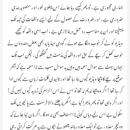
ہماری مجبوری ہے ، تو پھر کیسے رہا جائے اس پہلو پر غور اور منصوبہ بندی
ضروری ہے ، اور ضرورت کے حصول کے لیے ایسے واقعات کی تہہ تک
پہنچنا اور ان پر مناسب رد عمل دینا لازمی ہے ، اب اسی واقعہ کو لیجیے
ویڈیو کو لے کر خوب ہنگامے ہوئے ، گودی میڈیا پر بھی بعض ہندوؤں نے
خوب کھل کر بچے کے حق اور واقعہ کی مذمت میں گفتگو کی ، لیکن اب تک
جہاں بہت سے سوال معمہ ہیں وہیں یہ سوال سب سے بڑا معمہ ہے کہ آخر
موقع پر بچے کا چچا ویڈیو کیوں بنا رہا تھا اور تائیدی کلمات زبان سے کیوں ادا
کر رہا تھا ؟ اگر وہ چچا ندیم نہ تھا تو اس نے اس الزام کی تردید کیوں نہیں کی ؟
اور اگر وہی تھا تو پھر ماجرا کیا ہے؟ گھر پر چلنے والا فرسٹ سے پانچویں تک
سکول ہے اس لیے وہاں کوئی بڑا اسٹاف بھی نہ ہو گا ، اگر مان لیا جائے کہ
وہ ٹیچر معذور ہے تو ایک معذور چند چھوٹے بچوں سے یہ حرکت کراتی رہی