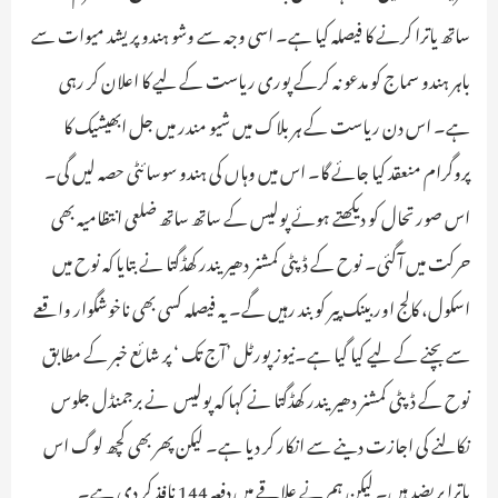
ساتھ یاترا کرنے کا فیصلہ کیا ہے۔ اسی وجہ سے وشو ہندو پریشد میوات سے
باہر ہندو سماج کو مدعو نہ کرکے پوری ریاست کے لیے کا اعلان کر رہی
ہے۔ اس دن ریاست کے ہر بلاک میں شیو مندر میں جل ابھیشیک کا
پروگرام منعقد کیا جائے گا۔ اس میں وہاں کی ہندو سوسائٹی حصہ لیں گی۔
اس صورتحال کو دیکھتے ہوئے پولیس کے ساتھ ساتھ ضلعی انتظامیہ بھی
حرکت میں آگئی۔ نوح کے ڈپٹی کمشنر دھیریندر کھڈگتا نے بتایا کہ نوح میں
اسکول، کالج اور بینک پیر کو بند رہیں گے۔ یہ فیصلہ کسی بھی ناخوشگوار واقعے
سے بچنے کے لیے کیا گیا ہے۔نیوز پورٹل ’آج تک ‘ پر شائع خبر کے مطابق
نوح کے ڈپٹی کمشنر دھیریندر کھڈگتا نے کہا کہ پولیس نے برجمنڈل جلوس
نکالنے کی اجازت دینے سے انکار کر دیا ہے۔ لیکن پھر بھی کچھ لوگ اس
یاترا پر بضد ہیں۔ لیکن ہم نے علاقے میں دفعہ 144 نافذ کر دی ہے۔