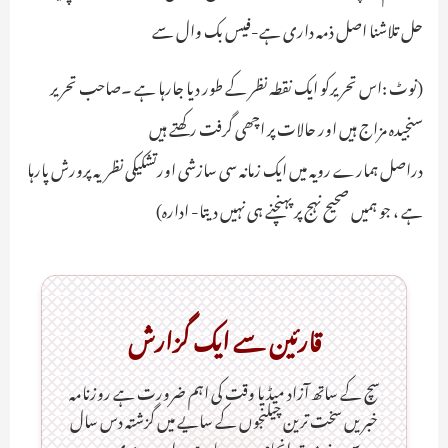
حل تلاشنا اصل ذمہ داری ہے-فیس بک وال سے
(نوٹ :اس تحریرکو ایک نقطہ نظر کے طور دیا جارہا ہے ۔صاحب تحریر
سنجیدہ مزاج ہیں اور حالات پر اچھی گرفت رکھتے ہیں
دراصل ہمارے رویہ میں ایک زمانہ سی سازشی اورتشکیکی نظریہ پرورش پارہا
ہے ، جو ہمیں صحیح نہج پر پہنچنے ہی نہیں دیتا- ادارہ)
قارئین سے ایک گزارش
سچ کے ساتھ آزاد میڈیا وقت کی اہم ضرورت ہےـ روزنامہ
خبریں سخت ترین چیلنجوں کے سایے میں گزشتہ دس سال
سے یہ خدمت انجام دے رہا ہے۔ اردو، ہندی ویب