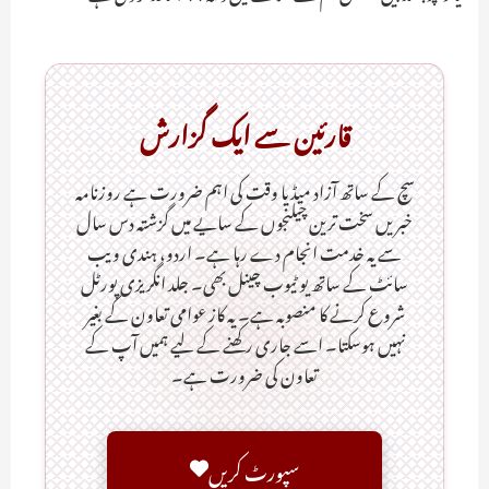
قارئین سے ایک گزارش
سچ کے ساتھ آزاد میڈیا وقت کی اہم ضرورت ہےـ روزنامہ
خبریں سخت ترین چیلنجوں کے سایے میں گزشتہ دس سال
سے یہ خدمت انجام دے رہا ہے۔ اردو، ہندی ویب
سائٹ کے ساتھ یو ٹیوب چینل بھی۔ جلد انگریزی پورٹل
شروع کرنے کا منصوبہ ہے۔ یہ کاز عوامی تعاون کے بغیر
نہیں ہوسکتا۔ اسے جاری رکھنے کے لیے ہمیں آپ کے
تعاون کی ضرورت ہے۔
سپورٹ کریں