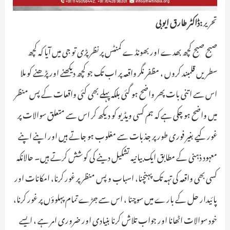
تحریر
:ڈاکٹر طارق ایوبی
صبح صبح کچھ بھدے اور بھونڈے کمنٹس پر نظر پڑی تو جی میں آیا کہ کچھ
سطریں قلمبند کروں ، مظفر نگر واقعہ پر اب تک جو کچھ دیکھنے اور پڑھنے کو ملا
اس سے اتنی بات پھر واضح ہو گئی بلکہ پہلے بھی کئی واقعات کے پس منظر
میں واضح ہو چکی ہے کہ ہم کسی ویڈیو کو دیکھ کر اس سے متعلق سوالات پر
غور کیے بغیر فوری طور پر جذبات سے مغلوب ہو جاتے ہیں اور اپنے اپنے
معہود ذہنی کے مطابق ایک بیانیہ تشکیل دینے کی کوشش کرتے ہیں۔ حالانکہ
کسی بھی واقعہ کی تہہ تک پہنچنا، اسباب و پس منظر پر غور کرنا، امکانات اور
پائیدار حل کے بارے میں سوچنا ، اس سے جڑے تمام پہلوؤں پر غور کرنا،
خود سوالات اٹھانا اور جواب تلاش کرنا بنیادی اور ضروری امر ہے ، ایسے