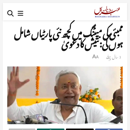
ممبئی کی میٹنگ میں کچھ نئی پارٹیاں شامل
ہوں گی: نتیش کا دعویٰ
3 سال پہلے
A
A