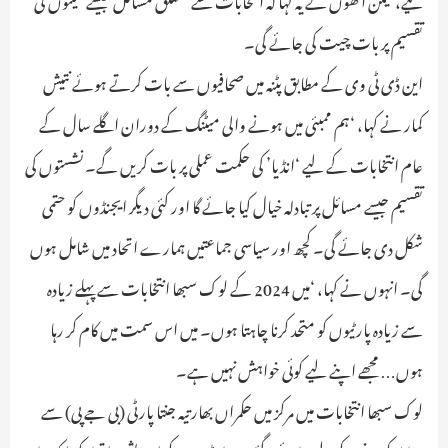
تقسیم پر بات چیت کی جائے گی۔
این ڈی ٹی وی کے مطابق پٹنہ میں صحافیوں سے بات کرتے ہوئے نتیش
کمار نے کہا، ‘ہم ممبئی میں ہونے والی میٹنگ کے دوران اگلے سال کے
عام انتخابات کے لیے ‘انڈیا’ کی حکمت عملی پر بات کریں گے۔ نشستوں کی
تقسیم جیسے مسائل پر تبادلہ خیال کیا جائے گا اور کئی دیگر ایجنڈوں کو حتمی
شکل دی جائے گی۔ کچھ اور سیاسی جماعتیں ہمارے اتحاد میں شامل ہوں
گی۔ انہوں نے کہا، ‘میں 2024 کے لوک سبھا انتخابات سے پہلے زیادہ
سے زیادہ پارٹیوں کو متحد کرنا چاہتا ہوں۔ میں اس سمت میں کام کر رہا
ہوں… مجھے اپنے لیے کوئی خواہش نہیں ہے۔
لوک سبھا انتخابات میں مرکز میں حکمراں بھارتیہ جنتا پارٹی (بی جے پی) سے