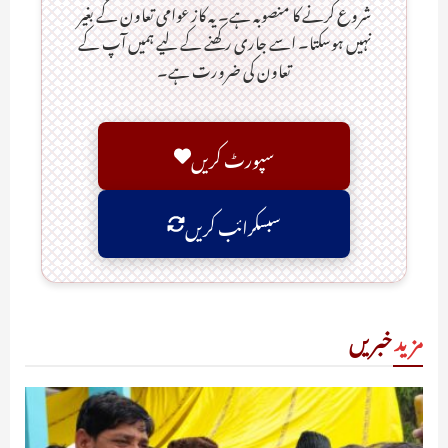
شروع کرنے کا منصوبہ ہے۔ یہ کاز عوامی تعاون کے بغیر
نہیں ہوسکتا۔ اسے جاری رکھنے کے لیے ہمیں آپ کے
تعاون کی ضرورت ہے۔
سپورٹ کریں
سبسکرائب کریں
مزید
خبریں