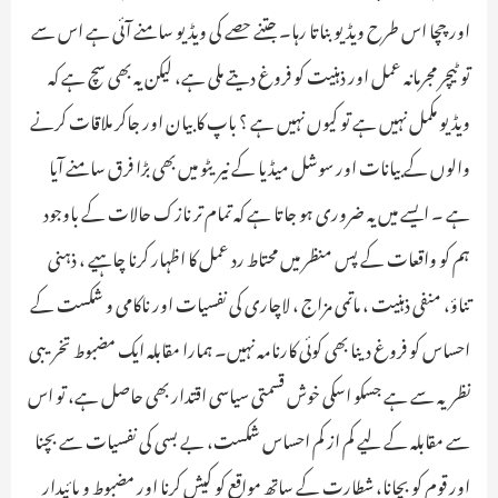
اور چچا اس طرح ویڈیو بناتا رہا۔ جتنے حصے کی ویڈیو سامنے آئی ہے اس سے
تو ٹیچر مجرمانہ عمل اور ذہنیت کو فروغ دیتے ملی ہے، لیکن یہ بھی سچ ہے کہ
ویڈیو مکمل نہیں ہے تو کیوں نہیں ہے ؟ باپ کا بیان اور جاکر ملاقات کرنے
والوں کے بیانات اور سوشل میڈیا کے نیریٹو میں بھی بڑا فرق سامنے آیا
ہے ۔ ایسے میں یہ ضروری ہو جاتا ہے کہ تمام تر نازک حالات کے باوجود
ہم کو واقعات کے پس منظر میں محتاط رد عمل کا اظہار کرنا چاہیے ، ذہنی
تناؤ، منفی ذہنیت ، ماتمی مزاج ، لاچاری کی نفسیات اور ناکامی و شکست کے
احساس کو فروغ دینا بھی کوئی کارنامہ نہیں۔ ہمارا مقابلہ ایک مضبوط تخریبی
نظریہ سے ہے جسکو اسکی خوش قسمتی سیاسی اقتدار بھی حاصل ہے، تو اس
سے مقابلہ کے لیے کم از کم احساس شکست، بے بسی کی نفسیات سے بچنا
اور قوم کو بچانا، شطارت کے ساتھ مواقع کو کیش کرنا اور مضبوط و پائیدار