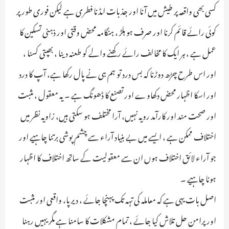
کسی بھی واقعہ پر طیش میں آنا اور جذبات امڈنا فطری ہے لیکن فوری طور پر
کوئی رائے قائم کرنا اور صرف ہو ہلڑ ، ہنگامہ محض وقتی اور ذہنی تسکین کا
عمل ہے ، ہر ایک کا مخالف رائے رکھنے والے کو طعنہ دینا ، بھپتی کسنا ،
اور اس طرح چڑھ دوڑنا کہ بس درد تو ہم ہی نے پال رکھا ہے، آپ کا درد
اور اسکا اظہار محض دکھاوے اور تصنع کا ڈھونگ ہے ۔ یہ معقول ، مثبت
اور صحت مند اور کارآمد رویہ نہیں، آرا مختلف ہو سکتی ہیں، زاویہ نظر میں
اختلاف ممکن ہے ، ایسے میں بے بنیاد آراء سے چشم پوشی برتنا چاہیے اور
جو آراء لائق اختلاف ہوں ان سے معقولیت کے ساتھ اختلاف کا اظہار
ہونا چاہیے ۔
اصل بات یہی ہے کہ معاملہ کی تہہ تک پہنچا جائے ، دیرپا، واقعی اور مثبت
اور پرامن حل تلاش کیا جائے ، تمام مشکلات کا سامنا ہے مگر یہیں رہنا