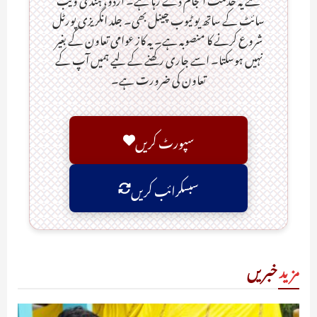
سائٹ کے ساتھ یو ٹیوب چینل بھی۔ جلد انگریزی پورٹل
شروع کرنے کا منصوبہ ہے۔ یہ کاز عوامی تعاون کے بغیر
نہیں ہوسکتا۔ اسے جاری رکھنے کے لیے ہمیں آپ کے
تعاون کی ضرورت ہے۔
سپورٹ کریں
سبسکرائب کریں
مزید
خبریں