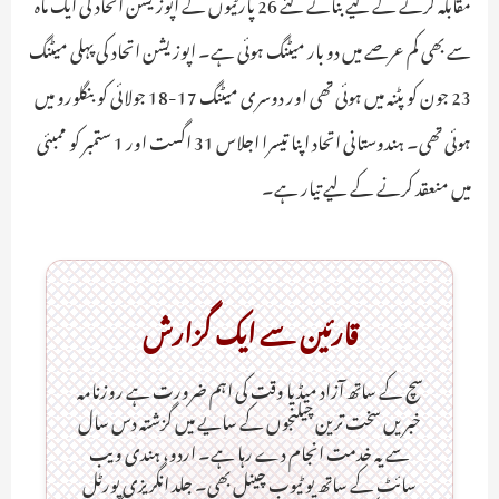
مقابلہ کرنے کے لیے بنائے گئے 26 پارٹیوں کے اپوزیشن اتحاد کی ایک ماہ
سے بھی کم عرصے میں دو بار میٹنگ ہوئی ہے۔ اپوزیشن اتحاد کی پہلی میٹنگ
23 جون کو پٹنہ میں ہوئی تھی اور دوسری میٹنگ 17-18 جولائی کو بنگلورو میں
ہوئی تھی۔ ہندوستانی اتحاد اپنا تیسرا اجلاس 31 اگست اور 1 ستمبر کو ممبئی
میں منعقد کرنے کے لیے تیار ہے۔
قارئین سے ایک گزارش
سچ کے ساتھ آزاد میڈیا وقت کی اہم ضرورت ہےـ روزنامہ
خبریں سخت ترین چیلنجوں کے سایے میں گزشتہ دس سال
سے یہ خدمت انجام دے رہا ہے۔ اردو، ہندی ویب
سائٹ کے ساتھ یو ٹیوب چینل بھی۔ جلد انگریزی پورٹل