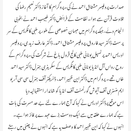
صدارت پروفیسر مشتاق احمد نے کی۔پروگرام کا آغاز ڈاکٹر نعیم رضا کی
تلاوت قرآن سے ہوا۔ نظامت کے فرائض ڈاکٹر خبیب احمد نے بخوبی
انجام دئے، جبکہ پروگرام میں مہمان خصوصی کے طور پر طبی کانگریس کے سر
پر ست ڈاکٹر سید فاروق،پروفیسر مشتاق احمد، ڈاکٹر عارف زید ی، پروفیسر
ادریس احمد پر نسپل یونانی طبی کالج قرول باغ نے شرکت کی۔پروگرام کے
روح رواں آل انڈیا یونانی طبی کانگریس کے سکریٹری جنرل ڈاکٹر سید احمد
خاں تھے۔ پروگرام میں ڈاکٹر این ظہیر احمد، ڈائریکٹر آف جنرل سی سی آریو
ایم منسٹری آف آیوش گورنمنٹ آف انڈیا کو شاندار استقبالیہ دیا
اس موقع پرڈاکٹر ادریس نے کہا کہ آج ہمارے لئے بے حد مسرت کی بات
ہے کہ ہمارے حلقہ میں سے ایک دوست بڑے عہدے پر فائز ہوا ہے۔
انہوں نے کہا کہ این ظہیر احمد کا وصف یہ ہے کہ انہوں نے چنئی میں رہتے