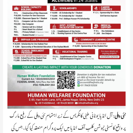
نئی دہلی
: آل انڈیا یونانی طبّی کانگریس کے زیر اہتمام نئی دہلی کے رفیع مارگ
پر واقع کانسٹی ٹیوشن کلب آف انڈیا میں ایک پروگرام منعقد کیا گیا، جس کی