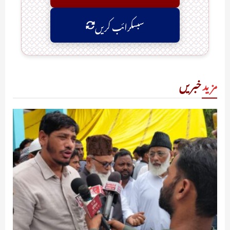
سبسکرائب کریں
مزید
خبریں