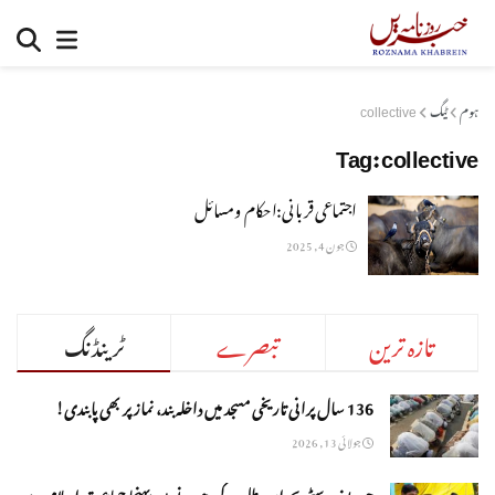
ہوم
ٹیگ
collective
Tag:
collective
اجتماعی قربانی:احکام ومسائل
جون 4, 2025
تازہ ترین
تبصرے
ٹرینڈنگ
136 سال پرانی تاریخی مسجد میں داخلہ بند، نماز پر بھی پابندی!
جولائی 13, 2026
جوہر یونیورسٹی بحران: طلبہ کے دھرنے میں پہنچا جماعت اسلامی ہند