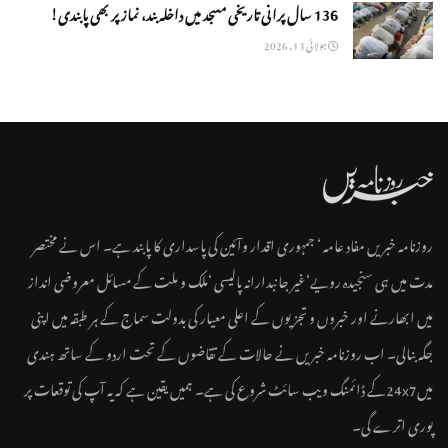
136 سال پرانی تاریخی مسجد میں داخلہ بند، نماز پر بھی پابندی!
جولائی 13, 2026
روزنامہ خبریں مفاد عامہ ‘ جمہوری اقدار وآئین کی پاسداری کا پابند ہے۔ اس نے مختصر
مدت میں ہی سنجیدہ رویے‘غیر جانبدارانہ پالیسی ‘ملک و ملت کے مسائل معروضی انداز
میں ابھارنے اور خبروں و تجزیوں کے اعلی معیار کی بدولت سماج کے ہر طبقہ میں اپنی
جگہ بنالی۔ اب روزنامہ خبریں نے حالات کے تقاضوں کے تحت اردو کے ساتھ ہندی
میں24x7کے ڈائمنگ ویب سائٹ شروع کی ہے۔ ہمیں یقین ہے کہ یہ آپ کی توقعات پر
پوری اترے گی۔