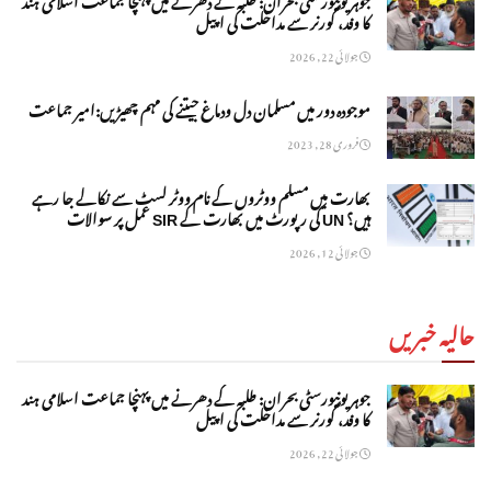
کا وفد، گورنر سے مداخلت کی اپیل
جولائی 22, 2026
موجودہ دور میں مسلمان دل ودماغ جیتنے کی مہم چھیڑیں:امیر جماعت
فروری 28, 2023
بھارت میں مسلم ووٹروں کے نام ووٹر لسٹ سے نکالے جا رہے
ہیں؟ UN کی رپورٹ میں بھارت کے SIR عمل پر سوالات
جولائی 12, 2026
حالیہ خبریں
جوہر یونیورسٹی بحران: طلبہ کے دھرنے میں پہنچا جماعت اسلامی ہند
کا وفد، گورنر سے مداخلت کی اپیل
جولائی 22, 2026