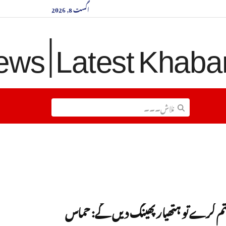
اگست 8, 2026
ختم کرے تو ہتھیار پھینک دیں گے: حماس