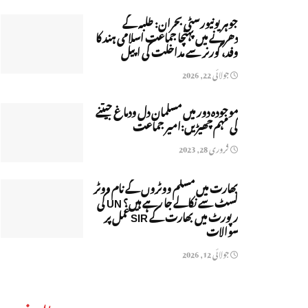
جوہر یونیورسٹی بحران: طلبہ کے
دھرنے میں پہنچا جماعت اسلامی ہند کا
وفد، گورنر سے مداخلت کی اپیل
جولائی 22, 2026
موجودہ دور میں مسلمان دل ودماغ جیتنے
کی مہم چھیڑیں:امیر جماعت
فروری 28, 2023
بھارت میں مسلم ووٹروں کے نام ووٹر
لسٹ سے نکالے جا رہے ہیں؟ UN کی
رپورٹ میں بھارت کے SIR عمل پر
سوالات
جولائی 12, 2026