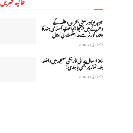
حالیہ خبریں
جوہر یونیورسٹی بحران: طلبہ کے
دھرنے میں پہنچا جماعت اسلامی ہند کا
وفد، گورنر سے مداخلت کی اپیل
جولائی 22, 2026
136 سال پرانی تاریخی مسجد میں داخلہ
بند، نماز پر بھی پابندی!
جولائی 13, 2026