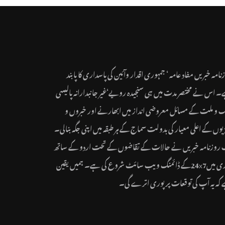
نامہ خبریں مفاد عامہ ‘ جمہوری اقدار وآئین کی پاسداری کا پابند
 اس نے مختصر مدت میں ہی سنجیدہ رویے‘غیر جانبدارانہ پالیسی
ک و ملت کے مسائل معروضی انداز میں ابھارنے اور خبروں و
یوں کے اعلی معیار کی بدولت سماج کے ہر طبقہ میں اپنی جگہ بنالی۔
روزنامہ خبریں نے حالات کے تقاضوں کے تحت اردو کے ساتھ
ہندی میں24x7کے ڈائمنگ ویب سائٹ شروع کی ہے۔ ہمیں یقین
کہ یہ آپ کی توقعات پر پوری اترے گی۔