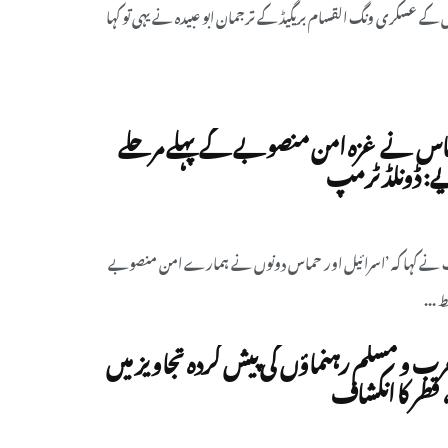
 کے عسکری ونگ القسام بریگیڈ کے ترجمان ابو عبیدہ نے یہی تو کہا
ماس نے غزہ امن منصوبے کے پہلے مرحلے
ے: ڈونلڈ ٹرمپ
مپ نے کہا کہ ’اسرائیل اور حماس دونوں نے ہمارے امن منصوبے
 ...
ب و مسلم رہنماؤں کی پیش کردہ تجاویز میں
 قطر کا انکشاف