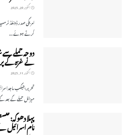
اکتوبر 20, 2025
امریکی صدر ڈونلڈ ٹرمپ 
کرتے ہوئے ...
دوحہ حملے سے 
نے غزہ کے پرا
اکتوبر 11, 2025
میزائل حملے کے بعد کے 
پہلا دھوکہ: فلس
نام اسرائیل ن