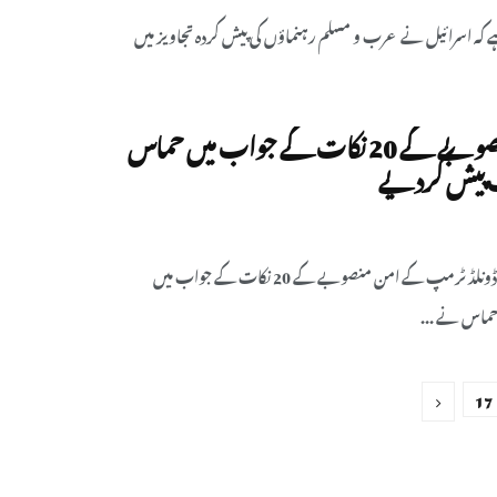
 کہ اسرائیل نے عرب و مسلم رہنماؤں کی پیش کردہ تجاویز میں
ٹرمپ امن منصوبے کے 20 نکات کے جواب میں حماس
شرم الشیخ: امریکی صدر ڈونلڈ ٹرمپ کے امن منصوبے کے 20 نکات کے جواب میں
 حماس نے ...
17