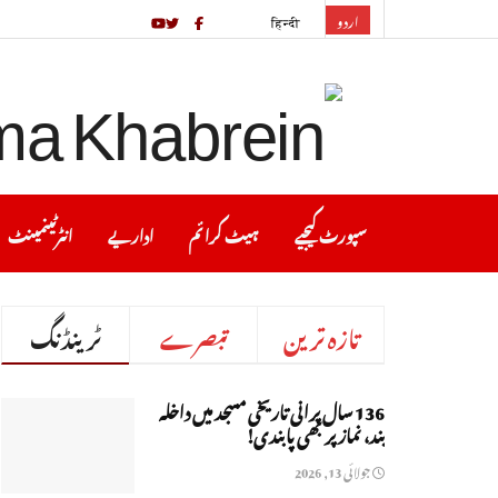
اردو
हिन्दी
سپورٹ کیجیے
ہیٹ کرا ئم
اداریے
انٹرٹینمینٹ
تازہ ترین
تبصرے
ٹرینڈنگ
136 سال پرانی تاریخی مسجد میں داخلہ
بند، نماز پر بھی پابندی!
جولائی 13, 2026