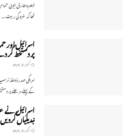
تبصرہ:طارق ایوبی حماس
تھا کہ غزہ کی ریت ...
اسرائیل اور ح
پر دستخط کر دی
اکتوبر 9, 2025
امریکی صدر ڈونلڈ ٹر
کے پہلے مرحلے پر دستخط
اسرائیل نے عر
تبدیلیاں کردیں،
اکتوبر 8, 2025