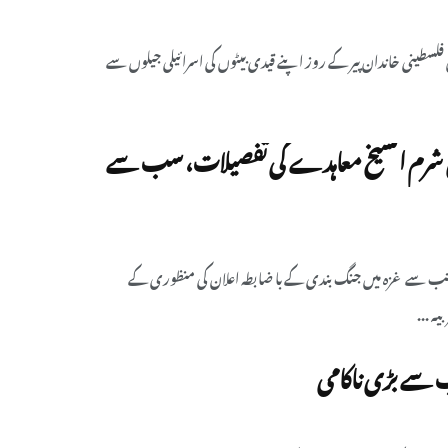
 فلسطینی خاندان پیر کے روز اپنے قیدی بیٹوں کی اسرائیلی جیلوں سے
مل شرم الشیخ معاہدے کی تفصیلات، سب سے
نب سے غزہ میں جنگ بندی کے با ضابطہ اعلان کی منظوری کے
ہ ...
 سے بڑی ناکامی