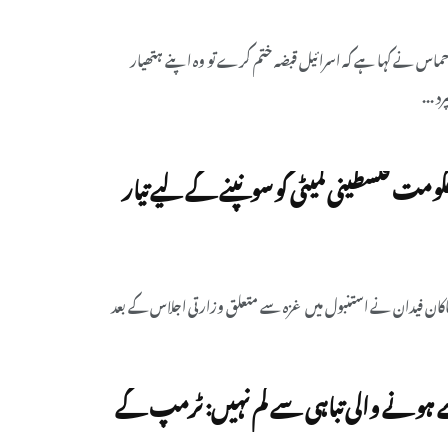
 حماس نے کہا ہے کہ اسرائیل قبضہ ختم کرے تو وہ اپنے ہتھیار
د ...
ومت فلسطینی کمیٹی کو سونپنے کے لیے تیار
ہاکان فیدان نے استنبول میں غزہ سے متعلق وزارتی اجلاس کے بعد
ے ہونے والی تباہی سے کم نہیں: ٹرمپ کے