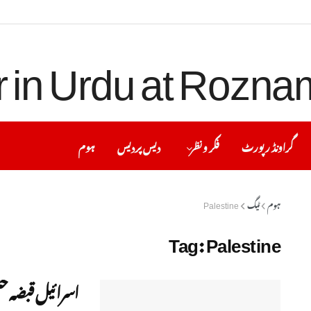
گراونڈ رپورٹ
فکر ونظر
دیس پردیس
ہوم
ہوم
ٹیگ
Palestine
Tag:
Palestine
اسرائیل قبضہ 