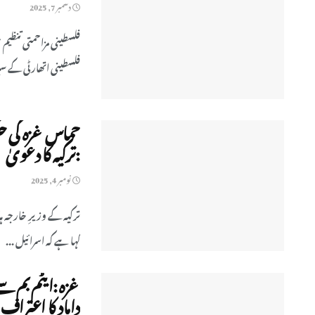
دسمبر 7, 2025
فلسطینی مزاحمتی تنظیم
فلسطینی اتھارٹی کے سپر
حماس غزہ کی حک
:ترکیہ کا دعویٰ
نومبر 4, 2025
ترکیہ کے وزیرِ خارجہ 
کہا ہے کہ اسرائیل ...
غزہ :ایٹم بم س
داماد کا اعتراف