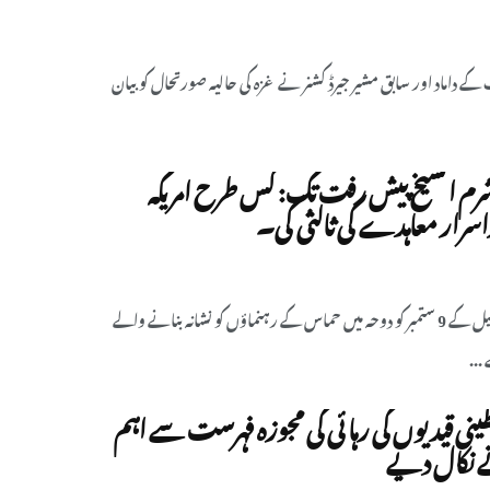
کے داماد اور سابق مشیر جیرڈ کشنر نے غزہ کی حالیہ صورتحال کو بیان
شرم الشیخ پیش رفت تک: کس طرح امریکہ
سرار معاہدے کی ثالثی کی۔
تحریر:جیکب ماجداسرائیل کے 9 ستمبر کو دوحہ میں حماس کے رہنماؤں کو نشانہ بنانے والے
...
طینی قیدیوں کی رہائی کی مجوزہ فہرست سے اہم
ے نکال دیے