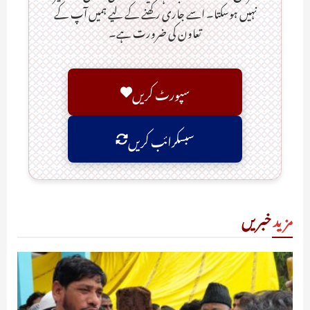
نہیں ہوسکتا۔ اسے جاری رکھنے کے لیے ہمیں آپ کے
تعاون کی ضرورت ہے۔
سپورٹ کریں
سبسکرائب کریں
مزید
خبریں