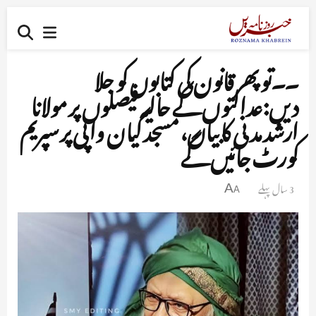
۔۔تو پھر قانون کی کتابوں کو جلا
دیں:عدالتوں کے حالیہ فیصلوں پر مولانا
ارشد مدنی کا بیان، مسجد گیان واپی پر سپریم
کورٹ جائیں گے
3 سال پہلے
A
A