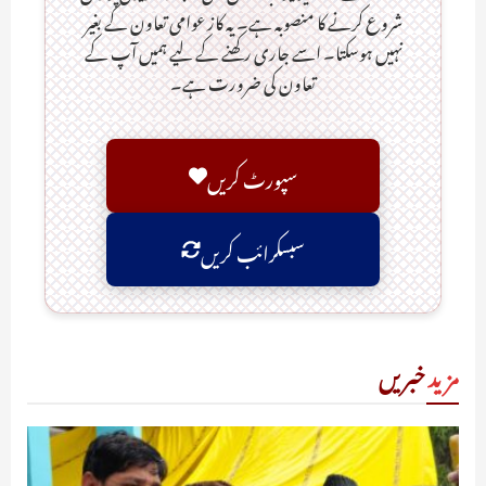
شروع کرنے کا منصوبہ ہے۔ یہ کاز عوامی تعاون کے بغیر
نہیں ہوسکتا۔ اسے جاری رکھنے کے لیے ہمیں آپ کے
تعاون کی ضرورت ہے۔
سپورٹ کریں
سبسکرائب کریں
مزید
خبریں