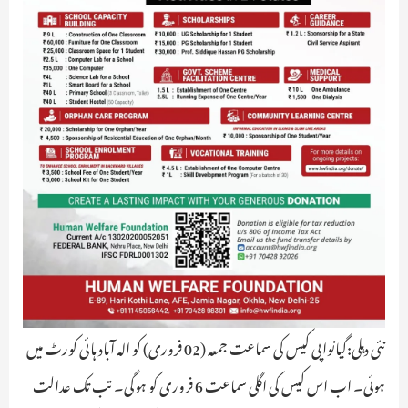
نئی دہلی:گیانواپی کیس کی سماعت جمعہ (02 فروری) کو الہ آباد ہائی کورٹ میں
ہوئی۔ اب اس کیس کی اگلی سماعت 6 فروری کو ہوگی۔ تب تک عدالت