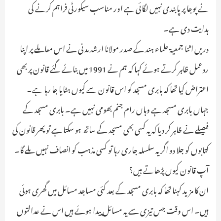
نے پوجا پر پابندی نہیں لگائی ہے اور مناسب سیکورٹی فراہم کرنے کی
ہدایت دی ہے۔
دریں اثنا جمعیۃ علماء ہند کے صدر مولانا ارشد مدنی نے اس معاملے پر اپنا
ردعمل ظاہر کرتے ہوئے کہا کہ ہم نے 1991 میں بنائے گئے قانون پر بھی
اعتراض کیا تھا کہ بابری مسجد کو اس قانون سے کیوں ہٹایا جا رہا ہے۔
جہاں بابری مسجد ہے وہاں رام جنم بھومی نہیں ہے۔ بابری مسجد کے
فیصلے نے ظاہر کر دیا کہ یہ کسی بھی مسجد کے ساتھ ہو سکتا ہے تو پھر قانون کی
کتابوں کو جلا دو اگر یہ سلسلہ جاری رہا تو کسی مذہب کو انصاف نہیں ملے گا۔
آپ قانون کیوں پڑھاتے ہیں؟
ان کا مزید کہنا تھا کہ بابری مسجد کے بعد کئی مساجد مسائل میں گھری ہوئی
ہیں۔ اس وقت جس تیزی سے یہ مسائل پیدا ہوئے ہیں اس نے عدالتوں