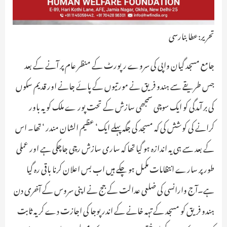
تحریر:عطا بنارسی
جامع مسجد گیان واپی کی سروے رپورٹ کے منظر عام پر آنے کے بعد
جس طریقے سے ہندو فریق نے مورتیوں کے پائے جانے اور قدیم سکوں
کی بر آمدگی کو ایک سوچی سمجھی سازش کے تحت پور ے ملک کو یہ باور
کرانے کی کوشش کی کہ مسجد کی جگہ پہلے ایک‘ عظیم الشان مندر ‘ تھا۔ اس
کے بعد سے ہی یہ اندازہ ہو گیا تھا کہ ساری سازش رچی جاچکی ہے اور عملی
طور پر سارے انتظامات مکمل ہو چکے ہیں اب بس اعلان کرنا باقی رہ گیا
ہے۔آج وارانسی کی ضلعی عدالت کے جج نے اپنی سروس کے آخری دن
ہندو فریق کو مسجد کے تہہ خانے کے اندر پوجا کی اجازت دے کر یہ ثابت