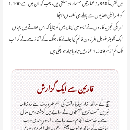
میں تقریباً 2,850 عمارتیں مسمار ہو سکتی ہیں، جب کہ ان میں سے 1,100
کو اسرائیلی چھاپوں سے پہلے ہی نقصان پہنچا
امریکی تجزیہ کاروں نے ایسوسی ایٹڈ پریس کو بتایا کہ اس علاقے میں جہاں
ایک کلومیٹر طویل بفر زون قائم کیا جائے گا، جنگ کے آغاز سے لے کر اب
تک کم از کم 1,329 عمارتیں تباہ یا تباہ ہو چکی ہیں
قارئین سے ایک گزارش
سچ کے ساتھ آزاد میڈیا وقت کی اہم ضرورت ہےـ روزنامہ
خبریں سخت ترین چیلنجوں کے سایے میں گزشتہ دس سال
سے یہ خدمت انجام دے رہا ہے۔ اردو، ہندی ویب
سائٹ کے ساتھ یو ٹیوب چینل بھی۔ جلد انگریزی پورٹل