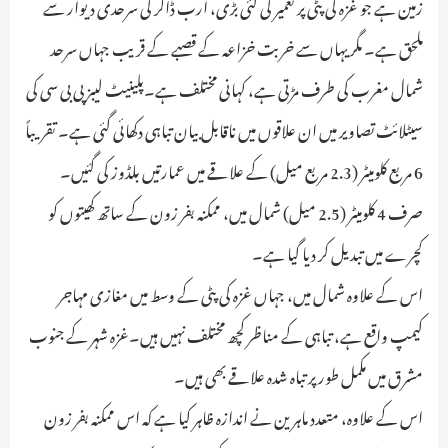
زمین ہے جو غزہ کی پٹی پر تعمیر کی گئی بڑی، ارب ڈالر کی سرحدی دیوار سے
ملحق ہے۔ مگر یہاں سے خربت خزاعہ کے قصبے کے قریب جہاں سرحد
شمال مغرب کی طرف مڑتی ہے، کہانی مختلف ہے۔پلینیٹ لیبز پی بی سی کی
سیٹلائٹ تصاویر میں ان علاقوں میں ناقابل بیان تباہی دکھائی گئی ہے۔ تقریباً
6 مربع کلومیٹر (2.3 مربع میل) کے علاقے میں عمارتیں بلڈوز کی گئیں۔
صرف 4 کلومیٹر (2.5 میل) شمال میں، ممکنہ بفر زون کے ساتھ کھیتوں کو
کچرے میں تبدیل کر دیا گیا ہے۔
اس کے علاوہ شمال میں، جہاں غزہ کی پٹی کے وسط میں مغازی مہاجر
کیمپ واقع ہے، تباہی کے مناظر کچھ مختلف نہیں ہیں۔غزہ شہر کے جنوب
مشرق میں مکمل طور پر تباہ شدہ علاقے بھی ہیں۔
اس کے علاوہ، متعدد ماہرین نے اندازہ ظاہر کیا ہے کہ اس ممکنہ بفر زون