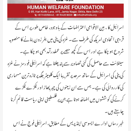
اسرائیل کا ، بین الاقوامی اعتراضات کے باوجود، خاص طور پر اس کے
قریبی اتحادی امریکہ کی طرف سے۔ غزہ کی پٹی میں بفر زون بنانے کا منصوبہ
شروع ہو چکا ہے اور اس کے کچھ حصے پر عملدرآمد بھی ہو چکا ہے۔
سیٹلائٹ سے حاصل کی گئی تصاویر سے پتہ چلتا ہے کہ اسرائیلی فورسز نے غزہ
کی پٹی کی اسرائیل کے ساتھ سرحد پر تقریبا ایک کلومیٹر جگہ پر تازہ ترین مسماری
کی کارروائی کی ہے۔ جس سے ان زمینوں کی چیر پھاڑ اور ٹکڑے ٹکڑے
کرنےکی کوششوں میں اضافہ ہوتا ہے جن پر فلسطینی اپنی ریاست قائم کرنا
چاہتے ہیں۔
خبر رساں ادارے ایسوسی ایٹڈ پریس کے مطابق، اسرائیلی فوج نے اس