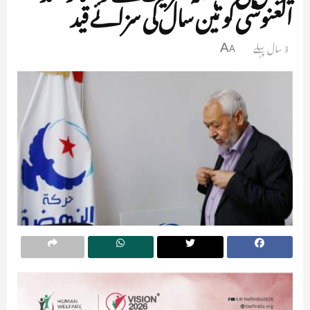
الغنوشی کو تین سال کی سزائے قید
3 سال پہلے
A
A