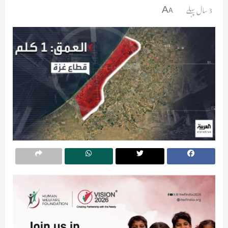
3 سال پہلے
A
A