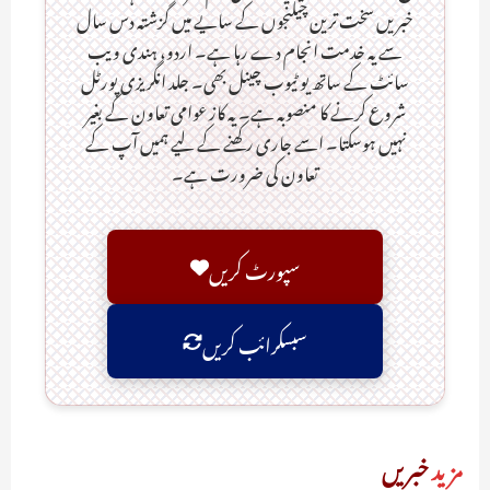
خبریں سخت ترین چیلنجوں کے سایے میں گزشتہ دس سال
سے یہ خدمت انجام دے رہا ہے۔ اردو، ہندی ویب
سائٹ کے ساتھ یو ٹیوب چینل بھی۔ جلد انگریزی پورٹل
شروع کرنے کا منصوبہ ہے۔ یہ کاز عوامی تعاون کے بغیر
نہیں ہوسکتا۔ اسے جاری رکھنے کے لیے ہمیں آپ کے
تعاون کی ضرورت ہے۔
سپورٹ کریں
سبسکرائب کریں
مزید
خبریں