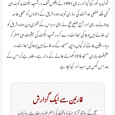
شواہد پر غور کیا گیا اور نہ ہی 1991کے پلیس آف ورشپ ایکٹ پر توجہ دی
گئی بلکہ ضلعی عدالت کی ساری توجہ ہندو فریق کے دعوؤں کو عملی جامہ
پہنانے پر رہی اور آج ضلع جج نے اپنی سروس کے آخری دن ہندو فریق کو
تہہ خانے میں پوجا کی اجازت دے کرورشپ ایکٹ کی حیثیت ہی صفر کر
دیا۔ یقین جانئے کہ گیان واپی مسجد کے تہ خانے میں پوجا کی اجازت در
حقیقت بابری مسجد کا تالا کھولے جانے کے برابر ہے۔ظاہر ہے کہ اس کے
بعد اس کیس میں اب اور کیابچا ہے
قارئین سے ایک گزارش
سچ کے ساتھ آزاد میڈیا وقت کی اہم ضرورت ہےـ روزنامہ