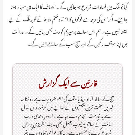
گیا تو ملک میں فسادات شروع ہو جائیں گے۔ انصاف کا ایک ہی معیار ہونا
چاہیے۔ اگر اس کی وجہ سے لوگوں کا اعتماد ختم ہو جائے تو یہ ملک کے لیے
اچھا نہیں ہے۔ ہم اس معاملے پر سپریم کورٹ بھی جائیں گے۔ عدالت
میں اپنا موقف رکھیں گے اور سچ سب کے سامنے لائیں گے۔
قارئین سے ایک گزارش
سچ کے ساتھ آزاد میڈیا وقت کی اہم ضرورت ہےـ روزنامہ
خبریں سخت ترین چیلنجوں کے سایے میں گزشتہ دس سال
سے یہ خدمت انجام دے رہا ہے۔ اردو، ہندی ویب
سائٹ کے ساتھ یو ٹیوب چینل بھی۔ جلد انگریزی پورٹل
شروع کرنے کا منصوبہ ہے۔ یہ کاز عوامی تعاون کے بغیر