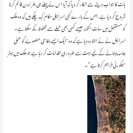
بات کا جواب دینے سے انکار کر دیا کہ آیا اس نے پہلے ہی بفر زون قائم کرنا
شروع کر دیا ہے، جس کے بارے کئی اسرائیلی حکام کہہ چکے ہیں کہ وہ ملک
کو مستقبل میں سات اکتوبر جیسے کسی بھی حملے سے محفوظ رکھ سکتا ہے۔
اسرائیل نے نے اشارہ دیا ہے کہ وہ "ایک ایسے دفاعی منصوبے کو عملی
جامہ پہنانے کے لیے بہت سے ضروری اقدامات کر رہا ہے جو ملک میں بہتر
سیکورٹی فراہم کرتا ہے”۔