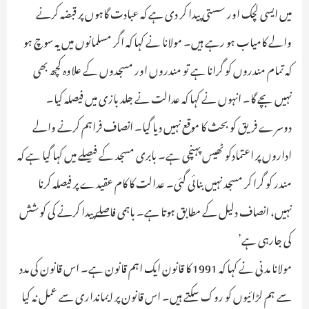
میں ایسی لچک اور سستی پیدا کر دی ہے کہ عبادت گاہوں پر قبضہ کرنے
والے کامیاب ہو رہے ہیں۔ مولانا نے کہا کہ اگر مسلمانوں میں یہ سوچ ہو
کہ تمام مندروں کو گرانا ہے تو مندروں اور مسجدوں کے علاوہ کچھ بھی
نہیں بچے گا۔ انہوں نے کہا کہ عدالت نے جلد بازی میں فیصلہ کیا۔
دوسرے فریق کو بحث کا موقع نہیں دیا گیا۔ انصاف فراہم کرنے والے
اداروں پر اعتمادکو ٹھیس پہنچی ہے۔ بابری مسجد کے فیصلے میں کہا گیا ہے کہ
مندر کو گرا کر مسجد نہیں بنائی گئی۔ عدالت کا کام عقیدے پر فیصلہ کرنا
نہیں، انصاف دلیل کے مطابق ہوتا ہے۔ باہمی فاصلے پیدا کرنے کی کوشش
کی جارہی ہے’
مولانا مدنی نے کہا کہ 1991 کا قانون ایک اہم قانون ہے۔ اس قانون کی مدد
سے ہم لڑائیوں کو روک سکتے ہیں۔ اس قانون پر ایمانداری سے عمل نہ کیا