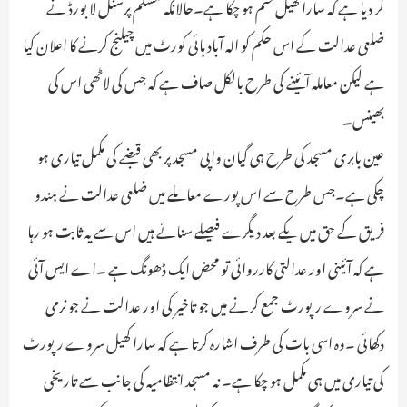
کر دیا ہے کہ سارا کھیل ختم ہو چکا ہے۔حالانکہ مسلم پرسنل لا بورڈ نے
ضلعی عدالت کے اس حکم کو الہ آباد ہائی کورٹ میں چیلنج کرنے کا اعلان کیا
ہے لیکن معاملہ آئینے کی طرح بالکل صاف ہے کہ جس کی لاٹھی اس کی
بھینس۔
عین بابری مسجد کی طرح ہی گیان واپی مسجد پر بھی قبضے کی مکمل تیاری ہو
چکی ہے۔جس طرح سے اس پورے معاملے میں ضلعی عدالت نے ہندو
فریق کے حق میں یکے بعد دیگرے فیصلے سنائے ہیں اس سے یہ ثابت ہو رہا
ہے کہ آئینی اور عدالتی کارروائی تو محض ایک ڈھونگ ہے ۔اے ایس آئی
نے سروے رپورٹ جمع کرنے میں جو تاخیر کی اور عدالت نے جو نرمی
دکھائی ۔وہ اسی بات کی طرف اشارہ کرتا ہے کہ سارا کھیل سروے رپورٹ
کی تیاری میں ہی مکمل ہو چکا ہے۔ نہ مسجد انتظامیہ کی جانب سے تاریخی