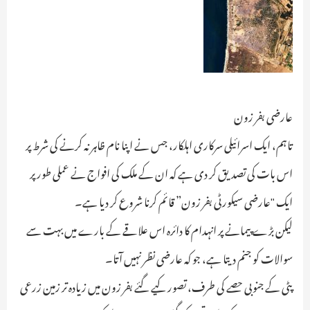
عارضی بفر زون
تاہم، ایک اسرائیلی سرکاری اہلکار، جس نے اپنا نام ظاہر نہ کرنے کی شرط پر
اس بات کی تصدیق کر دی ہے کہ ان کے ملک کی افواج نے عملی طور پر
ایک "عارضی سیکورٹی بفر زون” قائم کرنا شروع کر دیا ہے۔
لیکن بڑے پیمانے پر انہدام کا دائرہ اس علاقے کے بارے میں بہت سے
سوالات کو جنم دیتا ہے، جو کہ عارضی نظر نہیں آتا۔
پٹی کے جنوبی حصے کی طرف، تصور کیے گئے بفر زون میں زیادہ تر زمین زرعی