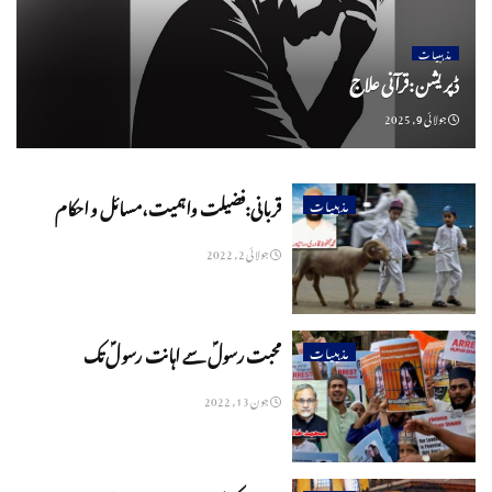
مذہبیات
ڈپریشن :قرآنی علاج
جولائی 9, 2025
قربانی:فضیلت واہمیت،مسائل و احکام
مذہبیات
جولائی 2, 2022
محبت رسولؐ سے اہانت رسولؐ تک
مذہبیات
جون 13, 2022