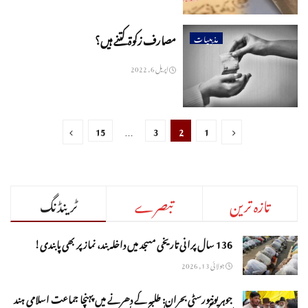
مصارف زکوة کتنے ہیں؟
مذہبیات
اپریل 6, 2022
15
…
3
2
1
تازہ ترین
تبصرے
ٹرینڈنگ
136 سال پرانی تاریخی مسجد میں داخلہ بند، نماز پر بھی پابندی!
جولائی 13, 2026
جوہر یونیورسٹی بحران: طلبہ کے دھرنے میں پہنچا جماعت اسلامی ہند