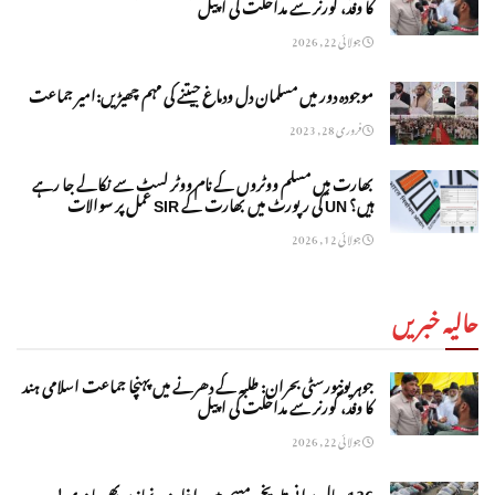
کا وفد، گورنر سے مداخلت کی اپیل
جولائی 22, 2026
موجودہ دور میں مسلمان دل ودماغ جیتنے کی مہم چھیڑیں:امیر جماعت
فروری 28, 2023
بھارت میں مسلم ووٹروں کے نام ووٹر لسٹ سے نکالے جا رہے
ہیں؟ UN کی رپورٹ میں بھارت کے SIR عمل پر سوالات
جولائی 12, 2026
حالیہ خبریں
جوہر یونیورسٹی بحران: طلبہ کے دھرنے میں پہنچا جماعت اسلامی ہند
کا وفد، گورنر سے مداخلت کی اپیل
جولائی 22, 2026
136 سال پرانی تاریخی مسجد میں داخلہ بند، نماز پر بھی پابندی!