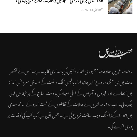
جولائی 13, 2026
روزنامہ خبریں مفاد عامہ ‘ جمہوری اقدار وآئین کی پاسداری کا پابند ہے۔ اس نے مختصر
مدت میں ہی سنجیدہ رویے‘غیر جانبدارانہ پالیسی ‘ملک و ملت کے مسائل معروضی انداز
میں ابھارنے اور خبروں و تجزیوں کے اعلی معیار کی بدولت سماج کے ہر طبقہ میں اپنی
جگہ بنالی۔ اب روزنامہ خبریں نے حالات کے تقاضوں کے تحت اردو کے ساتھ ہندی
میں24x7کے ڈائمنگ ویب سائٹ شروع کی ہے۔ ہمیں یقین ہے کہ یہ آپ کی توقعات پر
پوری اترے گی۔