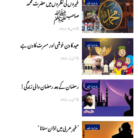
غیروں کی نظروں میں حضرت محمد
مذہبیات
صاحبﷺ
جون 9, 2022
عید کا دن خوشی اور مسرت کا دن ہے
مذہبیات
مئی 2, 2022
رمضان کے بعد رمضان والی زندگی!
مذہبیات
مئی 2, 2022
’ غیر عربی میں اذان سنانا ‘
مذہبیات