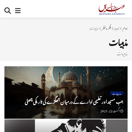
ہوم
زمرہ
فکر ونظر
مذہبیات
مذہبیات
مذہبیات
مذہبیات
جب مسجد اور تعلیمی ادارے کے درمیان جھگڑے کی تاریکی چھٹی
اگست 22, 2025