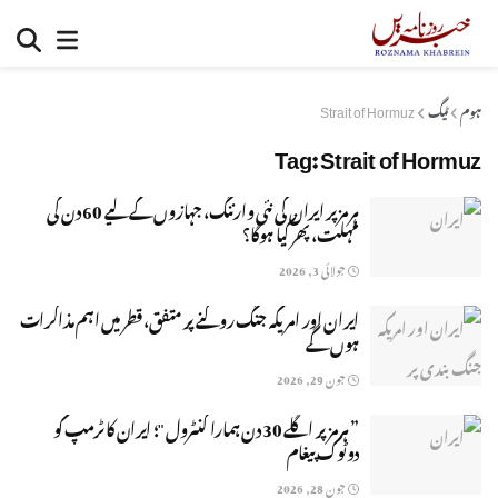
ہوم
ٹیگ
Strait of Hormuz
Tag:
Strait of Hormuz
ہرمز پر ایران کی نئی وارننگ، جہازوں کے لیے 60 دن کی
مہلت، پھر کیا ہوگا؟
جولائی 3, 2026
ایران اور امریکہ جنگ روکنے پر متفق، قطر میں اہم مذاکرات
ہوں گے
جون 29, 2026
” ہرمز پر اگلے 30 دن ہمارا کنٹرول "؛ ایران کا ٹرمپ کو
دوٹوک پیغام
جون 28, 2026