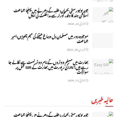
جوہر یونیورسٹی بحران: طلبہ کے دھرنے میں پہنچا جماعت
اسلامی ہند کا وفد، گورنر سے مداخلت کی اپیل
جولائی 22, 2026
موجودہ دور میں مسلمان دل ودماغ جیتنے کی مہم چھیڑیں:امیر
جماعت
فروری 28, 2023
بھارت میں مسلم ووٹروں کے نام ووٹر لسٹ سے نکالے جا
رہے ہیں؟ UN کی رپورٹ میں بھارت کے SIR عمل پر
سوالات
جولائی 12, 2026
حالیہ خبریں
جوہر یونیورسٹی بحران: طلبہ کے دھرنے میں پہنچا جماعت