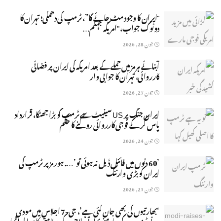
"ایران کا وجود مٹ جائے گا”، ٹرمپ کی دھمکی؛ تہران کا
دوٹوک جواب، "امریکہ جہنم…
جون 28, 2026
آبنائے ہرمز میں حملے کے بعد امریکہ کی ایران پر فضائی
کارروائی، تہران کا جوابی وار
جون 27, 2026
ایران جنگ پر US سینیٹ سے ٹرمپ کو بڑا جھٹکا، قرارداد
پاس کر کے فوجی کارروائی روکنے کا حکم
جون 24, 2026
’60 دنوں میں فائنل ڈیل نہ ہوئی تو’…. ہورمز پر ٹرمپ کی
ایران کو بڑی وارننگ
جون 21, 2026
‘بھارتیوں کی بھی جان گئی ہے’، جی-7 اجلاس میں مودی
نے ٹرمپ کے سامنے بھارتی ملاحوں کی سلامتی کا معاملہ اٹھا