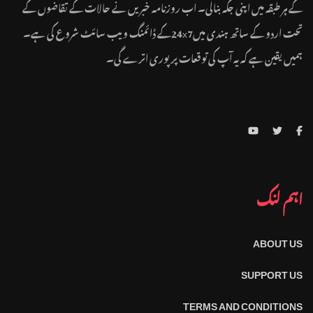
کے ہر طبقہ میں اپنی جگہ بنالی۔ اب روزنامہ خبریں نے حالات کے تقاضوں کے
تحت اردو کے ساتھ ہندی میں24x7کے ڈائمنگ ویب سائٹ شروع کی ہے۔
ہمیں یقین ہے کہ یہ آپ کی توقعات پر پوری اترے گی۔
اہم لنک
ABOUT US
SUPPORT US
TERMS AND CONDITIONS