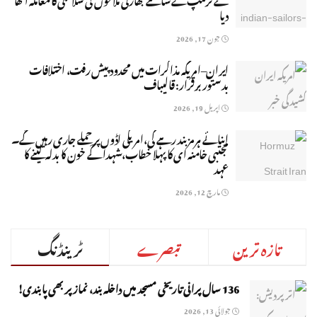
دیا
جون 17, 2026
ایران–امریکہ مذاکرات میں محدود پیش رفت، اختلافات
بدستور برقرار: قالیباف
اپریل 19, 2026
ابنائے ہرمز بند رہے گی،امریکی اڈوں پر ِحملے جاری رہیں گے۔
مجتبی خامنہ ای کا پہلا خطاب،شہدا کے خون کا بدلہ لینے کا
عہد
مارچ 12, 2026
تازہ ترین
تبصرے
ٹرینڈنگ
136 سال پرانی تاریخی مسجد میں داخلہ بند، نماز پر بھی پابندی!
جولائی 13, 2026