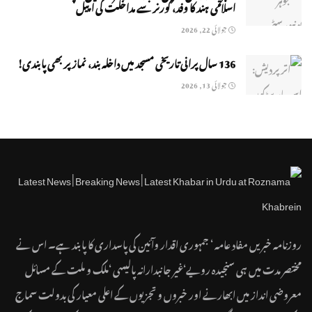
اسلامی ہند کا وفد، گورنر سے مداخلت کی اپیل
جولائی 22, 2026
136 سال پرانی تاریخی مسجد میں داخلہ بند، نماز پر بھی پابندی!
جولائی 13, 2026
روزنامہ خبریں مفاد عامہ ‘ جمہوری اقدار وآئین کی پاسداری کا پابند ہے۔ اس نے
مختصر مدت میں ہی سنجیدہ رویے‘غیر جانبدارانہ پالیسی ‘ملک و ملت کے مسائل
معروضی انداز میں ابھارنے اور خبروں و تجزیوں کے اعلی معیار کی بدولت سماج